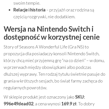
swoim tempie.
Relacje i historia
– przyjaźń oraz rodzina są
częścią rozgrywki, nie dodatkiem.
Wersja na Nintendo Switch i
dostępność w korzystnej cenie
Story of Seasons A Wonderful Life (Gra NS) to
propozycja dla posiadaczy konsoli Nintendo Switch,
którzy chcą mieć przyjemną grę “na co dzień” – w domu,
w przerwach między obowiązkami albo podczas
dłuższej wyprawy. Ten rodzaj tytułu świetnie pasuje do
grania w krótszych sesjach, bo świat farmy zachęca do
regularnych powrotów.
W sklepie produkt jest oznaczony jako
SKU:
996e49dead02
, a cena wynosi
169.9 zł
. To dobry