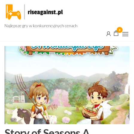
Przejdź
do
treści
Najlepsze gry w konkurencyjnych cenach
0
Story of Seasons A