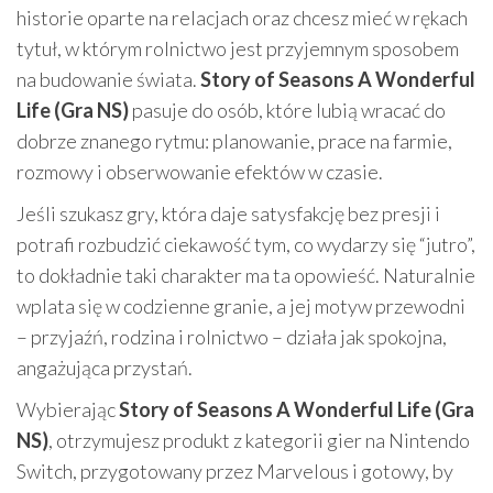
historie oparte na relacjach oraz chcesz mieć w rękach
tytuł, w którym rolnictwo jest przyjemnym sposobem
na budowanie świata.
Story of Seasons A Wonderful
Life (Gra NS)
pasuje do osób, które lubią wracać do
dobrze znanego rytmu: planowanie, prace na farmie,
rozmowy i obserwowanie efektów w czasie.
Jeśli szukasz gry, która daje satysfakcję bez presji i
potrafi rozbudzić ciekawość tym, co wydarzy się “jutro”,
to dokładnie taki charakter ma ta opowieść. Naturalnie
wplata się w codzienne granie, a jej motyw przewodni
– przyjaźń, rodzina i rolnictwo – działa jak spokojna,
angażująca przystań.
Wybierając
Story of Seasons A Wonderful Life (Gra
NS)
, otrzymujesz produkt z kategorii gier na Nintendo
Switch, przygotowany przez Marvelous i gotowy, by