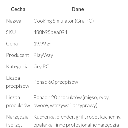
Cecha
Dane
Nazwa
Cooking Simulator (Gra PC)
SKU
488b95bea091
Cena
19.99 zł
Producent
PlayWay
Kategoria
Gry PC
Liczba
Ponad 60 przepisów
przepisów
Liczba
Ponad 120 produktów (mięso, ryby,
produktów
owoce, warzywa i przyprawy)
Narzędzia
Kuchenka, blender, grill, robot kuchenny,
i sprzęt
opalarka i inne profesjonalne narzędzia