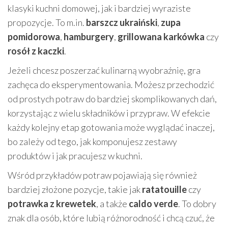
klasyki kuchni domowej, jak i bardziej wyraziste
propozycje. To m.in.
barszcz ukraiński
,
zupa
pomidorowa
,
hamburgery
,
grillowana karkówka
czy
rosół z kaczki
.
Jeżeli chcesz poszerzać kulinarną wyobraźnię, gra
zachęca do eksperymentowania. Możesz przechodzić
od prostych potraw do bardziej skomplikowanych dań,
korzystając z wielu składników i przypraw. W efekcie
każdy kolejny etap gotowania może wyglądać inaczej,
bo zależy od tego, jak komponujesz zestawy
produktów i jak pracujesz w kuchni.
Wśród przykładów potraw pojawiają się również
bardziej złożone pozycje, takie jak
ratatouille
czy
potrawka z krewetek
, a także
caldo verde
. To dobry
znak dla osób, które lubią różnorodność i chcą czuć, że