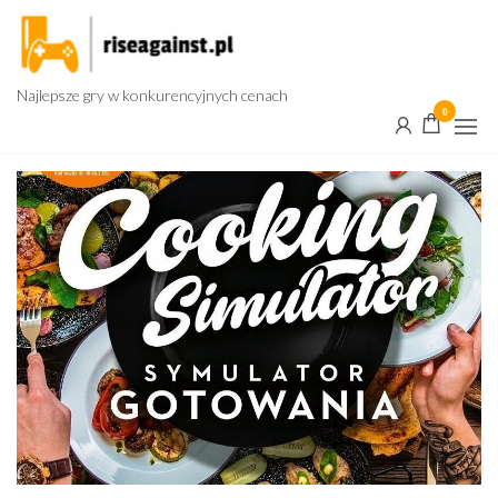
Przejdź
do
treści
Najlepsze gry w konkurencyjnych cenach
0