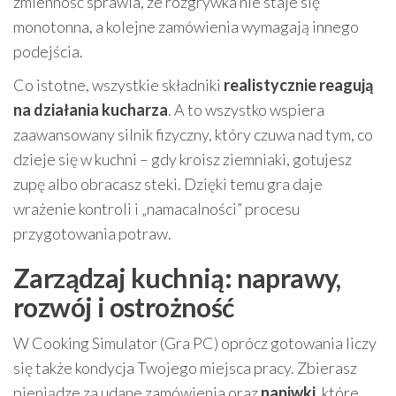
zmienność sprawia, że rozgrywka nie staje się
monotonna, a kolejne zamówienia wymagają innego
podejścia.
Co istotne, wszystkie składniki
realistycznie reagują
na działania kucharza
. A to wszystko wspiera
zaawansowany silnik fizyczny, który czuwa nad tym, co
dzieje się w kuchni – gdy kroisz ziemniaki, gotujesz
zupę albo obracasz steki. Dzięki temu gra daje
wrażenie kontroli i „namacalności” procesu
przygotowania potraw.
Zarządzaj kuchnią: naprawy,
rozwój i ostrożność
W Cooking Simulator (Gra PC) oprócz gotowania liczy
się także kondycja Twojego miejsca pracy. Zbierasz
pieniądze za udane zamówienia oraz
napiwki
, które