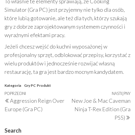
To właśnie te elementy sprawiają, że Cooking
Simulator (Gra PC) jest przyjemny nie tylko dla osób,
które lubią gotowanie, ale też dla tych, którzy szukają
gry z dobrze zaprojektowanym systemem czynności i
wyraźnymi efektami pracy.
Jeżeli chcesz wejść do kuchni wyposażonej w
profesjonalny sprzęt, odblokować przepisy, korzystać z
wielu produktów i jednocześnie rozwijać własną
restaurację, ta gra jest bardzo mocnym kandydatem.
Kategoria
Gry PC
Produkt
Nawigacja
Poprzedni
POPRZEDNI
NASTĘPNY
N
Aggression Reign Over
New Joe & Mac Caveman
wpisu
wpis
w
Europe (Gra PC)
Ninja T-Rex Edition (Gra
PS5)
Search