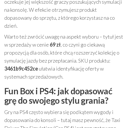
oczekuje jej większość graczy poszukujących symulacji
na konsolę. W efekcie otrzymujesz produkt
dopasowany do sprzętu, z którego korzystasz na co
dzień.
Warto też zwrócić uwagę na aspekt wyboru – tytuł jest
w sprzedaży w cenie
69 zł
, co czyni go ciekawą
propozycją dla osób, które chcą rozszerzyć kolekcję o
symulację jazdy bez przepłacania. SKU produktu:
3461b9c452ce
ułatwia identyfikację oferty w
systemach sprzedażowych.
Fun Box i PS4: jak dopasować
grę do swojego stylu grania?
Gry na PS4 często wybiera się pod kątem wygody i
dopasowania do konsoli – tutaj masz pewność, że Taxi