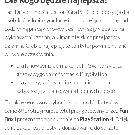
Taxi Driver The Simulation (Gra PS4) to propozycja dla
osób, które lubią symulacje i chcą przejąć kontrolę nad
codzienną pracą kierowcy. Jeśli cenisz gry oparte na
wykonywaniu zadań, a klimat miejskich przejazdów
działa na Ciebie najlepiej, to ten tytuł powinien trafić
w Twoje oczekiwania.
dla fanów symulacji na konsoli PS4, którzy chcą
grać w wygodnym formacie PlayStation
dla graczy, którzy lubią spokojniejsze tempo i
satysfakcję z realizowania kolejnych zleceń
To także sensowny wybór jako gra do biblioteki: w
cenie 69 zł otrzymujesz tytuł przygotowany przez
Fun
Box
i przeznaczony dokładnie na
PlayStation 4
. Dzięki
temu zakup jest prosty, a dopasowanie do sprzętu –