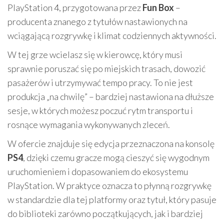
PlayStation 4, przygotowana przez
Fun Box
–
producenta znanego z tytułów nastawionych na
wciągającą rozgrywkę i klimat codziennych aktywności.
W tej grze wcielasz się w kierowcę, który musi
sprawnie poruszać się po miejskich trasach, dowozić
pasażerów i utrzymywać tempo pracy. To nie jest
produkcja „na chwilę” – bardziej nastawiona na dłuższe
sesje, w których możesz poczuć rytm transportu i
rosnące wymagania wykonywanych zleceń.
W ofercie znajduje się edycja przeznaczona na konsolę
PS4
, dzięki czemu gracze mogą cieszyć się wygodnym
uruchomieniem i dopasowaniem do ekosystemu
PlayStation. W praktyce oznacza to płynną rozgrywkę
w standardzie dla tej platformy oraz tytuł, który pasuje
do biblioteki zarówno początkujących, jak i bardziej