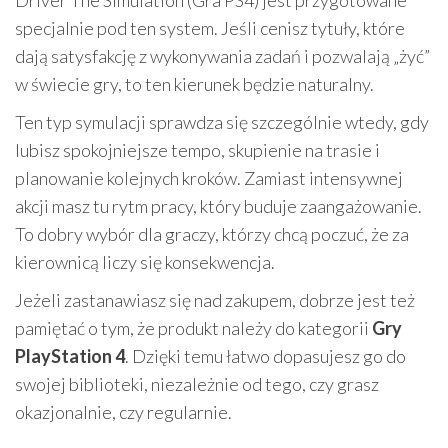
Driver The Simulation (Gra PS4) jest przygotowane
specjalnie pod ten system. Jeśli cenisz tytuły, które
dają satysfakcję z wykonywania zadań i pozwalają „żyć”
w świecie gry, to ten kierunek będzie naturalny.
Ten typ symulacji sprawdza się szczególnie wtedy, gdy
lubisz spokojniejsze tempo, skupienie na trasie i
planowanie kolejnych kroków. Zamiast intensywnej
akcji masz tu rytm pracy, który buduje zaangażowanie.
To dobry wybór dla graczy, którzy chcą poczuć, że za
kierownicą liczy się konsekwencja.
Jeżeli zastanawiasz się nad zakupem, dobrze jest też
pamiętać o tym, że produkt należy do kategorii
Gry
PlayStation 4
. Dzięki temu łatwo dopasujesz go do
swojej biblioteki, niezależnie od tego, czy grasz
okazjonalnie, czy regularnie.