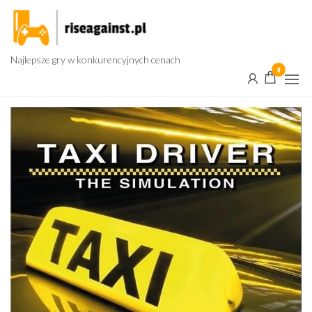
Przejdź
do
treści
Najlepsze gry w konkurencyjnych cenach
0