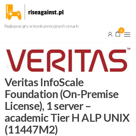
Przejdź
do
treści
Najlepsze gry w konkurencyjnych cenach
0
Veritas InfoScale
Foundation (On-Premise
License), 1 server –
academic Tier H ALP UNIX
(11447M2)