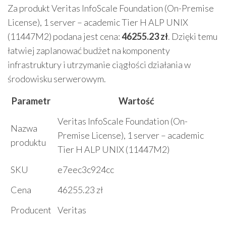
Za produkt Veritas InfoScale Foundation (On-Premise
License), 1 server – academic Tier H ALP UNIX
(11447M2) podana jest cena:
46255.23 zł
. Dzięki temu
łatwiej zaplanować budżet na komponenty
infrastruktury i utrzymanie ciągłości działania w
środowisku serwerowym.
Parametr
Wartość
Veritas InfoScale Foundation (On-
Nazwa
Premise License), 1 server – academic
produktu
Tier H ALP UNIX (11447M2)
SKU
e7eec3c924cc
Cena
46255.23 zł
Producent
Veritas