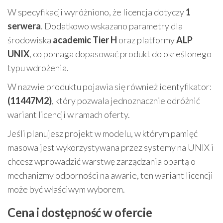
W specyfikacji wyróżniono, że licencja dotyczy
1
serwera
. Dodatkowo wskazano parametry dla
środowiska
academic Tier H
oraz platformy
ALP
UNIX
, co pomaga dopasować produkt do określonego
typu wdrożenia.
W nazwie produktu pojawia się również identyfikator:
(11447M2)
, który pozwala jednoznacznie odróżnić
wariant licencji w ramach oferty.
Jeśli planujesz projekt w modelu, w którym pamięć
masowa jest wykorzystywana przez systemy na UNIX i
chcesz wprowadzić warstwę zarządzania opartą o
mechanizmy odporności na awarie, ten wariant licencji
może być właściwym wyborem.
Cena i dostępność w ofercie