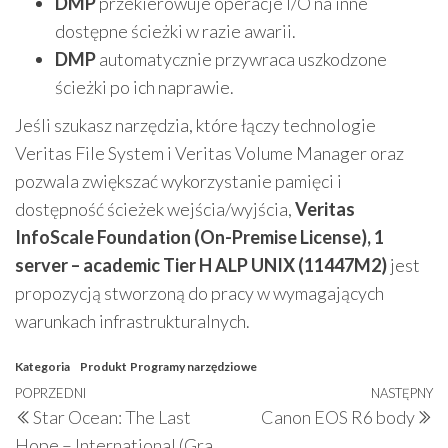
DMP
przekierowuje operacje I/O na inne
dostępne ścieżki w razie awarii.
DMP
automatycznie przywraca uszkodzone
ścieżki po ich naprawie.
Jeśli szukasz narzędzia, które łączy technologie
Veritas File System i Veritas Volume Manager oraz
pozwala zwiększać wykorzystanie pamięci i
dostępność ścieżek wejścia/wyjścia,
Veritas
InfoScale Foundation (On-Premise License), 1
server – academic Tier H ALP UNIX (11447M2)
jest
propozycją stworzoną do pracy w wymagających
warunkach infrastrukturalnych.
Kategoria
Produkt
Programy narzędziowe
Nawigacja
Poprzedni
POPRZEDNI
NASTĘPNY
N
Star Ocean: The Last
Canon EOS R6 body
wpisu
wpis
w
Hope – International (Gra