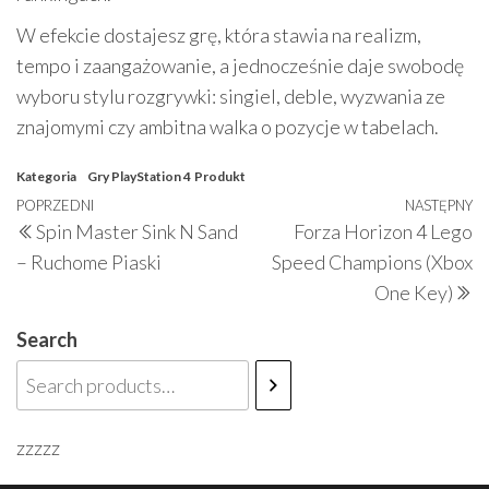
W efekcie dostajesz grę, która stawia na realizm,
tempo i zaangażowanie, a jednocześnie daje swobodę
wyboru stylu rozgrywki: singiel, deble, wyzwania ze
znajomymi czy ambitna walka o pozycje w tabelach.
Kategoria
Gry PlayStation 4
Produkt
Nawigacja
Poprzedni
POPRZEDNI
NASTĘPNY
N
Spin Master Sink N Sand
Forza Horizon 4 Lego
wpisu
wpis
w
– Ruchome Piaski
Speed Champions (Xbox
One Key)
Search
zzzzz