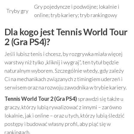
Gry pojedyncze i podwójne; lokalnie i
Tryby gry
online; tryb kariery; tryb rankingowy
Dla kogo jest Tennis World Tour
2 (Gra PS4)?
Jeśli lubisz tenis i chcesz, by rozgrywka miała więcej
warstwy niż tylko „kliknij i wygraj”, ten tytuł będzie
naturalnym wyborem. Szczególnie wtedy, gdy zależy
Ci na mechanikach związanych z timingiem uderzeń i
serwisem oraz na rozwoju zawodnika w trybie kariery.
Tennis World Tour 2 (Gra PS4)
sprawdzi się także u
graczy, którzy lubią rywalizować z innymi – zarówno
lokalnie, jak i online – oraz u tych, którzy lubią śledzić
postępy i budować własny profil, aby piąć się w
rankingach.