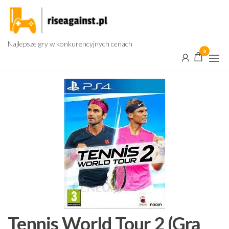
Przejdź
do
treści
Najlepsze gry w konkurencyjnych cenach
0
Tennis World Tour 2 (Gra