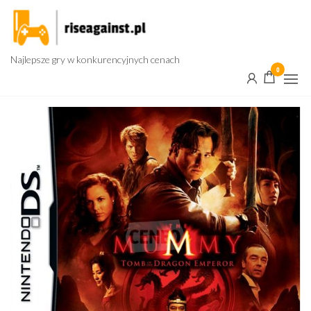
Przejdź
do
treści
Najlepsze gry w konkurencyjnych cenach
0