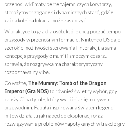
przenosi w klimaty pełne tajemniczych korytarzy,
starożytnych zagadek i dynamicznych starć, gdzie
każda kolejna lokacja może zaskoczyć.
W praktyce to gra dla osób, które chcą poczuć tempo
przygody w przenośnym formacie. Nintendo DS daje
szerokie możliwości sterowania i interakcji, a sama
koncepcja przygody o mumii i smoczym cesarzu
sprawia, że rozgrywka ma charakterystyczny,
rozpoznawalny vibe.
Co ważne,
The Mummy: Tomb of the Dragon
Emperor (Gra NDS)
to również świetny wybór, gdy
zależy Ci na tytule, który wyróżnia się motywem
przewodnim. Fabuła inspirowana światem legend i
mitów działa tu jak napęd do eksploracji oraz
rozwiązywania problemów napotykanych w trakcie gry.