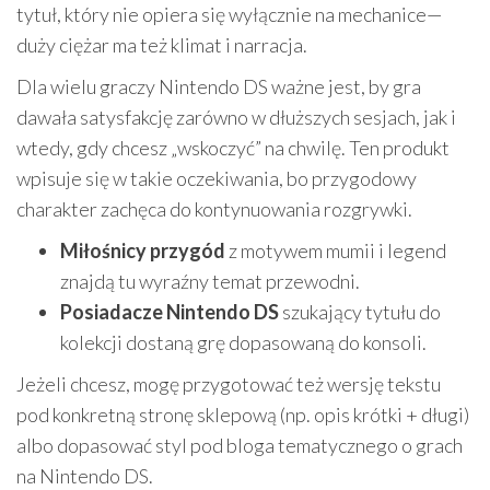
tytuł, który nie opiera się wyłącznie na mechanice—
duży ciężar ma też klimat i narracja.
Dla wielu graczy Nintendo DS ważne jest, by gra
dawała satysfakcję zarówno w dłuższych sesjach, jak i
wtedy, gdy chcesz „wskoczyć” na chwilę. Ten produkt
wpisuje się w takie oczekiwania, bo przygodowy
charakter zachęca do kontynuowania rozgrywki.
Miłośnicy przygód
z motywem mumii i legend
znajdą tu wyraźny temat przewodni.
Posiadacze Nintendo DS
szukający tytułu do
kolekcji dostaną grę dopasowaną do konsoli.
Jeżeli chcesz, mogę przygotować też wersję tekstu
pod konkretną stronę sklepową (np. opis krótki + długi)
albo dopasować styl pod bloga tematycznego o grach
na Nintendo DS.