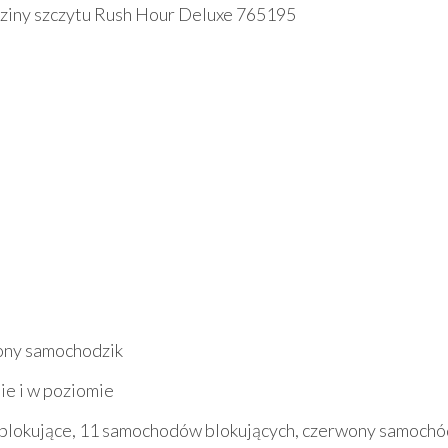
dziny szczytu Rush Hour Deluxe 765195
ony samochodzik
ie i w poziomie
i blokujące, 11 samochodów blokujących, czerwony samochó