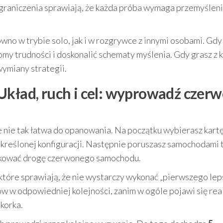
 ograniczenia sprawiają, że każda próba wymaga przemyślen
no w trybie solo, jak i w rozgrywce z innymi osobami. Gdy
my trudności i doskonalić schematy myślenia. Gdy grasz z k
wymiany strategii.
Układ, ruch i cel: wyprowadź czer
e nie tak łatwa do opanowania. Na początku wybierasz kartę
określonej konfiguracji. Następnie poruszasz samochodami 
lokować drogę czerwonego samochodu.
 które sprawiają, że nie wystarczy wykonać „pierwszego le
ów w odpowiedniej kolejności, zanim w ogóle pojawi się rea
korka.