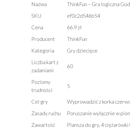
Nazwa
ThinkFun – Gra logiczna Go
SKU
ef0c2d546b54
Cena
66.9 zł
Producent
ThinkFun
Kategoria
Gry dziecięce
Liczba kart z
60
zadaniami
Poziomy
5
trudności
Cel gry
Wyprowadzić z korka czerw
Zasady ruchu
Poruszanie wyłącznie w pion
Zawartość
Plansza do gry, 4 ciężarówk