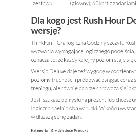
zestawu
(główny), 60 kart z zadaniami
Dla kogo jest Rush Hour De
wersję?
ThinkFun – Gra logiczna Godziny szczytu Rus
wyzwania wymagające logicznego podejścia. To
oznacza to, że każdy kolejny poziom staje się
Wersja Deluxe daje też wygodę w codziennym 
poziomy trudności i próbować osiągać coraz 
treningu, ale równie dobrze sprawdza się jak
Jeśli szukasz pomysłu na prezent lub chcesz 
logiczna spełnia oba warunki. W końcu wystarc
w dłuższą serię zadań.
Kategoria
Gry dziecięce
Produkt