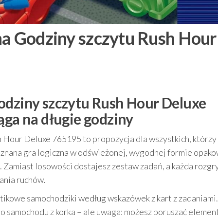
na Godziny szczytu Rush Hour
odziny szczytu Rush Hour Deluxe
ąga na długie godziny
 Hour Deluxe 765195 to propozycja dla wszystkich, którzy 
 znana gra logiczna w odświeżonej, wygodnej formie opako
u. Zamiast losowości dostajesz zestaw zadań, a każda rozg
wania ruchów.
stikowe samochodziki według wskazówek z kart z zadaniami.
 samochodu z korka – ale uwaga: możesz poruszać elemen