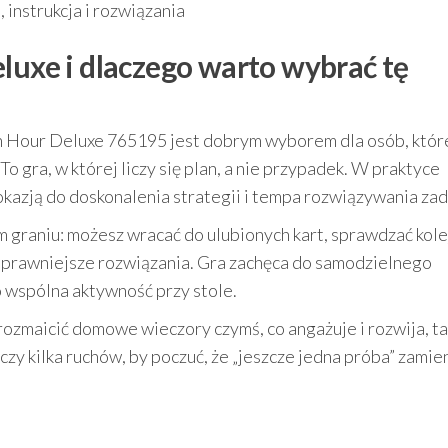
, instrukcja i rozwiązania
luxe i dlaczego warto wybrać tę
h Hour Deluxe 765195 jest dobrym wyborem dla osób, które
 gra, w której liczy się plan, a nie przypadek. W praktyce
 okazją do doskonalenia strategii i tempa rozwiązywania za
graniu: możesz wracać do ulubionych kart, sprawdzać kole
sprawniejsze rozwiązania. Gra zachęca do samodzielnego
o wspólna aktywność przy stole.
urozmaicić domowe wieczory czymś, co angażuje i rozwija, ta
zy kilka ruchów, by poczuć, że „jeszcze jedna próba” zamien