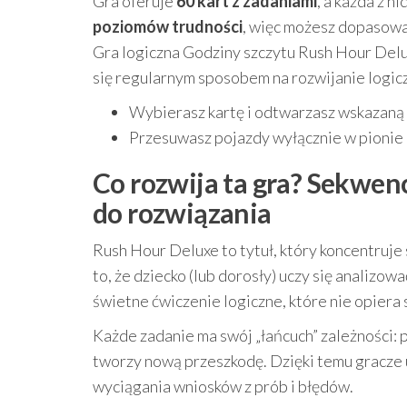
Gra oferuje
60 kart z zadaniami
, a każda z 
poziomów trudności
, więc możesz dopasowa
Gra logiczna Godziny szczytu Rush Hour Delu
się regularnym sposobem na rozwijanie logic
Wybierasz kartę i odtwarzasz wskazaną 
Przesuwasz pojazdy wyłącznie w pionie i
Co rozwija ta gra? Sekwen
do rozwiązania
Rush Hour Deluxe to tytuł, który koncentruje
to, że dziecko (lub dorosły) uczy się analizow
świetne ćwiczenie logiczne, które nie opiera
Każde zadanie ma swój „łańcuch” zależności:
tworzy nową przeszkodę. Dzięki temu gracze uc
wyciągania wniosków z prób i błędów.