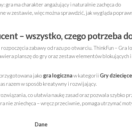
: gra ma charakter angażujący i naturalnie zachęca do
ne w zestawie, więc można sprawdzić, jak wygląda popraw
cent – wszystko, czego potrzeba do
rozpoczęcia zabawy od razu po otwarciu. ThinkFun – Gra l
wiera planszę do gry oraz zestaw elementów blokujących i
a przygotowana jako
gra logiczna
w kategorii
Gry dziecięce
zas razem w sposób kreatywny i rozwijający.
rozwiązania, co ułatwia naukę zasad oraz pozwala szybko pr
 gra nie zniechęca – wręcz przeciwnie, pomaga utrzymać mo
Dane