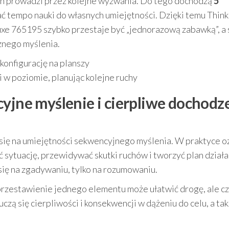
nich prowadzi przez kolejne wyzwania. Do tego dochodzą
5
ć tempo nauki do własnych umiejętności. Dzięki temu Think
xe 765195 szybko przestaje być „jednorazową zabawką”, a 
znego myślenia.
konfigurację na planszy
 w poziomie, planując kolejne ruchy
cyjne myślenie i cierpliwe dochodz
 się na umiejętności sekwencyjnego myślenia. W praktyce o
ać sytuację, przewidywać skutki ruchów i tworzyć plan działa
 się na zgadywaniu, tylko na rozumowaniu.
 przestawienie jednego elementu może ułatwić drogę, ale 
zą się cierpliwości i konsekwencji w dążeniu do celu, a ta