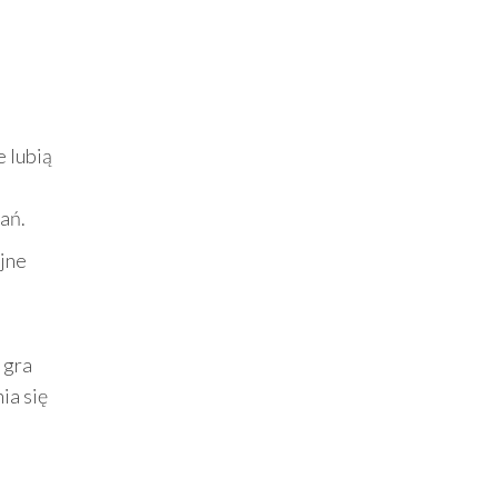
 lubią
dań.
jne
 gra
ia się