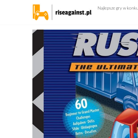
Przejdź
Najlepsze gry w konk
do
treści