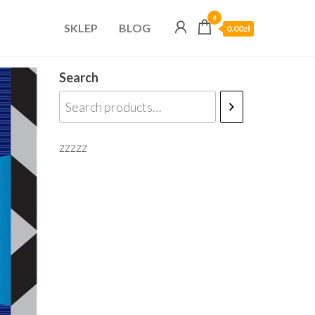
0
SKLEP
BLOG
0.00zł
Search
zzzzz