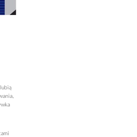
lubią
wania,
rywka
tami