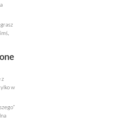
ia
 grasz
imś,
wone
 z
tylko w
pszego”
lna