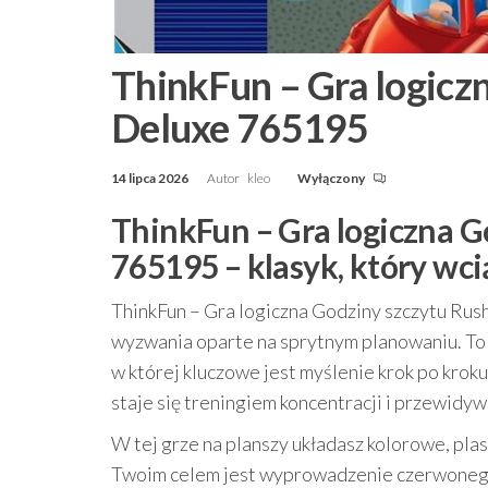
ThinkFun – Gra logicz
Deluxe 765195
14 lipca 2026
Autor
kleo
Wyłączony
ThinkFun – Gra logiczna G
765195 – klasyk, który wci
ThinkFun – Gra logiczna Godziny szczytu Rush
wyzwania oparte na sprytnym planowaniu. To
w której kluczowe jest myślenie krok po krok
staje się treningiem koncentracji i przewidy
W tej grze na planszy układasz kolorowe, pla
Twoim celem jest wyprowadzenie czerwonego