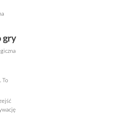
na
 gry
ogiczna
. To
zejść
tywację