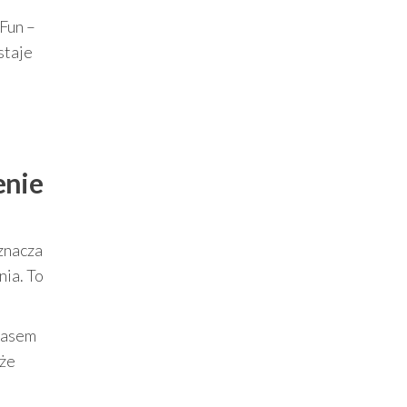
Fun –
staje
enie
znacza
nia. To
czasem
kże