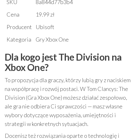
SKU
8a844d77b3b4
Cena
19.99 zł
Producent
Ubisoft
Kategoria
Gry Xbox One
Dla kogo jest The Division na
Xbox One?
To propozycja dla graczy, którzy lubią gry z naciskiem
na współpracę i rozwój postaci. W Tom Clancys: The
Division (Gra Xbox One) możesz działać zespołowo,
ale gra nie odbiera Ci sprawczości — masz własne
wybory dotyczące wyposażenia, umiejętności i
strategii w konkretnych sytuacjach.
Docenisz też rozwiązania oparte o technologię i