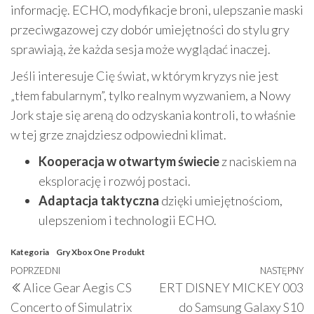
informację. ECHO, modyfikacje broni, ulepszanie maski
przeciwgazowej czy dobór umiejętności do stylu gry
sprawiają, że każda sesja może wyglądać inaczej.
Jeśli interesuje Cię świat, w którym kryzys nie jest
„tłem fabularnym”, tylko realnym wyzwaniem, a Nowy
Jork staje się areną do odzyskania kontroli, to właśnie
w tej grze znajdziesz odpowiedni klimat.
Kooperacja w otwartym świecie
z naciskiem na
eksplorację i rozwój postaci.
Adaptacja taktyczna
dzięki umiejętnościom,
ulepszeniom i technologii ECHO.
Kategoria
Gry Xbox One
Produkt
Nawigacja
Poprzedni
POPRZEDNI
NASTĘPNY
N
Alice Gear Aegis CS
ERT DISNEY MICKEY 003
wpisu
wpis
w
Concerto of Simulatrix
do Samsung Galaxy S10