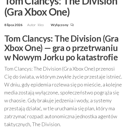
Tom Clancys: The Division
(Gra Xbox One)
8 lipca 2026
Autor
kleo
Wyłączony
Tom Clancys: The Division (Gra
Xbox One) — gra o przetrwaniu
w Nowym Jorku po katastrofie
Tom Clancys: The Division (Gra Xbox One) przenosi
Cię do świata, w którym zwykłe życie przestaje istnieć.
W dniu, gdy epidemia rozlewa się po mieście, a kolejne
media zostają wyłączone, społeczeństwo pogrąża się
w chaosie. Gdy brakuje jedzenia i wody, a systemy
przestają działać, w tle uruchamia się plan, który ma
zatrzymać rozpad: autonomiczna jednostka agentów
taktycznych, The Division.