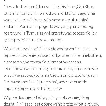
Nowy Jork w Tom Clancys: The Division (Gra Xbox
One) nie jest tłem. To środowisko, które reaguje na
warunki i potrafi tworzyć szanse albo utrudniać
zadania. Pora dnia i pogoda wpływają na przebieg
rozgrywki, a Ty musisz wykorzystywać otoczenie, by
grać sprytnie, a nie tylko „na siłę”.
W tej rzeczywistości liczy się zaskoczenie — czasem
lepsze ustawienie, czasem odpowiedni kierunek ataku,
a czasem wykorzystanie elementów terenu.
Dodatkowo w obliczu zagrożenia otrzymujesz maskę
przeciwgazową, która ma Cię chronić przed wirusem.
Co ważne, możesz ją ulepszać, aby docierać do
najbardziej skażonych obszarów.
W grze dostajesz też wyraźny motyw „miejskiej
dżungli”. Miasto jest opanowane przez wrogie grupy,