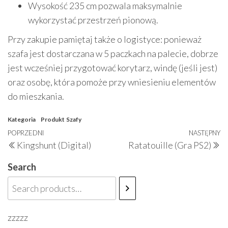
Wysokość 235 cm pozwala maksymalnie
wykorzystać przestrzeń pionową.
Przy zakupie pamiętaj także o logistyce: ponieważ
szafa jest dostarczana w 5 paczkach na palecie, dobrze
jest wcześniej przygotować korytarz, windę (jeśli jest)
oraz osobę, która pomoże przy wniesieniu elementów
do mieszkania.
Kategoria
Produkt
Szafy
Nawigacja
Poprzedni
POPRZEDNI
NASTĘPNY
N
Kingshunt (Digital)
Ratatouille (Gra PS2)
wpisu
wpis
w
Search
zzzzz