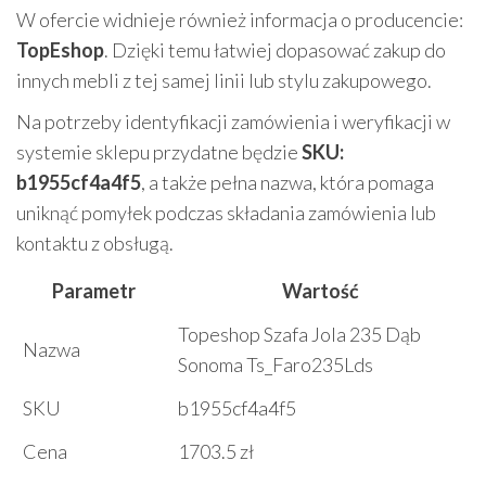
W ofercie widnieje również informacja o producencie:
TopEshop
. Dzięki temu łatwiej dopasować zakup do
innych mebli z tej samej linii lub stylu zakupowego.
Na potrzeby identyfikacji zamówienia i weryfikacji w
systemie sklepu przydatne będzie
SKU:
b1955cf4a4f5
, a także pełna nazwa, która pomaga
uniknąć pomyłek podczas składania zamówienia lub
kontaktu z obsługą.
Parametr
Wartość
Topeshop Szafa Jola 235 Dąb
Nazwa
Sonoma Ts_Faro235Lds
SKU
b1955cf4a4f5
Cena
1703.5 zł