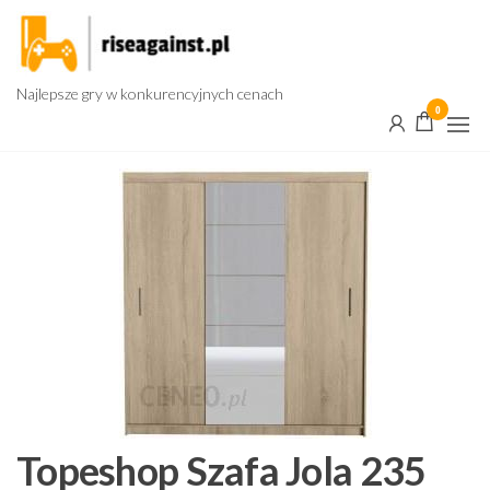
Przejdź
do
treści
Najlepsze gry w konkurencyjnych cenach
0
Topeshop Szafa Jola 235