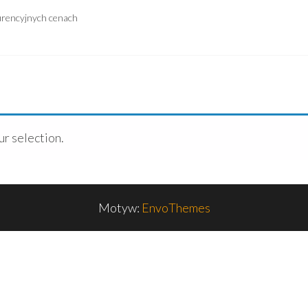
urencyjnych cenach
r selection.
Motyw:
EnvoThemes