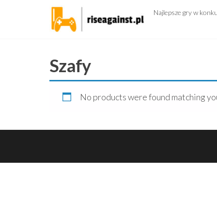
Przejdź
Najlepsze gry w konk
do
treści
Szafy
No products were found matching you