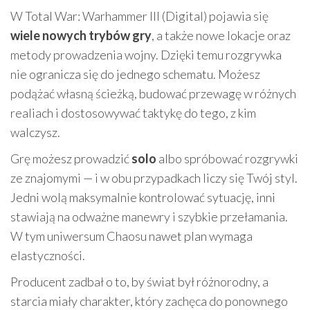
W Total War: Warhammer III (Digital) pojawia się
wiele nowych trybów gry
, a także nowe lokacje oraz
metody prowadzenia wojny. Dzięki temu rozgrywka
nie ogranicza się do jednego schematu. Możesz
podążać własną ścieżką, budować przewagę w różnych
realiach i dostosowywać taktykę do tego, z kim
walczysz.
Grę możesz prowadzić
solo
albo spróbować rozgrywki
ze znajomymi — i w obu przypadkach liczy się Twój styl.
Jedni wolą maksymalnie kontrolować sytuację, inni
stawiają na odważne manewry i szybkie przełamania.
W tym uniwersum Chaosu nawet plan wymaga
elastyczności.
Producent zadbał o to, by świat był różnorodny, a
starcia miały charakter, który zachęca do ponownego