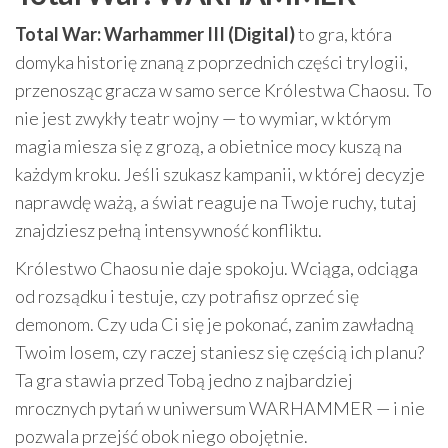
Total War: Warhammer III (Digital)
to gra, która
domyka historię znaną z poprzednich części trylogii,
przenosząc gracza w samo serce Królestwa Chaosu. To
nie jest zwykły teatr wojny — to wymiar, w którym
magia miesza się z grozą, a obietnice mocy kuszą na
każdym kroku. Jeśli szukasz kampanii, w której decyzje
naprawdę ważą, a świat reaguje na Twoje ruchy, tutaj
znajdziesz pełną intensywność konfliktu.
Królestwo Chaosu nie daje spokoju. Wciąga, odciąga
od rozsądku i testuje, czy potrafisz oprzeć się
demonom. Czy uda Ci się je pokonać, zanim zawładną
Twoim losem, czy raczej staniesz się częścią ich planu?
Ta gra stawia przed Tobą jedno z najbardziej
mrocznych pytań w uniwersum WARHAMMER — i nie
pozwala przejść obok niego obojętnie.