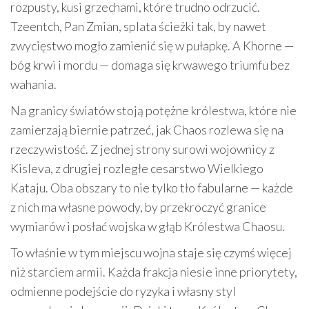
rozpusty, kusi grzechami, które trudno odrzucić.
Tzeentch, Pan Zmian, splata ścieżki tak, by nawet
zwycięstwo mogło zamienić się w pułapkę. A Khorne —
bóg krwi i mordu — domaga się krwawego triumfu bez
wahania.
Na granicy światów stoją potężne królestwa, które nie
zamierzają biernie patrzeć, jak Chaos rozlewa się na
rzeczywistość. Z jednej strony surowi wojownicy z
Kisleva, z drugiej rozległe cesarstwo Wielkiego
Kataju. Oba obszary to nie tylko tło fabularne — każde
z nich ma własne powody, by przekroczyć granice
wymiarów i posłać wojska w głąb Królestwa Chaosu.
To właśnie w tym miejscu wojna staje się czymś więcej
niż starciem armii. Każda frakcja niesie inne priorytety,
odmienne podejście do ryzyka i własny styl