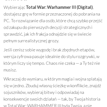
Wybierając
Total War: Warhammer III (Digital)
,
dostajesz grę w formie przeznaczonej do pobrania na
PC. To rozwiązanie dla osób, które chcą szybko przejść
od zakupu do pierwszych decyzji strategicznych i
sprawdzić, jak ich frakcja odnajdzie się w świecie
pełnym surrealistycznej grozy.
Jeśli cenisz sobie wygodę i brak zbędnych etapów,
wersja cyfrowa pasuje idealnie do stylu rozgrywki, w
którym liczy się tempo. Chaos nie czeka — a Ty też nie
musisz.
Wkraczaj do wymiaru, w którym magia i wojna splatają
się w jedno. Zbuduj własną ścieżkę w konflikcie, znajdź
sojuszników, wybieraj bitwy i odpowiadaj na
konsekwencje swoich działań — tak, by Twoja historia
w Total War: WARHAMMER III była Twoja, a nie