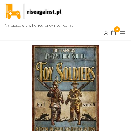
Przejdź
do
treści
Najlepsze gry w konkurencyjnych cenach
0