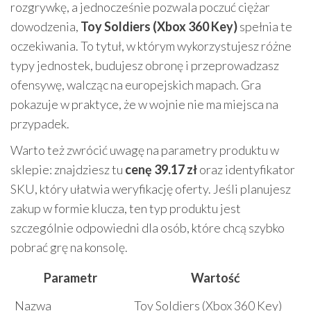
rozgrywkę, a jednocześnie pozwala poczuć ciężar
dowodzenia,
Toy Soldiers (Xbox 360 Key)
spełnia te
oczekiwania. To tytuł, w którym wykorzystujesz różne
typy jednostek, budujesz obronę i przeprowadzasz
ofensywę, walcząc na europejskich mapach. Gra
pokazuje w praktyce, że w wojnie nie ma miejsca na
przypadek.
Warto też zwrócić uwagę na parametry produktu w
sklepie: znajdziesz tu
cenę 39.17 zł
oraz identyfikator
SKU, który ułatwia weryfikację oferty. Jeśli planujesz
zakup w formie klucza, ten typ produktu jest
szczególnie odpowiedni dla osób, które chcą szybko
pobrać grę na konsolę.
Parametr
Wartość
Nazwa
Toy Soldiers (Xbox 360 Key)