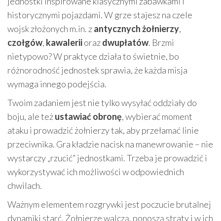
jednostki inspirowane klasycznymi zabawkami i
historycznymi pojazdami. W grze stajesz na czele
wojsk złożonych m.in. z
antycznych żołnierzy
,
czołgów
,
kawalerii
oraz
dwupłatów
. Brzmi
nietypowo? W praktyce działa to świetnie, bo
różnorodność jednostek sprawia, że każda misja
wymaga innego podejścia.
Twoim zadaniem jest nie tylko wysyłać oddziały do
boju, ale też
ustawiać obronę
, wybierać moment
ataku i prowadzić żołnierzy tak, aby przełamać linie
przeciwnika. Gra kładzie nacisk na manewrowanie – nie
wystarczy „rzucić” jednostkami. Trzeba je prowadzić i
wykorzystywać ich możliwości w odpowiednich
chwilach.
Ważnym elementem rozgrywki jest poczucie brutalnej
dynamiki starć. Żołnierze walczą, ponoszą straty i w ich