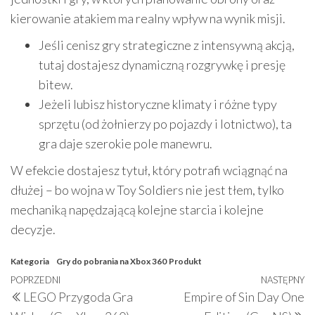
kierowanie atakiem ma realny wpływ na wynik misji.
Jeśli cenisz gry strategiczne z intensywną akcją,
tutaj dostajesz dynamiczną rozgrywkę i presję
bitew.
Jeżeli lubisz historyczne klimaty i różne typy
sprzętu (od żołnierzy po pojazdy i lotnictwo), ta
gra daje szerokie pole manewru.
W efekcie dostajesz tytuł, który potrafi wciągnąć na
dłużej – bo wojna w Toy Soldiers nie jest tłem, tylko
mechaniką napędzającą kolejne starcia i kolejne
decyzje.
Kategoria
Gry do pobrania na Xbox 360
Produkt
Nawigacja
Poprzedni
POPRZEDNI
NASTĘPNY
N
LEGO Przygoda Gra
Empire of Sin Day One
wpisu
wpis
w