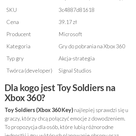
SKU
3c4887d81618
Cena
39.17 zł
Producent
Microsoft
Kategoria
Gry do pobrania na Xbox 360
Typ gry
Akcja-strategia
Twórca (developer)
Signal Studios
Dla kogo jest Toy Soldiers na
Xbox 360?
Toy Soldiers (Xbox 360 Key)
najlepiej sprawdzi się u
graczy, którzy chcą połączyć emocje z dowodzeniem.
To propozycja dla osób, które lubią różnorodne
jednostki i gry, w których planowanie obrony oraz