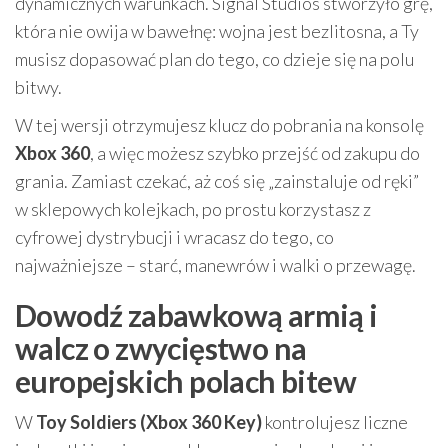
dynamicznych warunkach. Signal Studios stworzyło grę,
która nie owija w bawełnę: wojna jest bezlitosna, a Ty
musisz dopasować plan do tego, co dzieje się na polu
bitwy.
W tej wersji otrzymujesz klucz do pobrania na konsolę
Xbox 360
, a więc możesz szybko przejść od zakupu do
grania. Zamiast czekać, aż coś się „zainstaluje od ręki”
w sklepowych kolejkach, po prostu korzystasz z
cyfrowej dystrybucji i wracasz do tego, co
najważniejsze – starć, manewrów i walki o przewagę.
Dowodź zabawkową armią i
walcz o zwycięstwo na
europejskich polach bitew
W
Toy Soldiers (Xbox 360 Key)
kontrolujesz liczne