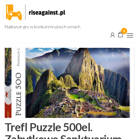
Przejdź
do
treści
Najlepsze gry w konkurencyjnych cenach
0
Trefl Puzzle 500el.
Zabytkowe Sanktuarium