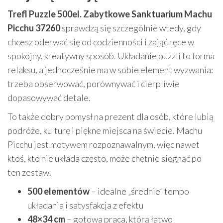
Trefl Puzzle 500el. Zabytkowe Sanktuarium Machu
Picchu 37260
sprawdzą się szczególnie wtedy, gdy
chcesz oderwać się od codzienności i zająć ręce w
spokojny, kreatywny sposób. Układanie puzzli to forma
relaksu, a jednocześnie ma w sobie element wyzwania:
trzeba obserwować, porównywać i cierpliwie
dopasowywać detale.
To także dobry pomysł na prezent dla osób, które lubią
podróże, kulturę i piękne miejsca na świecie. Machu
Picchu jest motywem rozpoznawalnym, więc nawet
ktoś, kto nie układa często, może chętnie sięgnąć po
ten zestaw.
500 elementów
– idealne „średnie” tempo
układania i satysfakcja z efektu
48×34 cm
– gotowa praca, którą łatwo