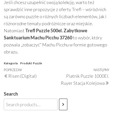
Jeśli chcesz uzupełnić swoją kolekcję, warto też
sprawdzić inne propozycje z oferty Trefl – wśród nich
są zarówno puzzle o różnych liczbach elementów, jak i
różnorodne tematy podróżnicze oraz miejskie.
Natomiast
Trefl Puzzle 500el. Zabytkowe
Sanktuarium Machu Picchu 37260
to wybór, który
pozwala „zobaczyć” Machu Picchu w formie gotowego
obrazu.
Kategoria
Produkt
Puzzle
Nawigacja
Poprzedni
POPRZEDNI
NASTĘPNY
N
Risen (Digital)
Piatnik Puzzle 1000El.
wpisu
wpis
w
Ruyer Stacja Kolejowa
Search