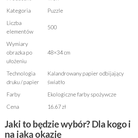
Kategoria
Puzzle
Liczba
500
elementów
Wymiary
obrazka po
48×34 cm
ułożeniu
Technologia
Kalandrowany papier odbijający
druku / papier
światło
Farby
Ekologiczne farby spożywcze
Cena
16.67 zł
Jaki to będzie wybór? Dla kogo i
na jaką okazję