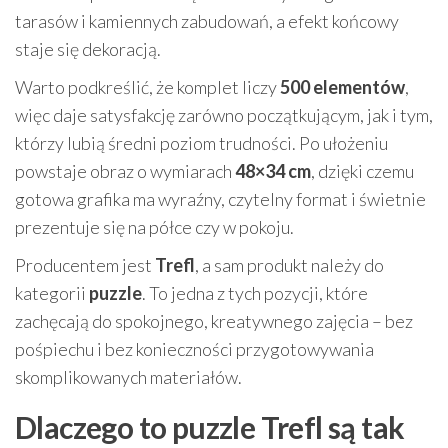
tarasów i kamiennych zabudowań, a efekt końcowy
staje się dekoracją.
Warto podkreślić, że komplet liczy
500 elementów
,
więc daje satysfakcję zarówno początkującym, jak i tym,
którzy lubią średni poziom trudności. Po ułożeniu
powstaje obraz o wymiarach
48×34 cm
, dzięki czemu
gotowa grafika ma wyraźny, czytelny format i świetnie
prezentuje się na półce czy w pokoju.
Producentem jest
Trefl
, a sam produkt należy do
kategorii
puzzle
. To jedna z tych pozycji, które
zachęcają do spokojnego, kreatywnego zajęcia – bez
pośpiechu i bez konieczności przygotowywania
skomplikowanych materiałów.
Dlaczego to puzzle Trefl są tak