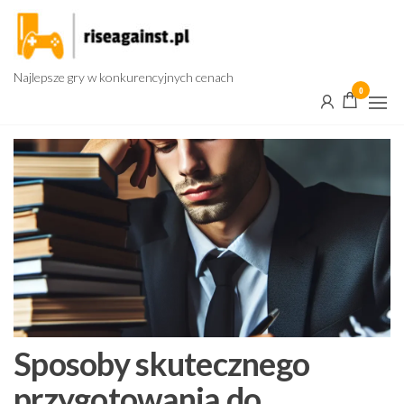
Przejdź
do
treści
Najlepsze gry w konkurencyjnych cenach
0
Sposoby skutecznego
przygotowania do