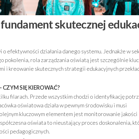
 fundament skutecznej edukac
wi o efektywności działania danego systemu. Jednakże w se
o pokolenia, rola zarządzania oświatą jest szczególnie klu
 i kreowanie skutecznych strategii edukacyjnych przekład
 CZYM SIĘ KIEROWAĆ?
kilku filarach. Przede wszystkim chodzi o identyfikację potr
lacówka oświatowa działa w pewnym środowisku i musi
 Kolejnym kluczowym elementem jest monitorowanie jakości
spółczesna oświata to nieustający proces doskonalenia, kt
ności pedagogicznych.