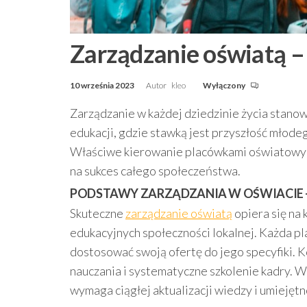
Zarządzanie oświatą –
10 września 2023
Autor
kleo
Wyłączony
Zarządzanie w każdej dziedzinie życia stano
edukacji, gdzie stawką jest przyszłość młodeg
Właściwe kierowanie placówkami oświatowymi
na sukces całego społeczeństwa.
PODSTAWY ZARZĄDZANIA W OŚWIACIE –
Skuteczne
zarządzanie oświatą
opiera się na 
edukacyjnych społeczności lokalnej. Każda p
dostosować swoją ofertę do jego specyfiki.
nauczania i systematyczne szkolenie kadry. W
wymaga ciągłej aktualizacji wiedzy i umiejęt