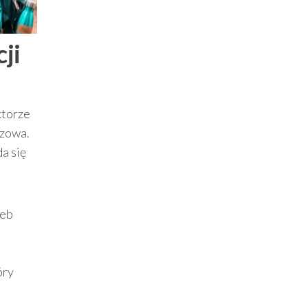
ji
ktorze
czowa.
a się
zeb
óry