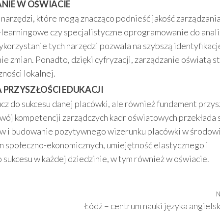
NIE W OŚWIACIE
arzędzi, które mogą znacząco podnieść jakość zarządzani
-learningowe czy specjalistyczne oprogramowanie do anali
ykorzystanie tych narzędzi pozwala na szybszą identyfikacj
zmian. Ponadto, dzięki cyfryzacji, zarządzanie oświatą st
ności lokalnej.
 PRZYSZŁOŚCI EDUKACJI
ucz do sukcesu danej placówki, ale również fundament przys
wój kompetencji zarządczych kadr oświatowych przekłada s
niów i budowanie pozytywnego wizerunku placówki w środow
ian społeczno-ekonomicznych, umiejętność elastycznego i
 sukcesu w każdej dziedzinie, w tym również w oświacie.
N
Łódź – centrum nauki języka angiels