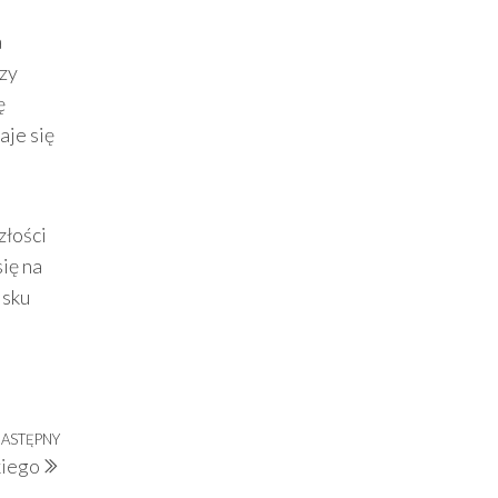
a
zy
ę
aje się
złości
ię na
isku
ASTĘPNY
Następny
kiego
wpis