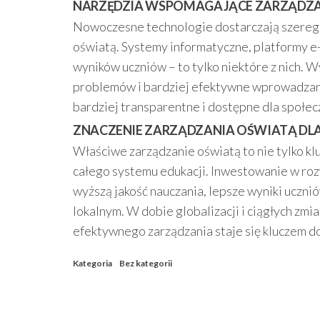
NARZĘDZIA WSPOMAGAJĄCE ZARZĄDZA
Nowoczesne technologie dostarczają szereg n
oświatą. Systemy informatyczne, platformy e
wyników uczniów – to tylko niektóre z nich. W
problemów i bardziej efektywne wprowadzanie 
bardziej transparentne i dostępne dla społecz
ZNACZENIE ZARZĄDZANIA OŚWIATĄ DLA
Właściwe zarządzanie oświatą to nie tylko kl
całego systemu edukacji. Inwestowanie w roz
wyższą jakość nauczania, lepsze wyniki ucz
lokalnym. W dobie globalizacji i ciągłych zm
efektywnego zarządzania staje się kluczem do
Kategoria
Bez kategorii
Nawigacja
wpisu