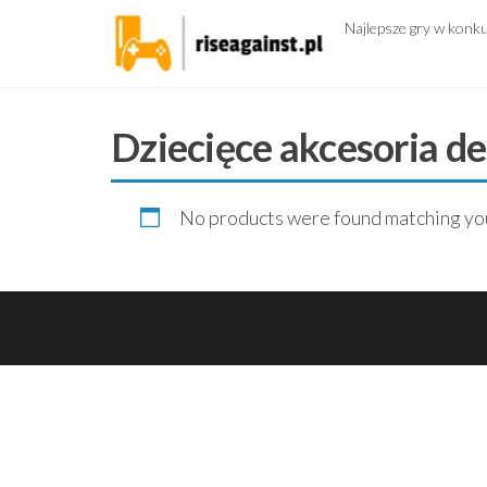
Przejdź
Najlepsze gry w konk
do
treści
Dziecięce akcesoria d
No products were found matching you