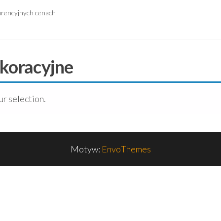
urencyjnych cenach
ekoracyjne
r selection.
Motyw:
EnvoThemes