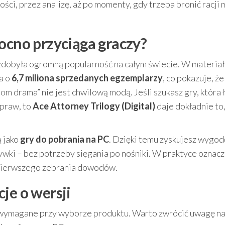
ości, przez analizę, aż po momenty, gdy trzeba bronić racji
ocno przyciąga graczy?
 zdobyła ogromną popularność na całym świecie. W materia
ja o
6,7 miliona sprzedanych egzemplarzy
, co pokazuje, że
m drama” nie jest chwilową modą. Jeśli szukasz gry, która 
praw, to
Ace Attorney Trilogy (Digital)
daje dokładnie to
ą jako
gry do pobrania na PC
. Dzięki temu zyskujesz wygod
ywki – bez potrzeby sięgania po nośniki. W praktyce oznacza
 pierwszego zebrania dowodów.
je o wersji
e wymagane przy wyborze produktu. Warto zwrócić uwagę n