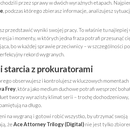
echodzili przez sprawy w dwóch wyraźnych etapach. Najpie
ie
, podczas którego zbierasz informacje, analizujesz sytuacj
isz przedstawić wyniki swojej pracy. To właśnie tu najlepiej
resja i momenty, w których jedna fraza potrafi przesunąć ci
ca, bo w każdej sprawie przeciwnicy – w szczególności pot
erfekcyjny rekord wygranych.
i starcia z prokuratorami
tórego obserwujesz i kontrolujesz w kluczowych momentach
a Frey
, która jako medium duchowe potrafi wesprzeć boha
duet tworzy wyrazisty klimat serii – trochę dochodzeniowy,
apamiętują na długo.
ni na wygraną i gotowi robić wszystko, by utrzymać swoją
ją, że
Ace Attorney Trilogy (Digital)
nie jest tylko zbior