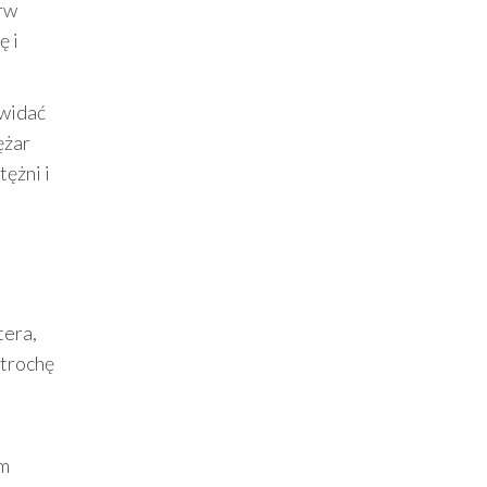
rw
ę i
 widać
ężar
ężni i
tera,
 trochę
em