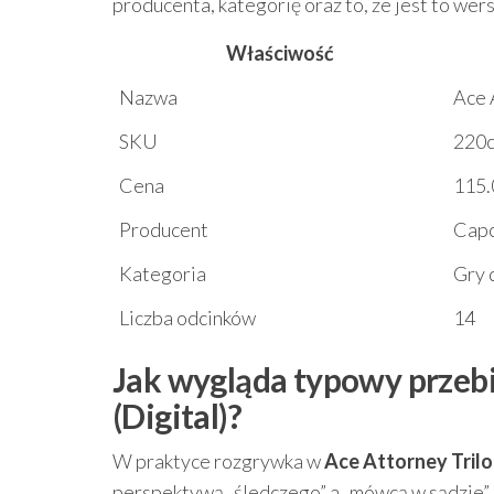
producenta, kategorię oraz to, że jest to wer
Właściwość
Nazwa
Ace 
SKU
220
Cena
115.
Producent
Cap
Kategoria
Gry 
Liczba odcinków
14
Jak wygląda typowy przebi
(Digital)?
W praktyce rozgrywka w
Ace Attorney Trilo
perspektywą „śledczego” a „mówcą w sądzie”. 