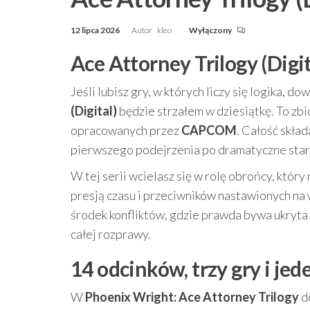
12 lipca 2026
Autor
kleo
Wyłączony
Ace Attorney Trilogy (Digi
Jeśli lubisz gry, w których liczy się logika, d
(Digital)
będzie strzałem w dziesiątkę. To zb
opracowanych przez
CAPCOM
. Całość skład
pierwszego podejrzenia po dramatyczne star
W tej serii wcielasz się w rolę obrońcy, któr
presją czasu i przeciwników nastawionych na
środek konfliktów, gdzie prawda bywa ukryta
całej rozprawy.
14 odcinków, trzy gry i jed
W
Phoenix Wright: Ace Attorney Trilogy
do