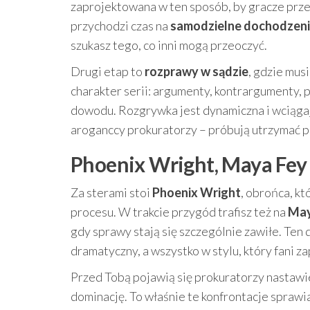
zaprojektowana w ten sposób, by gracze prz
przychodzi czas na
samodzielne dochodzen
szukasz tego, co inni mogą przeoczyć.
Drugi etap to
rozprawy w sądzie
, gdzie mus
charakter serii: argumenty, kontrargumenty, p
dowodu. Rozgrywka jest dynamiczna i wciągają
aroganccy prokuratorzy – próbują utrzymać p
Phoenix Wright, Maya Fey 
Za sterami stoi
Phoenix Wright
, obrońca, k
procesu. W trakcie przygód trafisz też na
May
gdy sprawy stają się szczególnie zawiłe. Ten 
dramatyczny, a wszystko w stylu, który fani z
Przed Tobą pojawią się prokuratorzy nastawie
dominację. To właśnie te konfrontacje sprawia