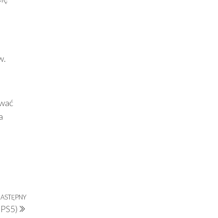
w.
ywać
a
ASTĘPNY
Następny
 PS5)
wpis