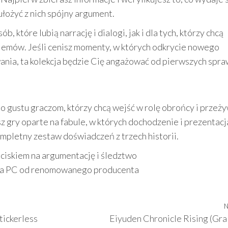
łożyć z nich spójny argument.
, które lubią narrację i dialogi, jak i dla tych, którzy chcą
lemów. Jeśli cenisz momenty, w których odkrycie nowego
ania, ta kolekcja będzie Cię angażować od pierwszych spra
o gustu graczom, którzy chcą wejść w rolę obrońcy i przeż
 gry oparte na fabule, w których dochodzenie i prezentacj
mpletny zestaw doświadczeń z trzech historii.
ciskiem na argumentację i śledztwo
i na PC od renomowanego producenta
N
ickerless
Eiyuden Chronicle Rising (Gra