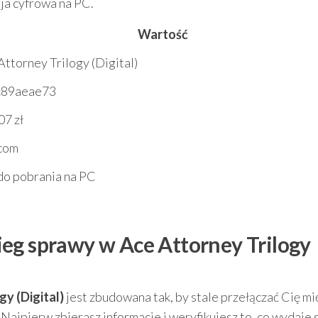
sja cyfrowa na PC.
Wartość
Attorney Trilogy (Digital)
c89aeae73
07 zł
com
do pobrania na PC
eg sprawy w Ace Attorney Trilogy
gy (Digital)
jest zbudowana tak, by stale przełączać Cię m
Najpierw zbierasz informacje i weryfikujesz to, co wydaje 