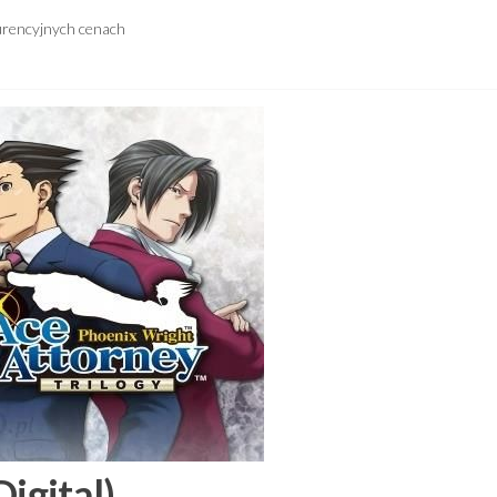
urencyjnych cenach
igital)