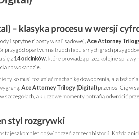
tal) – klasyka procesu w wersji cyf
owody i sprytne riposty w sali sądowej,
Ace Attorney Trilog
iór przygód opartych na trzech fabularnych grach przygodo
a się z
14 odcinków
, które prowadzą przez kolejne sprawy 
cia na wokandzie.
y nie tylko musi rozumieć mechanikę dowodzenia, ale też dzi
 wygraną.
Ace Attorney Trilogy (Digital)
przenosi Cię w s
 w szczegółach, a kluczowe momenty potrafią odwrócić prz
en styl rozgrywki
stajesz komplet doświadczeń z trzech historii. Każda z nich