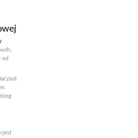
rowej
y
wych,
– od
ałać pod
am
ebieg
 jest