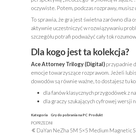
oczywiste. Potem, podczas rozprawy, musisz u
To sprawia, że gra jest świetna zarówno dla osób
aktywnie uczestniczyć w rozwiązywaniu prob
szczegółu potrafi podważyć cały tok rozumow
Dla kogo jest ta kolekcja?
Ace Attorney Trilogy (Digital)
przypadnie d
emocje towarzyszące rozprawom. Jeżeli lubisz
dowodów są równie ważne, to dostajesz tu ko
dla fanów klasycznych przygodówek z na
dla graczy szukających cyfrowej wersj
Kategoria
Gry do pobrania na PC
Produkt
Nawigacja
Poprzedni
POPRZEDNI
DaYan NeZha 5M 5×5 Medium Magnetic St
wpisu
wpis