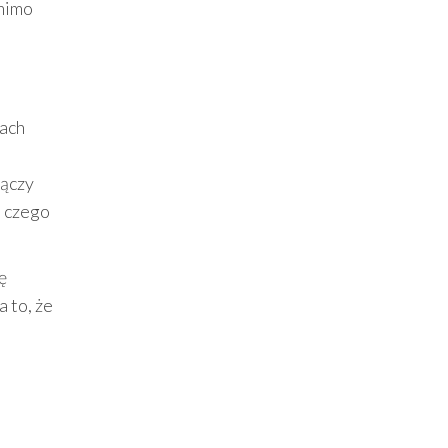
 mimo
łach
łączy
, czego
ę
 to, że
a