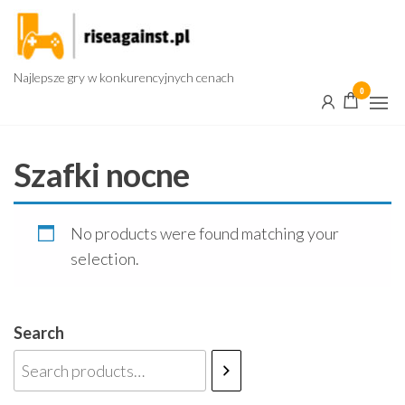
Przejdź
do
treści
Najlepsze gry w konkurencyjnych cenach
0
Szafki nocne
No products were found matching your
selection.
Search