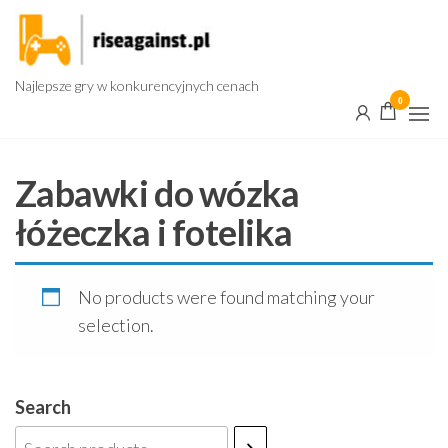
Przejdź
do
treści
Najlepsze gry w konkurencyjnych cenach
0
Zabawki do wózka
łóżeczka i fotelika
No products were found matching your
selection.
Search