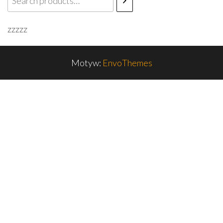
zzzzz
Motyw:
EnvoThemes