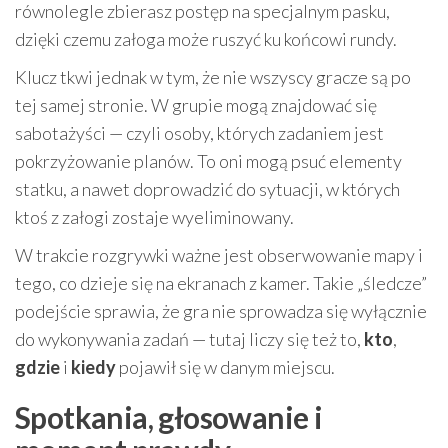
równolegle zbierasz postęp na specjalnym pasku,
dzięki czemu załoga może ruszyć ku końcowi rundy.
Klucz tkwi jednak w tym, że nie wszyscy gracze są po
tej samej stronie. W grupie mogą znajdować się
sabotażyści — czyli osoby, których zadaniem jest
pokrzyżowanie planów. To oni mogą psuć elementy
statku, a nawet doprowadzić do sytuacji, w których
ktoś z załogi zostaje wyeliminowany.
W trakcie rozgrywki ważne jest obserwowanie mapy i
tego, co dzieje się na ekranach z kamer. Takie „śledcze”
podejście sprawia, że gra nie sprowadza się wyłącznie
do wykonywania zadań — tutaj liczy się też to,
kto
,
gdzie
i
kiedy
pojawił się w danym miejscu.
Spotkania, głosowanie i