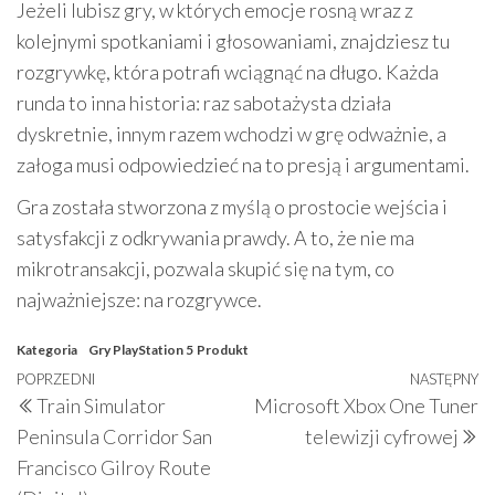
Jeżeli lubisz gry, w których emocje rosną wraz z
kolejnymi spotkaniami i głosowaniami, znajdziesz tu
rozgrywkę, która potrafi wciągnąć na długo. Każda
runda to inna historia: raz sabotażysta działa
dyskretnie, innym razem wchodzi w grę odważnie, a
załoga musi odpowiedzieć na to presją i argumentami.
Gra została stworzona z myślą o prostocie wejścia i
satysfakcji z odkrywania prawdy. A to, że nie ma
mikrotransakcji, pozwala skupić się na tym, co
najważniejsze: na rozgrywce.
Kategoria
Gry PlayStation 5
Produkt
Nawigacja
Poprzedni
POPRZEDNI
NASTĘPNY
N
Train Simulator
Microsoft Xbox One Tuner
wpisu
wpis
w
Peninsula Corridor San
telewizji cyfrowej
Francisco Gilroy Route