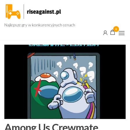
Przejdź
do
treści
Najlepsze gry w konkurencyjnych cenach
0
Among Us Crewmate