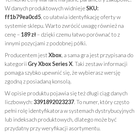
W danych produktowych widnieje
SKU:
ff1b79ea0cd5
, co ułatwia identyfikację oferty w
systemie sklepu. Warto zwrócić uwagę również na
cenę –
189 zł
– dzięki czemu łatwo porównać to z
innymi pozycjami z podobnej półki.
Producentem jest
Xbox
, a sama gra jest przypisana do
kategorii
Gry Xbox Series X
. Taki zestaw informacji
pomaga szybko upewnić się, że wybierasz wersję
zgodną z posiadaną konsolą.
W opisie produktu pojawia się też długi ciąg danych
liczbowych:
3391892023237
. To numer, który często
pełni rolę identyfikatora w systemach dystrybucyjnych
lub indeksach produktowych, dlatego może być
przydatny przy weryfikacji asortymentu.