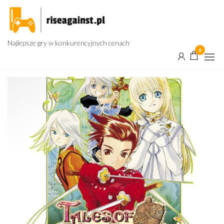
Przejdź
do
treści
Najlepsze gry w konkurencyjnych cenach
0