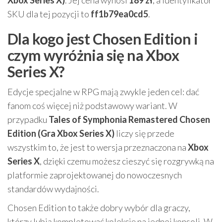
Xbox Series X)
. Jej cena wynosi
189 zł
, a identyfikator
SKU dla tej pozycji to
ff1b79ea0cd5
.
Dla kogo jest Chosen Edition i
czym wyróżnia się na Xbox
Series X?
Edycje specjalne w RPG mają zwykle jeden cel: dać
fanom coś więcej niż podstawowy wariant. W
przypadku
Tales of Symphonia Remastered Chosen
Edition (Gra Xbox Series X)
liczy się przede
wszystkim to, że jest to wersja przeznaczona na
Xbox
Series X
, dzięki czemu możesz cieszyć się rozgrywką na
platformie zaprojektowanej do nowoczesnych
standardów wydajności.
Chosen Edition to także dobry wybór dla graczy,
którzy lubią kompletować kolekcję na jednej konsoli. W