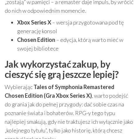
„zostają” w pamięci – a remaster daje impuls, by wrócić
do nich w odpowiednim momencie.
Xbox Series X
– wersja przygotowana pod tę
generację konsol
Chosen Edition
– edycja, którą warto mieć w
swojej bibliotece
Jak wykorzystać zakup, by
cieszyć się grą jeszcze lepiej?
Wybierając
Tales of Symphonia Remastered
Chosen Edition (Gra Xbox Series X)
, warto podejść
do grania jak do pełnej przygody: dać sobie czas na
poznanie świata i bohaterów. RPG-y tego typu
najlepiej smakują, gdy nie traktujesz ich wyłącznie jako
„kolejnego tytułu”, tylko jako historię, którą chcesz