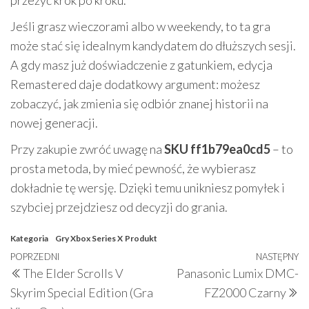
przeżyć krok po kroku.
Jeśli grasz wieczorami albo w weekendy, to ta gra
może stać się idealnym kandydatem do dłuższych sesji.
A gdy masz już doświadczenie z gatunkiem, edycja
Remastered daje dodatkowy argument: możesz
zobaczyć, jak zmienia się odbiór znanej historii na
nowej generacji.
Przy zakupie zwróć uwagę na
SKU ff1b79ea0cd5
– to
prosta metoda, by mieć pewność, że wybierasz
dokładnie tę wersję. Dzięki temu unikniesz pomyłek i
szybciej przejdziesz od decyzji do grania.
Kategoria
Gry Xbox Series X
Produkt
Nawigacja
Poprzedni
POPRZEDNI
NASTĘPNY
N
The Elder Scrolls V
Panasonic Lumix DMC-
wpisu
wpis
w
Skyrim Special Edition (Gra
FZ2000 Czarny