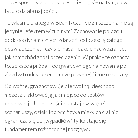
nowe sposoby grania, które opierają się na tym, co w
tytule działa najlepiej.
To właśnie dlatego w BeamNG.drive zniszczenia nie są
jedynie „efektem wizualnym”. Zachowanie pojazdu
podczas dynamicznych zdarzeń jest częścią całego
doświadczenia: liczy się masa, reakcje nadwozia i to,
jak samochód znosi przeciążenia. W praktyce oznacza
to, że każda próba – od gwałtownego hamowania po
zjazd w trudny teren – może przynieść inne rezultaty.
Co ważne, gra zachowuje pierwotną ideę: nadal
możesz traktować ją jak miejsce do testów i
obserwacji. Jednocześnie dostajesz więcej
scenariuszy, dzięki którym fizyka miękkich ciał nie
ogranicza się do „wypadków”, tylko staje się
fundamentem różnorodnej rozgrywki.