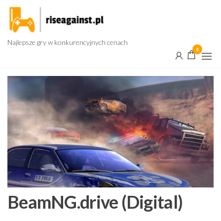
Przejdź
do
treści
Najlepsze gry w konkurencyjnych cenach
0
BeamNG.drive (Digital)