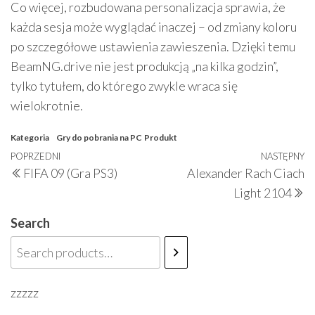
Co więcej, rozbudowana personalizacja sprawia, że
każda sesja może wyglądać inaczej – od zmiany koloru
po szczegółowe ustawienia zawieszenia. Dzięki temu
BeamNG.drive nie jest produkcją „na kilka godzin”,
tylko tytułem, do którego zwykle wraca się
wielokrotnie.
Kategoria
Gry do pobrania na PC
Produkt
Nawigacja
Poprzedni
POPRZEDNI
NASTĘPNY
N
FIFA 09 (Gra PS3)
Alexander Rach Ciach
wpisu
wpis
w
Light 2104
Search
zzzzz