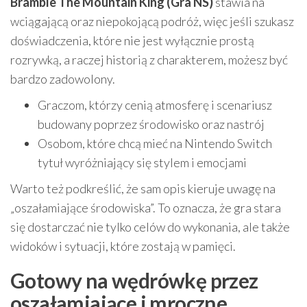
Bramble The Mountain King (Gra NS)
stawia na
wciągającą oraz niepokojącą podróż, więc jeśli szukasz
doświadczenia, które nie jest wyłącznie prostą
rozrywką, a raczej historią z charakterem, możesz być
bardzo zadowolony.
Graczom, którzy cenią atmosferę i scenariusz
budowany poprzez środowisko oraz nastrój
Osobom, które chcą mieć na Nintendo Switch
tytuł wyróżniający się stylem i emocjami
Warto też podkreślić, że sam opis kieruje uwagę na
„oszałamiające środowiska”. To oznacza, że gra stara
się dostarczać nie tylko celów do wykonania, ale także
widoków i sytuacji, które zostają w pamięci.
Gotowy na wędrówkę przez
oszałamiające i mroczne