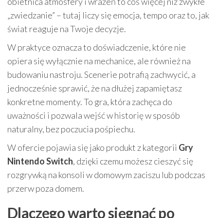
obietnica atmosfery i wrażeń to coś więcej niż zwykłe
„zwiedzanie” – tutaj liczy się emocja, tempo oraz to, jak
świat reaguje na Twoje decyzje.
W praktyce oznacza to doświadczenie, które nie
opiera się wyłącznie na mechanice, ale również na
budowaniu nastroju. Scenerie potrafią zachwycić, a
jednocześnie sprawić, że na dłużej zapamiętasz
konkretne momenty. To gra, która zachęca do
uważności i pozwala wejść w historię w sposób
naturalny, bez poczucia pośpiechu.
W ofercie pojawia się jako produkt z kategorii
Gry
Nintendo Switch
, dzięki czemu możesz cieszyć się
rozgrywką na konsoli w domowym zaciszu lub podczas
przerw poza domem.
Dlaczego warto sięgnąć po