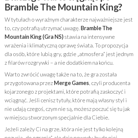
Bramble The Mountain King?
W tytułach o wyraźnym charakterze najważniejsze jest
to, czy potrafią utrzymać uwagę.
Bramble The
Mountain King (Gra NS)
stawia na intensywne
wrażenia i klimatyczną oprawę świata. To propozycja
dla osób, które lubią gry, gdzie „atmosfera” jest jednym
z filarów rozgrywki – a nie dodatkiem na końcu.
Warto zwrócić uwagę także na to, że gra została
przygotowana przez
Merge Games
, czyli producenta
kojarzonego z projektami, które potrafią zaskoczyć i
wciągnąć. Jeśli cenisz tytuły, które mają własny styl i
nie udają czegoś, czym nie są, możesz poczuć się tu jak
w miejscu stworzonym specjalnie dla Ciebie.
Jeżeli zależy Ci na grze, która nie jest tylko kolejną
pozycją „do ogrania”, ale daje powody, by do niej