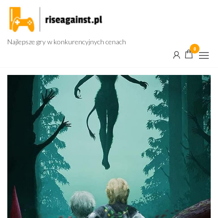
Przejdź
do
treści
Najlepsze gry w konkurencyjnych cenach
0