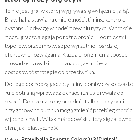
To nie jest gra, w której wygrywa się wyłącznie „siłą”.
Brawlhalla stawia na umiejętności: timing, kontrolę
dystansu i odwagę w podejmowaniu ryzyka. W trakcie
meczu gracze sięgają po różne bronie — od mieczy i
toporów, przez młoty, aż po wyrzutnie i bardziej
efektowne rozwiązania. Każda broń zmienia sposób
prowadzenia walki, a to oznacza, że możesz
dostosować strategię do przeciwnika.
Do tego dochodzą gadżety: miny, bomby czy kolczaste
kule potrafią wprowadzić chaos i zmusić rywala do
reakcji. Dobrze rzucony przedmiot albo precyzyjnie
przygotowana pułapka mogą zmienić przebieg starcia
w jednej chwili. W takim środowisku liczy się zarówno
plan, jak i elastyczność.
Pakiet
Brawlhalla Esports Colors V3 (Digital)