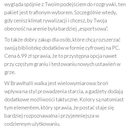
wygląda spójnie z Twoim podejściem do rozgrywki, ten
pakiet jest trafionym wyborem. Szczególnie wtedy,
gdy cenisz klimat rywalizacji i chcesz, by Twoja
obecność na arenie była bardziej „esportsowa”.
To także dobry zakup dla osób, które chcą rozszerzać
swoją bibliotekę dodatków w formie cyfrowej na PC.
Cena 6.99 zł sprawia, że to przystępna opcja nawet
przy częstym graniu i testowaniu nowych ustawień w
grze.
W Brawlhalli walka jest wielowymiarowa: broń
wpływa na styl prowadzenia starcia, a gadżety dodają
dodatkowe możliwości taktyczne. Kolory są natomiast
tym elementem, który sprawia, że postać staje się
bardziej rozpoznawalna i przyjemniejsza w
codziennym użytkowaniu.