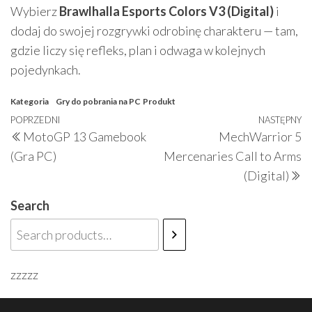
Wybierz
Brawlhalla Esports Colors V3 (Digital)
i
dodaj do swojej rozgrywki odrobinę charakteru — tam,
gdzie liczy się refleks, plan i odwaga w kolejnych
pojedynkach.
Kategoria
Gry do pobrania na PC
Produkt
Nawigacja
Poprzedni
POPRZEDNI
NASTĘPNY
N
MotoGP 13 Gamebook
MechWarrior 5
wpisu
wpis
w
(Gra PC)
Mercenaries Call to Arms
(Digital)
Search
zzzzz