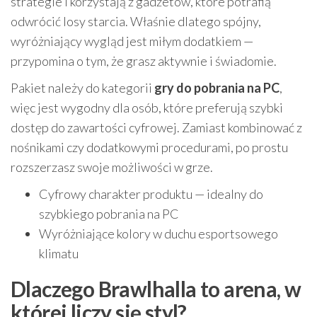
strategie i korzystają z gadżetów, które potrafią
odwrócić losy starcia. Właśnie dlatego spójny,
wyróżniający wygląd jest miłym dodatkiem —
przypomina o tym, że grasz aktywnie i świadomie.
Pakiet należy do kategorii
gry do pobrania na PC
,
więc jest wygodny dla osób, które preferują szybki
dostęp do zawartości cyfrowej. Zamiast kombinować z
nośnikami czy dodatkowymi procedurami, po prostu
rozszerzasz swoje możliwości w grze.
Cyfrowy charakter produktu — idealny do
szybkiego pobrania na PC
Wyróżniające kolory w duchu esportsowego
klimatu
Dlaczego Brawlhalla to arena, w
której liczy się styl?