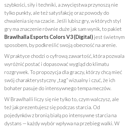
szybkości, siły i techniki, a zwycięstwa przynoszą nie
tylko punkty, ale też satysfakcję oraz powody do
chwalenia się na czacie. Jeśli lubisz gry, w których styl
gry ma znaczenie równie duże jak sam wynik, to pakiet
Brawlhalla Esports Colors V3 (Digital)
jest świetnym
sposobem, by podkreślić swoją obecność na arenie.
W praktyce chodzi o cyfrową zawartość, która pozwala
wyróżnić postać i dopasować wygląd do klimatu
rozgrywek. To propozycja dla graczy, którzy chcą mieć
swój charakterystyczny „tag” wizualny i czuć, że ich
bohater pasuje do intensywnego tempa meczów.
W Brawlhalli liczy się nie tylko to, czym walczysz, ale
też jak prezentujesz się podczas starcia. Od
pojedynków z bronią białą po intensywne starcia na
dystans — każdy wybór wpływa na przebieg walki. W