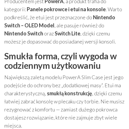
Producentem jest
PowerA
, a produkt trafia do
kategorii:
Panele pokrowce i etui na konsole
. Warto
podkreślić, że etui jest przeznaczone do
Nintendo
Switch – OLED Model
, ale pasuje również do
Nintendo Switch
oraz
Switch Lite
, dzięki czemu
możesz je dopasować do posiadanej wersji konsoli.
Smukła forma, czyli wygoda w
codziennym użytkowaniu
Największą zaletą modelu PowerA Slim Case jest jego
podejście do ochrony bez „dodatkowej masy”. Etui ma
charakterystyczną,
smukłą konstrukcję
, dzięki czemu
łatwiej zabrać konsolę w plecaku czy torbie. Nie musisz
rezygnować z komfortu — zamiast dużego pokrowca
dostajesz rozwiązanie, które nie zajmuje zbyt wiele
miejsca.