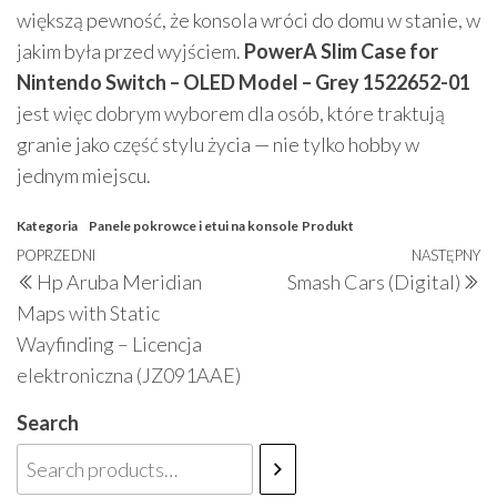
większą pewność, że konsola wróci do domu w stanie, w
jakim była przed wyjściem.
PowerA Slim Case for
Nintendo Switch – OLED Model – Grey 1522652-01
jest więc dobrym wyborem dla osób, które traktują
granie jako część stylu życia — nie tylko hobby w
jednym miejscu.
Kategoria
Panele pokrowce i etui na konsole
Produkt
Nawigacja
Poprzedni
POPRZEDNI
NASTĘPNY
N
Hp Aruba Meridian
Smash Cars (Digital)
wpisu
wpis
w
Maps with Static
Wayfinding – Licencja
elektroniczna (JZ091AAE)
Search