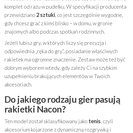
komplet od razu w pudełku. W specyfikacji producenta
przewidziano
2 sztuki
, co jest szczególnie wygodne,
gdy chcesz grać z kimś blisko – w domu, w gronie
znajomych albo podczas spotkań rodzinnych.
Jeżeli lubisz gry, w których liczy się precyzja i
odpowiednia „ręka do gry”, posiadanie właściwych
rakietek ma ogromne znaczenie. Zestaw może też być
dobrym wyborem wtedy, gdy zależy Ci na szybkim
uzupełnieniu brakujących elementów w Twoich
akcesoriach.
Do jakiego rodzaju gier pasują
rakietki Nacon?
Ten model został sklasyfikowany jako
tenis
, czyli
akcesorium kojarzone z dynamiczną rozgrywką i