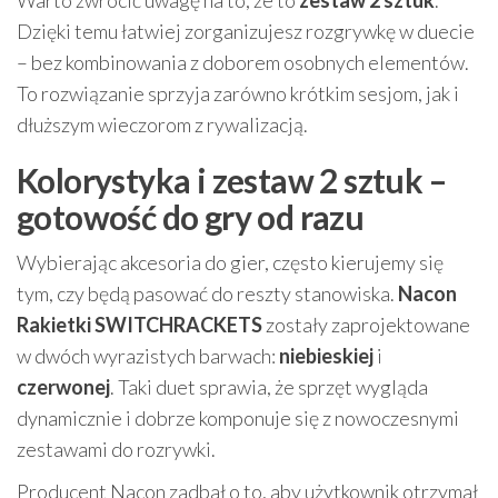
Warto zwrócić uwagę na to, że to
zestaw 2 sztuk
.
Dzięki temu łatwiej zorganizujesz rozgrywkę w duecie
– bez kombinowania z doborem osobnych elementów.
To rozwiązanie sprzyja zarówno krótkim sesjom, jak i
dłuższym wieczorom z rywalizacją.
Kolorystyka i zestaw 2 sztuk –
gotowość do gry od razu
Wybierając akcesoria do gier, często kierujemy się
tym, czy będą pasować do reszty stanowiska.
Nacon
Rakietki SWITCHRACKETS
zostały zaprojektowane
w dwóch wyrazistych barwach:
niebieskiej
i
czerwonej
. Taki duet sprawia, że sprzęt wygląda
dynamicznie i dobrze komponuje się z nowoczesnymi
zestawami do rozrywki.
Producent Nacon zadbał o to, aby użytkownik otrzymał