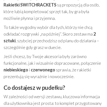
Rakietki SWITCHRACKETS
są propozycją dla osób,
które lubią kompletować sprzęt tak, by gra była
możliwie płynna i przyjemna.
To także wygodny wybór dla tych, którzy nie chcą
odkładać rozgrywki „na później”. Skoro zestaw ma
2
sztuki
, szybciej przechodzisz od planu do działania –
szczególnie gdy grasz w duecie.
Jeśli chcesz, by Twoje akcesoria były zarówno
funkcjonalne, jak i wizualnie dopracowane, połączenie
niebieskiego
i
czerwonego
sprawia, że rakietki
prezentują się wyraźnie i nowocześnie.
Co dostajesz w pudełku?
W zależności od wersji zestawu, kluczowa informacja
dla użytkownika jest prosta: to komplet przygotowany