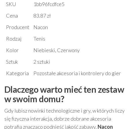
SKU
1bb96fcdfce5
Cena
83.87 zł
Producent
Nacon
Rodzaj
Tenis
Kolor
Niebieski, Czerwony
Sztuk
2 sztuki
Kategoria
Pozostałe akcesoria i kontrolery do gier
Dlaczego warto mieć ten zestaw
w swoim domu?
Gdy lubisz nowinki technologiczne i gry, w których liczy
się fizyczna interakcja, dobrze dobrane akcesoria
potrafią znacząco podnieść jakość zabawy.
Nacon