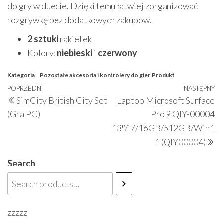
do gry w duecie. Dzięki temu łatwiej zorganizować
rozgrywkę bez dodatkowych zakupów.
2 sztuki
rakietek
Kolory:
niebieski
i
czerwony
Kategoria
Pozostałe akcesoria i kontrolery do gier
Produkt
Nawigacja
Poprzedni
POPRZEDNI
NASTĘPNY
N
SimCity British City Set
Laptop Microsoft Surface
wpisu
wpis
w
(Gra PC)
Pro 9 QIY-00004
13″/i7/16GB/512GB/Win1
1 (QIY00004)
Search
zzzzz