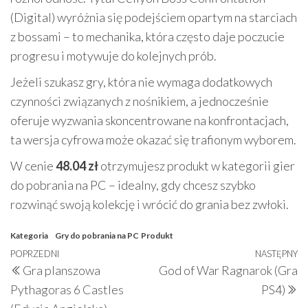
(Digital) wyróżnia się podejściem opartym na starciach
z bossami – to mechanika, która często daje poczucie
progresu i motywuje do kolejnych prób.
Jeżeli szukasz gry, która nie wymaga dodatkowych
czynności związanych z nośnikiem, a jednocześnie
oferuje wyzwania skoncentrowane na konfrontacjach,
ta wersja cyfrowa może okazać się trafionym wyborem.
W cenie
48.04 zł
otrzymujesz produkt w kategorii gier
do pobrania na PC – idealny, gdy chcesz szybko
rozwinąć swoją kolekcję i wrócić do grania bez zwłoki.
Kategoria
Gry do pobrania na PC
Produkt
Nawigacja
Poprzedni
POPRZEDNI
NASTĘPNY
N
Gra planszowa
God of War Ragnarok (Gra
wpisu
wpis
w
Pythagoras 6 Castles
PS4)