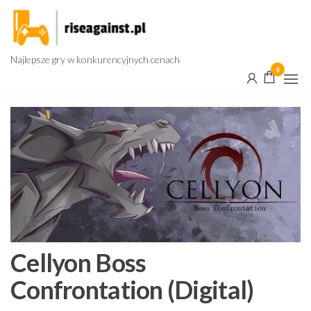
Przejdź
do
treści
Najlepsze gry w konkurencyjnych cenach
0
Cellyon Boss
Confrontation (Digital)