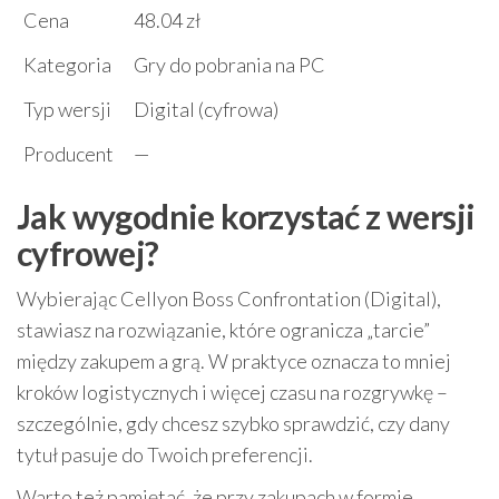
Cena
48.04 zł
Kategoria
Gry do pobrania na PC
Typ wersji
Digital (cyfrowa)
Producent
—
Jak wygodnie korzystać z wersji
cyfrowej?
Wybierając Cellyon Boss Confrontation (Digital),
stawiasz na rozwiązanie, które ogranicza „tarcie”
między zakupem a grą. W praktyce oznacza to mniej
kroków logistycznych i więcej czasu na rozgrywkę –
szczególnie, gdy chcesz szybko sprawdzić, czy dany
tytuł pasuje do Twoich preferencji.
Warto też pamiętać, że przy zakupach w formie