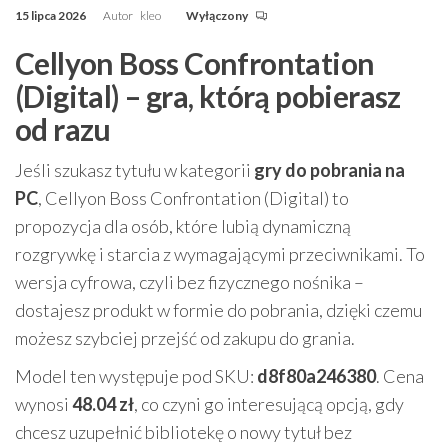
15 lipca 2026
Autor
kleo
Wyłączony
Cellyon Boss Confrontation
(Digital) – gra, którą pobierasz
od razu
Jeśli szukasz tytułu w kategorii
gry do pobrania na
PC
, Cellyon Boss Confrontation (Digital) to
propozycja dla osób, które lubią dynamiczną
rozgrywkę i starcia z wymagającymi przeciwnikami. To
wersja cyfrowa, czyli bez fizycznego nośnika –
dostajesz produkt w formie do pobrania, dzięki czemu
możesz szybciej przejść od zakupu do grania.
Model ten występuje pod SKU:
d8f80a246380
. Cena
wynosi
48.04 zł
, co czyni go interesującą opcją, gdy
chcesz uzupełnić bibliotekę o nowy tytuł bez