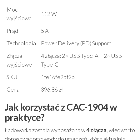
Moc
112 W
wyjściowa
Prąd
5 A
Technologia
Power Delivery (PD) Support
Złącza
4 złącza: 2× USB Type-A + 2× USB
wyjściowe
Type-C
SKU
1fe16fe2bf2b
Cena
396.86 zł
Jak korzystać z CAC-1904 w
praktyce?
Ładowarka została wyposażona w
4 złącza
, więc warto
dopasować przewody do urządzeń, które aktualnie