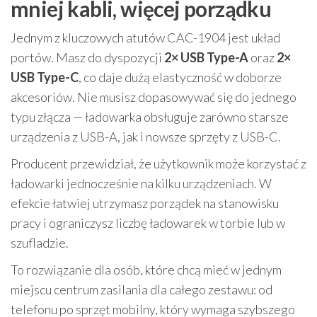
mniej kabli, więcej porządku
Jednym z kluczowych atutów CAC-1904 jest układ
portów. Masz do dyspozycji
2× USB Type-A
oraz
2×
USB Type-C
, co daje dużą elastyczność w doborze
akcesoriów. Nie musisz dopasowywać się do jednego
typu złącza — ładowarka obsługuje zarówno starsze
urządzenia z USB-A, jak i nowsze sprzęty z USB-C.
Producent przewidział, że użytkownik może korzystać z
ładowarki jednocześnie na kilku urządzeniach. W
efekcie łatwiej utrzymasz porządek na stanowisku
pracy i ograniczysz liczbę ładowarek w torbie lub w
szufladzie.
To rozwiązanie dla osób, które chcą mieć w jednym
miejscu centrum zasilania dla całego zestawu: od
telefonu po sprzęt mobilny, który wymaga szybszego