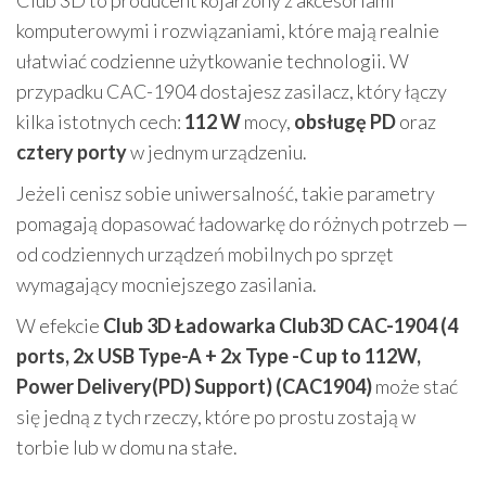
Club 3D to producent kojarzony z akcesoriami
komputerowymi i rozwiązaniami, które mają realnie
ułatwiać codzienne użytkowanie technologii. W
przypadku CAC-1904 dostajesz zasilacz, który łączy
kilka istotnych cech:
112 W
mocy,
obsługę PD
oraz
cztery porty
w jednym urządzeniu.
Jeżeli cenisz sobie uniwersalność, takie parametry
pomagają dopasować ładowarkę do różnych potrzeb —
od codziennych urządzeń mobilnych po sprzęt
wymagający mocniejszego zasilania.
W efekcie
Club 3D Ładowarka Club3D CAC-1904 (4
ports, 2x USB Type-A + 2x Type -C up to 112W,
Power Delivery(PD) Support) (CAC1904)
może stać
się jedną z tych rzeczy, które po prostu zostają w
torbie lub w domu na stałe.