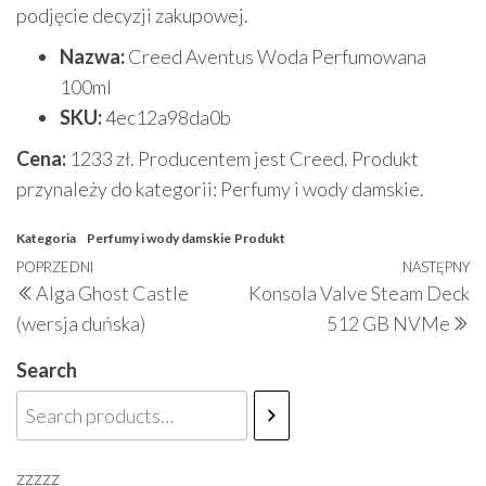
podjęcie decyzji zakupowej.
Nazwa:
Creed Aventus Woda Perfumowana
100ml
SKU:
4ec12a98da0b
Cena:
1233 zł. Producentem jest Creed. Produkt
przynależy do kategorii: Perfumy i wody damskie.
Kategoria
Perfumy i wody damskie
Produkt
Nawigacja
Poprzedni
POPRZEDNI
NASTĘPNY
N
Alga Ghost Castle
Konsola Valve Steam Deck
wpisu
wpis
w
(wersja duńska)
512 GB NVMe
Search
zzzzz