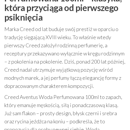
która przyciąga od pierwszego
psiknięcia
Marka Creed od lat buduje swój prestiż w oparciu o
tradycję sięgającą XVIII wieku. To właśnie wtedy
pierwszy Creed założył rodzinną perfumerię, a
receptury przekazywano wyłącznie w kręgu rodzinnym
– z pokolenia na pokolenie. Dziś, ponad 200 lat później,
Creed nadal utrzymuje wyjątkową pozycję wśród
modnych marek, a jej perfumy łączą elegancję formy z
dopracowanym charakterem kompozycji.
Creed Aventus Woda Perfumowana 100ml to zapach,
który emanuje męskością, siłą i ponadczasową klasą.
Już sam flakon – prosty design, błysk czerni i srebra
oraz rycina jeźdźca na koniu – podkreśla, że to
propozycja dla osoby pewnej siebie. Woda