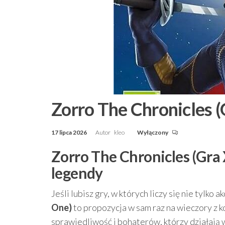
Zorro The Chronicles 
17 lipca 2026
Autor
kleo
Wyłączony
Zorro The Chronicles (Gra
legendy
Jeśli lubisz gry, w których liczy się nie tylko ak
One)
to propozycja w sam raz na wieczory z ko
sprawiedliwość i bohaterów, którzy działają 