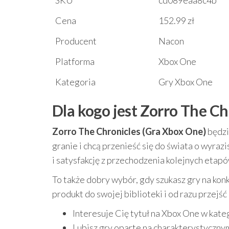
SKU
cd089eaa8c4b
Cena
152.99 zł
Producent
Nacon
Platforma
Xbox One
Kategoria
Gry Xbox One
Dla kogo jest Zorro The C
Zorro The Chronicles (Gra Xbox One)
będzi
granie i chcą przenieść się do świata o wyrazi
i satysfakcję z przechodzenia kolejnych etapó
To także dobry wybór, gdy szukasz gry na ko
produkt do swojej biblioteki i od razu przejś
Interesuje Cię tytuł na Xbox One w kate
Lubisz gry oparte na charakterystycznym