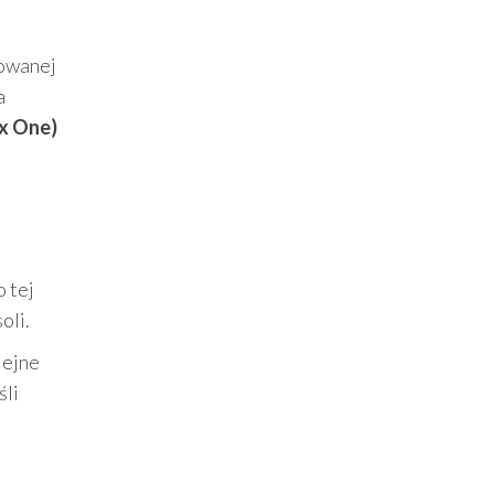
rowanej
a
ox One)
 tej
oli.
lejne
śli