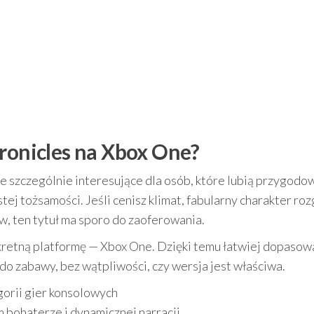
hronicles na Xbox One?
e szczególnie interesujące dla osób, które lubią przygodo
stej tożsamości. Jeśli cenisz klimat, fabularny charakter ro
w, ten tytuł ma sporo do zaoferowania.
nkretną platformę — Xbox One. Dzięki temu łatwiej dopasow
ć do zabawy, bez wątpliwości, czy wersja jest właściwa.
gorii gier konsolowych
 bohaterze i dynamicznej narracji