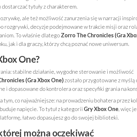
fi dostarczać tytuły z charakterem.
rozrywkę, ale też możliwość zanurzenia się w narracji inspi
o rozgrywki, decyzje podejmowane w trakcie misji oraz rol
aniom. To właśnie dlatego
Zorro The Chronicles (Gra Xb
u, jak i dla graczy, którzy chcą poznać nowe uniwersum.
 Xbox One?
ania: stabilne działanie, wygodne sterowanie i możliwość
Chronicles (Gra Xbox One)
zostało przygotowane z myślą o
ne i dopasowane do kontrolera oraz specyfiki grania na kons
na tym, co najważniejsze: na prowadzeniu bohatera przez ko
buduje napięcie. To tytuł z kategorii
Gry Xbox One
, więc je
latformę, łatwo dopasujesz go do swojej biblioteki.
 której można oczekiwać