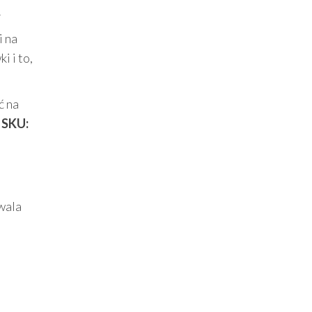
W
i na
i i to,
ć na
:
SKU:
wala