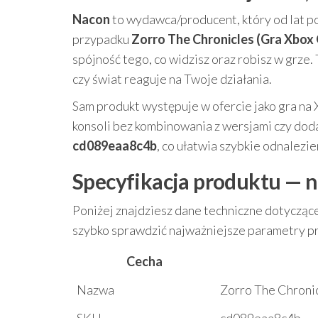
Nacon
to wydawca/producent, który od lat p
przypadku
Zorro The Chronicles (Gra Xbox
spójność tego, co widzisz oraz robisz w grze. 
czy świat reaguje na Twoje działania.
Sam produkt występuje w ofercie jako gra na X
konsoli bez kombinowania z wersjami czy dod
cd089eaa8c4b
, co ułatwia szybkie odnalezi
Specyfikacja produktu — n
Poniżej znajdziesz dane techniczne dotycząc
szybko sprawdzić najważniejsze parametry p
Cecha
Nazwa
Zorro The Chronic