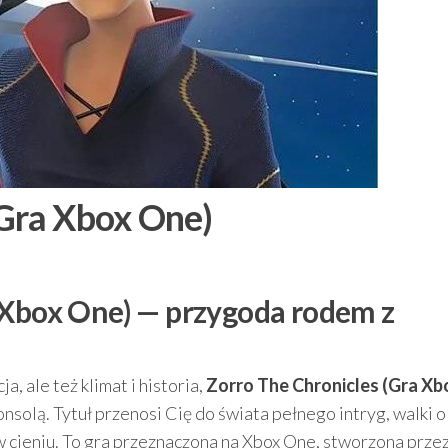
(Gra Xbox One)
 Xbox One) — przygoda rodem z
cja, ale też klimat i historia,
Zorro The Chronicles (Gra Xb
nsolą. Tytuł przenosi Cię do świata pełnego intryg, walki o
w cieniu. To gra przeznaczona na Xbox One, stworzona prze