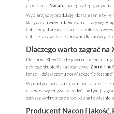
producenta
Nacon
, znanego z tego, że potra
Wybierając tę produkcję, dostajesz nie tylko 
klasycznym wizerunkiem Zorro. Liczy się temp
bohatera, który musi sprostać kolejnym wyzw
dobrze sprawdza się zarówno dla fanów gatunk
Dlaczego warto zagrać na
Platforma Xbox One to gwarancja komfortu gr
pełnego skupienia na rozgrywce.
Zorro The 
konsoli, dzięki czemu doświadczenie jest spój
W praktyce oznacza to, że możesz skupić się 
etapy, na wykonywaniu zadań i na tym, jak gra 
szukasz konkretnego produktu na tę właśnie p
Producent Nacon i jakość,