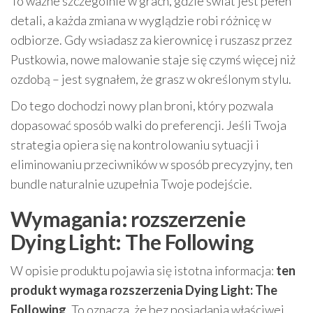
To ważne szczególnie w grach, gdzie świat jest pełen
detali, a każda zmiana w wyglądzie robi różnicę w
odbiorze. Gdy wsiadasz za kierownicę i ruszasz przez
Pustkowia, nowe malowanie staje się czymś więcej niż
ozdobą – jest sygnałem, że grasz w określonym stylu.
Do tego dochodzi nowy plan broni, który pozwala
dopasować sposób walki do preferencji. Jeśli Twoja
strategia opiera się na kontrolowaniu sytuacji i
eliminowaniu przeciwników w sposób precyzyjny, ten
bundle naturalnie uzupełnia Twoje podejście.
Wymagania: rozszerzenie
Dying Light: The Following
W opisie produktu pojawia się istotna informacja:
ten
produkt wymaga rozszerzenia Dying Light: The
Following
. To oznacza, że bez posiadania właściwej