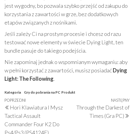
jest wygodny, bo pozwala szybko przejść od zakupu do
korzystania z zawartości w grze, bez dodatkowych
etapów związanych z nośnikami.
Jeśli zależy Ci na prostym procesie i chcesz od razu
testować nowe elementy w świecie Dying Light, ten
bundle pasuje do takiego podejścia.
Nie zapominaj jednak o wspomnianym wymaganiu: aby
w pełni korzystać z zawartości, musisz posiadać
Dying
Light: The Following
.
Kategoria
Gry do pobrania na PC
Produkt
Nawigacja
Poprzedni
POPRZEDNI
NASTĘPNY
N
Hori Klawiatura I Mysz
Through the Darkest of
wpisu
wpis
w
Tactical Assault
Times (Gra PC)
Commander Four K2 Do
Ps4/Ps3 (PS4124E)