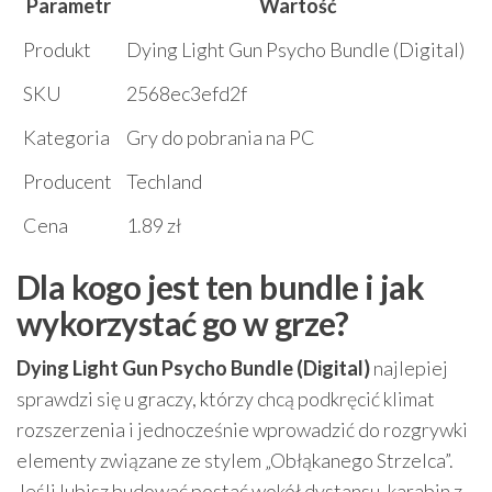
Parametr
Wartość
Produkt
Dying Light Gun Psycho Bundle (Digital)
SKU
2568ec3efd2f
Kategoria
Gry do pobrania na PC
Producent
Techland
Cena
1.89 zł
Dla kogo jest ten bundle i jak
wykorzystać go w grze?
Dying Light Gun Psycho Bundle (Digital)
najlepiej
sprawdzi się u graczy, którzy chcą podkręcić klimat
rozszerzenia i jednocześnie wprowadzić do rozgrywki
elementy związane ze stylem „Obłąkanego Strzelca”.
Jeśli lubisz budować postać wokół dystansu, karabin z