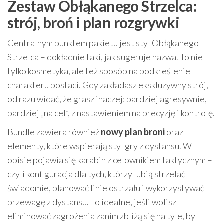
Zestaw Obłąkanego Strzelca:
strój, broń i plan rozgrywki
Centralnym punktem pakietu jest styl Obłąkanego
Strzelca – dokładnie taki, jak sugeruje nazwa. To nie
tylko kosmetyka, ale też sposób na podkreślenie
charakteru postaci. Gdy zakładasz ekskluzywny strój,
od razu widać, że grasz inaczej: bardziej agresywnie,
bardziej „na cel”, z nastawieniem na precyzję i kontrolę.
Bundle zawiera również
nowy plan broni
oraz
elementy, które wspierają styl gry z dystansu. W
opisie pojawia się karabin z celownikiem taktycznym –
czyli konfiguracja dla tych, którzy lubią strzelać
świadomie, planować linie ostrzału i wykorzystywać
przewagę z dystansu. To idealne, jeśli wolisz
eliminować zagrożenia zanim zbliżą się na tyle, by