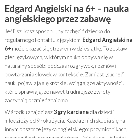
Edgard Angielski na 6+ – nauka
angielskiego przez zabawę
Jeśli szukasz sposobu, by zachęcić dziecko do
regularnego kontaktu z językiem,
Edgard Angielski na
6+
może okazać się strzałem w dziesiątkę. To zestaw
gier językowych, w którym nauka odbywa się w
naturalny sposób: podczas rozgrywek, rozmów i
powtarzania słówek w kontekście. Zamiast „suchej”
nauki pojawiają się krótkie, wciągające aktywności,
które sprawiają, że nawet trudniejsze zwroty
zaczynają brzmieć znajomo.
W środku znajdziesz
3 gry karciane
dla dzieci i
młodzieży od 9 roku życia. Każda z nich skupia się na
innym obszarze języka angielskiego: przymiotnikach,
czasownikach oraz rozmówkach. Dzięki temu łatwiej