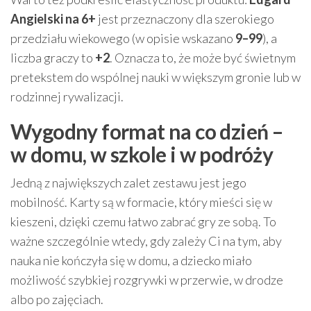
Angielski na 6+
jest przeznaczony dla szerokiego
przedziału wiekowego (w opisie wskazano
9–99
), a
liczba graczy to
+2
. Oznacza to, że może być świetnym
pretekstem do wspólnej nauki w większym gronie lub w
rodzinnej rywalizacji.
Wygodny format na co dzień –
w domu, w szkole i w podróży
Jedną z największych zalet zestawu jest jego
mobilność. Karty są w formacie, który mieści się w
kieszeni, dzięki czemu łatwo zabrać gry ze sobą. To
ważne szczególnie wtedy, gdy zależy Ci na tym, aby
nauka nie kończyła się w domu, a dziecko miało
możliwość szybkiej rozgrywki w przerwie, w drodze
albo po zajęciach.