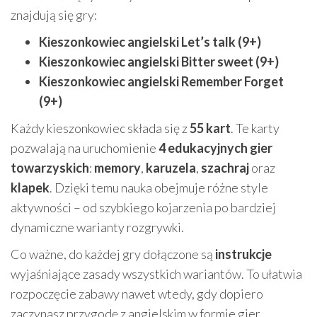
znajdują się gry:
Kieszonkowiec angielski Let’s talk (9+)
Kieszonkowiec angielski Bitter sweet (9+)
Kieszonkowiec angielski Remember Forget
(9+)
Każdy kieszonkowiec składa się z
55 kart
. Te karty
pozwalają na uruchomienie
4 edukacyjnych gier
towarzyskich
:
memory
,
karuzela
,
szachraj
oraz
klapek
. Dzięki temu nauka obejmuje różne style
aktywności – od szybkiego kojarzenia po bardziej
dynamiczne warianty rozgrywki.
Co ważne, do każdej gry dołączone są
instrukcje
wyjaśniające zasady wszystkich wariantów. To ułatwia
rozpoczęcie zabawy nawet wtedy, gdy dopiero
zaczynasz przygodę z angielskim w formie gier.