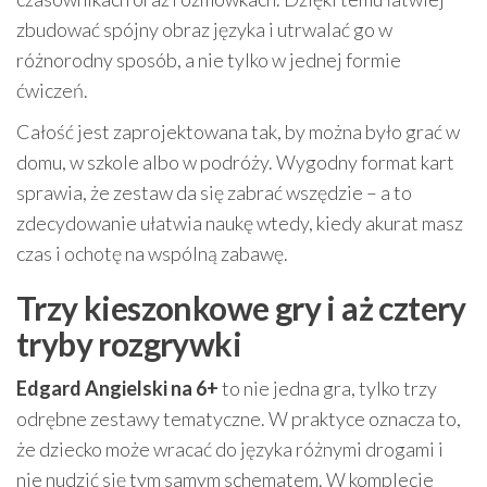
zbudować spójny obraz języka i utrwalać go w
różnorodny sposób, a nie tylko w jednej formie
ćwiczeń.
Całość jest zaprojektowana tak, by można było grać w
domu, w szkole albo w podróży. Wygodny format kart
sprawia, że zestaw da się zabrać wszędzie – a to
zdecydowanie ułatwia naukę wtedy, kiedy akurat masz
czas i ochotę na wspólną zabawę.
Trzy kieszonkowe gry i aż cztery
tryby rozgrywki
Edgard Angielski na 6+
to nie jedna gra, tylko trzy
odrębne zestawy tematyczne. W praktyce oznacza to,
że dziecko może wracać do języka różnymi drogami i
nie nudzić się tym samym schematem. W komplecie