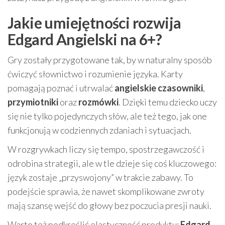
Jakie umiejętności rozwija
Edgard Angielski na 6+?
Gry zostały przygotowane tak, by w naturalny sposób
ćwiczyć słownictwo i rozumienie języka. Karty
pomagają poznać i utrwalać
angielskie czasowniki
,
przymiotniki
oraz
rozmówki
. Dzięki temu dziecko uczy
się nie tylko pojedynczych słów, ale też tego, jak one
funkcjonują w codziennych zdaniach i sytuacjach.
W rozgrywkach liczy się tempo, spostrzegawczość i
odrobina strategii, ale w tle dzieje się coś kluczowego:
język zostaje „przyswojony” w trakcie zabawy. To
podejście sprawia, że nawet skomplikowane zwroty
mają szansę wejść do głowy bez poczucia presji nauki.
Warto też podkreślić elastyczność produktu:
Edgard