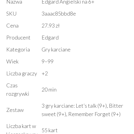
Nazwa
Edgard Angielski na 6+
SKU
3aaac85bbd8e
Cena
27.93 zł
Producent
Edgard
Kategoria
Gry karciane
Wiek
9–99
Liczba graczy
+2
Czas
20 min
rozgrywki
3 gry karciane: Let’s talk (9+), Bitter
Zestaw
sweet (9+), Remember Forget (9+)
Liczba kart w
55 kart