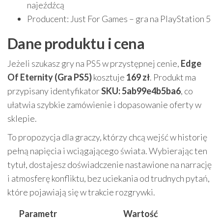
najeźdźcą
Producent: Just For Games – gra na PlayStation 5
Dane produktu i cena
Jeżeli szukasz gry na PS5 w przystępnej cenie,
Edge
Of Eternity (Gra PS5)
kosztuje
169 zł
. Produkt ma
przypisany identyfikator
SKU: 5ab99e4b5ba6
, co
ułatwia szybkie zamówienie i dopasowanie oferty w
sklepie.
To propozycja dla graczy, którzy chcą wejść w historię
pełną napięcia i wciągającego świata. Wybierając ten
tytuł, dostajesz doświadczenie nastawione na narrację
i atmosferę konfliktu, bez uciekania od trudnych pytań,
które pojawiają się w trakcie rozgrywki.
Parametr
Wartość