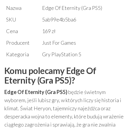
Nazwa
Edge Of Eternity (Gra PS5)
SKU
5ab99e4b5ba6
Cena
169 zł
Producent
Just For Games
Kategoria
Gry PlayStation 5
Komu polecamy Edge Of
Eternity (Gra PS5)?
Edge Of Eternity (Gra PS5)
będzie świetnym
wyborem, jeśli lubisz gry, w których liczy się historia i
klimat. Świat Heryon, tajemniczy najeźdźca oraz
desperacka wojna to elementy, które budują wrażenie
ciągłego zagrożenia i sprawiają, że gra nie zwalnia