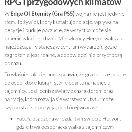
RPG i przygodowych klimatów
W
Edge Of Eternity (Gra PS5)
wojna nie jest jedynie
tłem. To żywioł, który kształtuje relacje, wpływa na
decyzje i buduje poczucie, że wszystko może się
zmienić w każdej chwili. Mieszkańcy Heryon walczą z
najeźdźcą, a Ty stajesz w centrum wydarzeń, gdzie
zagrożenie jest realne, a odpowiedzi nie przychodzą
od razu.
To właśnie taki kierunek sprawia, że gra dobrze pasuje
do osób, które lubią historie oparte na napięciu i
tajemnicy. Jeśli cenisz światy z charakterem oraz
narrację, która rozwija się warstwami, tytuł może
szybko stać się pozycją, do której wracasz.
Fabuła osadzona w rozdartym świecie Heryon,
gdzie trwa desperacka walka z tajemniczym