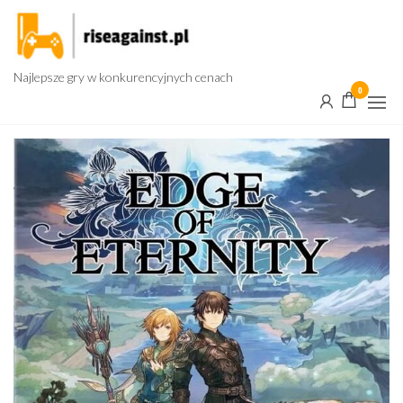
Przejdź
do
treści
Najlepsze gry w konkurencyjnych cenach
0