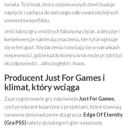
świata. To klimat, który od pierwszych chwil buduje
napięcie i zachęca do dalszego odkrywania kolejnych
elementów konfliktu.
Jeśli lubisz gry, w których fabuła ma ciężar, a decyzje i
konsekwencje nabierają znaczenia, ten tytuł wpisuje
się w ten gust. Wydarzenia rozwijają się w warunkach
niepewności, gdzie każdy kolejny krok może przybliżyć
do odpowiedzi… albo pogłębić chaos.
Producent Just For Games i
klimat, który wciąga
Za przygotowanie gry odpowiada
Just For Games
,
czyli producent kojarzony z projektami, które stawiają
na mocne doświadczenie dla gracza.
Edge Of Eternity
(Gra PS5)
należy do kategorii gier na konsolę