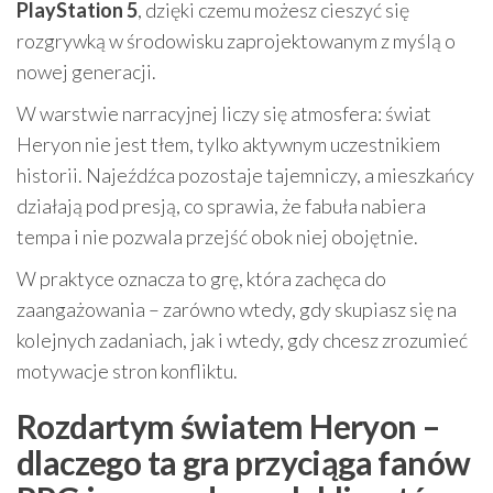
PlayStation 5
, dzięki czemu możesz cieszyć się
rozgrywką w środowisku zaprojektowanym z myślą o
nowej generacji.
W warstwie narracyjnej liczy się atmosfera: świat
Heryon nie jest tłem, tylko aktywnym uczestnikiem
historii. Najeźdźca pozostaje tajemniczy, a mieszkańcy
działają pod presją, co sprawia, że fabuła nabiera
tempa i nie pozwala przejść obok niej obojętnie.
W praktyce oznacza to grę, która zachęca do
zaangażowania – zarówno wtedy, gdy skupiasz się na
kolejnych zadaniach, jak i wtedy, gdy chcesz zrozumieć
motywacje stron konfliktu.
Rozdartym światem Heryon –
dlaczego ta gra przyciąga fanów