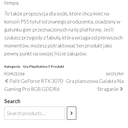
tempa.
To także propozycja dla osób, które chcą mieć na
konsoli PS5 tytuł od znanego producenta, osadzony w
gatunku gier przeznaczonych na tę platformę. Jeśli
szukasz przygody z fabułą, która wciąga od pierwszych
momentów, możesz potraktować ten produkt jako
pewny punkt na swojej liście zakupów.
Kategoria
Gry PlayStation 5
Produkt
Nawigacja
Poprzedni
POPRZEDNI
NASTĘPNY
N
Palit GeForce RTX 3070
Gra planszowa Galakta Na
wpisu
wpis
w
Gaming Pro 8GB GDDR6
Straganie
Search