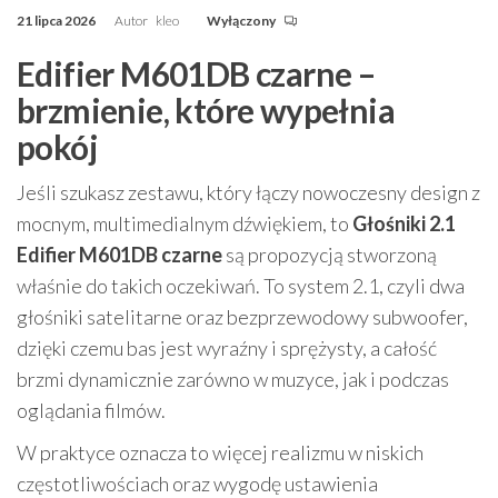
21 lipca 2026
Autor
kleo
Wyłączony
Edifier M601DB czarne –
brzmienie, które wypełnia
pokój
Jeśli szukasz zestawu, który łączy nowoczesny design z
mocnym, multimedialnym dźwiękiem, to
Głośniki 2.1
Edifier M601DB czarne
są propozycją stworzoną
właśnie do takich oczekiwań. To system 2.1, czyli dwa
głośniki satelitarne oraz bezprzewodowy subwoofer,
dzięki czemu bas jest wyraźny i sprężysty, a całość
brzmi dynamicznie zarówno w muzyce, jak i podczas
oglądania filmów.
W praktyce oznacza to więcej realizmu w niskich
częstotliwościach oraz wygodę ustawienia