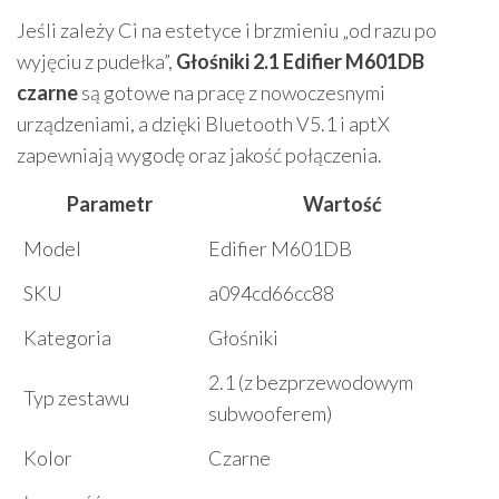
Jeśli zależy Ci na estetyce i brzmieniu „od razu po
wyjęciu z pudełka”,
Głośniki 2.1 Edifier M601DB
czarne
są gotowe na pracę z nowoczesnymi
urządzeniami, a dzięki Bluetooth V5.1 i aptX
zapewniają wygodę oraz jakość połączenia.
Parametr
Wartość
Model
Edifier M601DB
SKU
a094cd66cc88
Kategoria
Głośniki
2.1 (z bezprzewodowym
Typ zestawu
subwooferem)
Kolor
Czarne