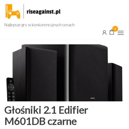
Przejdź
do
treści
Najlepsze gry w konkurencyjnych cenach
0
Głośniki 2.1 Edifier
M601DB czarne