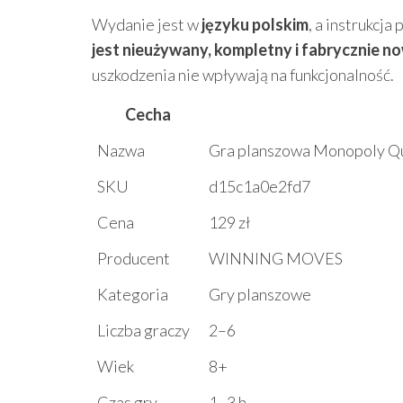
Wydanie jest w
języku polskim
, a instrukcj
jest nieużywany, kompletny i fabrycznie n
uszkodzenia nie wpływają na funkcjonalność.
Cecha
Nazwa
Gra planszowa Monopoly Q
SKU
d15c1a0e2fd7
Cena
129 zł
Producent
WINNING MOVES
Kategoria
Gry planszowe
Liczba graczy
2–6
Wiek
8+
Czas gry
1–3 h