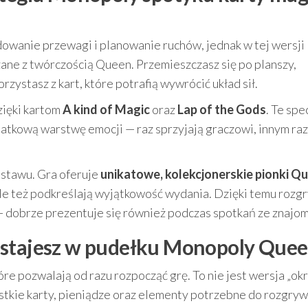
owanie przewagi i planowanie ruchów, jednak w tej wersji
ane z twórczością Queen. Przemieszczasz się po planszy,
zystasz z kart, które potrafią wywrócić układ sił.
zięki kartom
A kind of Magic
oraz
Lap of the Gods
. Te spe
datkową warstwę emocji — raz sprzyjają graczowi, innym ra
estawu. Gra oferuje
unikatowe, kolekcjonerskie pionki Q
 ale też podkreślają wyjątkowość wydania. Dzięki temu rozg
 — dobrze prezentuje się również podczas spotkań ze znajo
ostajesz w pudełku Monopoly Que
e pozwalają od razu rozpocząć grę. To nie jest wersja „ok
stkie karty, pieniądze oraz elementy potrzebne do rozgryw