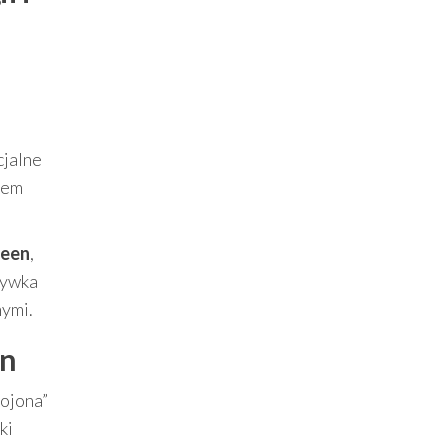
cjalne
zem
ueen
,
rywka
mymi.
en
rojona”
ki