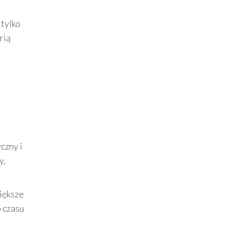
tylko
rią
czny i
y,
większe
o czasu