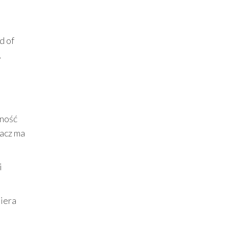
d of
,
tność
racz ma
i
biera