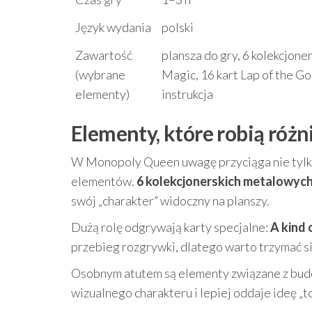
Język wydania
polski
Zawartość
plansza do gry, 6 kolekcjone
(wybrane
Magic, 16 kart Lap of the G
elementy)
instrukcja
Elementy, które robią różni
W Monopoly Queen uwagę przyciąga nie tylko
elementów.
6 kolekcjonerskich metalowyc
swój „charakter” widoczny na planszy.
Dużą rolę odgrywają karty specjalne:
A kind 
przebieg rozgrywki, dlatego warto trzymać si
Osobnym atutem są elementy związane z bu
wizualnego charakteru i lepiej oddaje ideę „