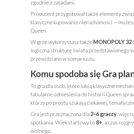
zgodnie z zasadami.
Producent przygotował także elementy związa
klasyczne kupowanie nieruchomości — możesz tw
Queen.
W grze wykorzystasz także
MONOPOLY 32
(
logiczną strukturę świata przedstawionego w
przewidziano w scenariuszu.
Komu spodoba się Gra pl
To gra dla osób, które lubią klasyczne mecha
fabularne odniesienia do historii Queen spraw
którzy po prostu szukają ciekawej, tematyczne
Gra jest przeznaczona dla
2–6 graczy
, więc 
spotkania. Wiek startowy to
8+
, a czas rozg
wolnego.