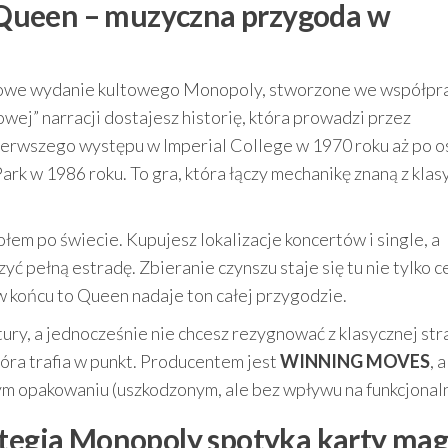
Queen – muzyczna przygoda w
owe wydanie kultowego Monopoly, stworzone we współpra
j” narracji dostajesz historię, która prowadzi przez
erwszego występu w Imperial College w 1970 roku aż po o
 w 1986 roku. To gra, która łączy mechanikę znaną z klasy
łem po świecie. Kupujesz lokalizacje koncertów i single, a
ć pełną estradę. Zbieranie czynszu staje się tu nie tylko 
w końcu to Queen nadaje ton całej przygodzie.
ury, a jednocześnie nie chcesz rezygnować z klasycznej stra
óra trafia w punkt. Producentem jest
WINNING MOVES
, 
ym opakowaniu (uszkodzonym, ale bez wpływu na funkcjonaln
tegia Monopoly spotyka karty magi