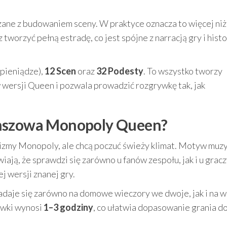
ne z budowaniem sceny. W praktyce oznacza to więcej niż 
orzyć pełną estradę, co jest spójne z narracją gry i histo
pieniądze),
12 Scen
oraz
32 Podesty
. To wszystko tworzy
 wersji Queen i pozwala prowadzić rozgrywkę tak, jak
anszowa Monopoly Queen?
nizmy Monopoly, ale chcą poczuć świeży klimat. Motyw muzy
iają, że sprawdzi się zarówno u fanów zespołu, jak i u gracz
j wersji znanej gry.
nadaje się zarówno na domowe wieczory we dwoje, jak i na 
rywki wynosi
1–3 godziny
, co ułatwia dopasowanie grania d