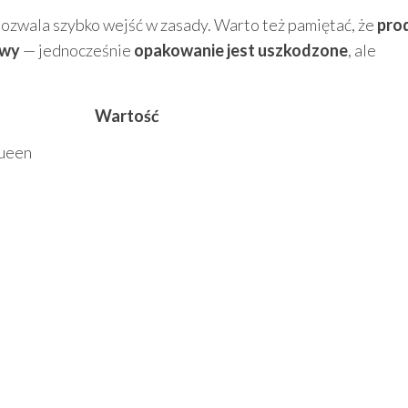
a pozwala szybko wejść w zasady. Warto też pamiętać, że
pro
owy
— jednocześnie
opakowanie jest uszkodzone
, ale
Wartość
ueen