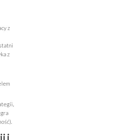
cy z
statni
ka z
celem
tegii,
a gra
ość).
i i