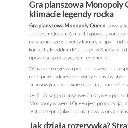
Gra planszowa Monopoly 
klimacie legendy rocka
Gra planszowa Monopoly Queen
to wyjątk
zespołem Queen. Zamiast typowej „monopolowe
najważniejsze momenty kariery grupy — od pi
koncert z Freddiem Mercurym w Knebworth Park
opowieścią o muzycznym fenomenie.
W trakcie rozgrywki podróżujesz wraz z zespo
następnie budujesz elementy sceny, by stworzy
finansowym, ale również częścią „tournée” — 
Jeśli lubisz gry planszowe z motywem popkult
Monopoly w wersji Queen jest propozycją, kt
jest dostępna jako produkt nowy w oryginaln
Jak działa rozgrywka? Stra