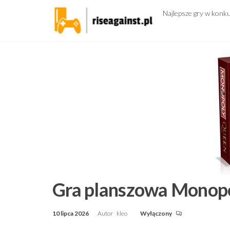
Przejdź
Najlepsze gry w konk
do
treści
Gra planszowa Monop
10 lipca 2026
Autor
kleo
Wyłączony