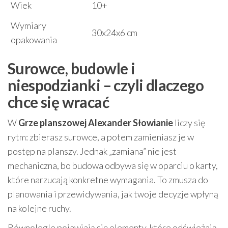
Wiek
10+
Wymiary
30x24x6 cm
opakowania
Surowce, budowle i
niespodzianki – czyli dlaczego
chce się wracać
W
Grze planszowej Alexander Słowianie
liczy się
rytm: zbierasz surowce, a potem zamieniasz je w
postęp na planszy. Jednak „zamiana” nie jest
mechaniczna, bo budowa odbywa się w oparciu o karty,
które narzucają konkretne wymagania. To zmusza do
planowania i przewidywania, jak twoje decyzje wpłyną
na kolejne ruchy.
Równolegle pojawiają się elementy, które odświeżają