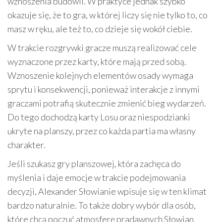
wznoszenia budowli. W praktyce jednak szybko
okazuje się, że to gra, w której liczy się nie tylko to, co
masz w ręku, ale też to, co dzieje się wokół ciebie.
W trakcie rozgrywki gracze muszą realizować cele
wyznaczone przez karty, które mają przed sobą.
Wznoszenie kolejnych elementów osady wymaga
sprytu i konsekwencji, ponieważ interakcje z innymi
graczami potrafią skutecznie zmienić bieg wydarzeń.
Do tego dochodzą karty Losu oraz niespodzianki
ukryte na planszy, przez co każda partia ma własny
charakter.
Jeśli szukasz gry planszowej, która zachęca do
myślenia i daje emocje w trakcie podejmowania
decyzji, Alexander Słowianie wpisuje się w ten klimat
bardzo naturalnie. To także dobry wybór dla osób,
które chcą poczuć atmosferę pradawnych Słowian