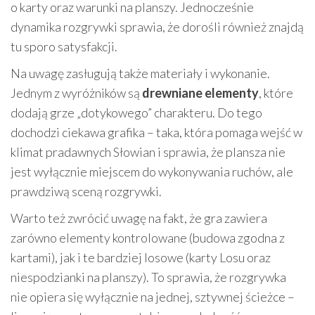
o karty oraz warunki na planszy. Jednocześnie
dynamika rozgrywki sprawia, że dorośli również znajdą
tu sporo satysfakcji.
Na uwagę zasługują także materiały i wykonanie.
Jednym z wyróżników są
drewniane elementy
, które
dodają grze „dotykowego” charakteru. Do tego
dochodzi ciekawa grafika – taka, która pomaga wejść w
klimat pradawnych Słowian i sprawia, że plansza nie
jest wyłącznie miejscem do wykonywania ruchów, ale
prawdziwą sceną rozgrywki.
Warto też zwrócić uwagę na fakt, że gra zawiera
zarówno elementy kontrolowane (budowa zgodna z
kartami), jak i te bardziej losowe (karty Losu oraz
niespodzianki na planszy). To sprawia, że rozgrywka
nie opiera się wyłącznie na jednej, sztywnej ścieżce –