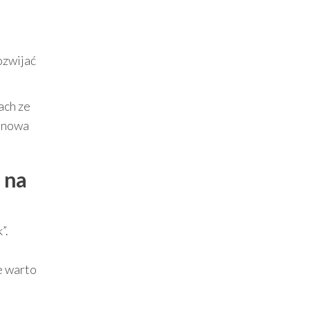
ozwijać
ach ze
o nowa
 na
”.
e warto