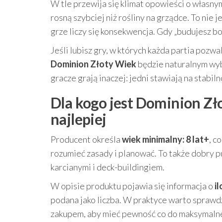
W tle przewija się klimat opowieści o własny
rosną szybciej niż rośliny na grządce. To nie 
grze liczy się konsekwencja. Gdy „budujesz b
Jeśli lubisz gry, w których każda partia pozw
Dominion Złoty Wiek
będzie naturalnym wyb
gracze grają inaczej: jedni stawiają na stabiln
Dla kogo jest Dominion Zło
najlepiej
Producent określa
wiek minimalny: 8 lat+
, c
rozumieć zasady i planować. To także dobry p
karcianymi i deck-buildingiem.
W opisie produktu pojawia się informacja o
i
podana jako liczba. W praktyce warto sprawd
zakupem, aby mieć pewność co do maksymalne