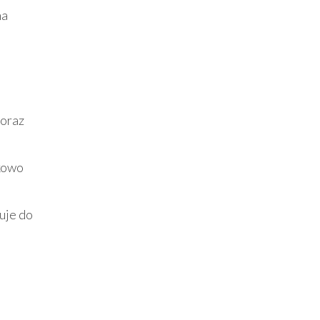
na
 oraz
kowo
suje do