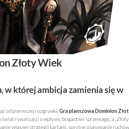
on Złoty Wiek
, w której ambicja zamienia się w
nąć od pierwszej rozgrywki,
Gra planszowa Dominion Zło
 świat rywalizacji o wpływy, bogactwo i przewagę, a „Złot
anie własnej strategii kartami, sprytne planowanie ruchów