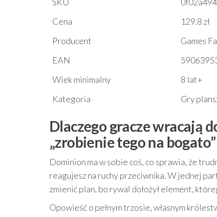
SKU
0f02a49
Cena
129.8 zł
Producent
Games Fac
EAN
5906395
Wiek minimalny
8 lat+
Kategoria
Gry plan
Dlaczego gracze wracają do
„zrobienie tego na bogato”
Dominion ma w sobie coś, co sprawia, że trudno
reagujesz na ruchy przeciwnika. W jednej par
zmienić plan, bo rywal dołożył element, które
Opowieść o pełnym trzosie, własnym królestwi