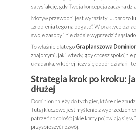
satysfakcję, gdy Twoja koncepcja zaczyna dzia
Motyw przewodni jest wyrazisty i… bardzo lud
„zrobienia tego na bogato”. W praktyce oznacza
swoje zasoby i nie dać się wyprzedzić sąsiad
To właśnie dlatego
Gra planszowa Dominion
znajomymi, jak i wtedy, gdy chcesz spokojni
układanka, w której liczy się dobór działań i
Strategia krok po kroku: 
dłużej
Dominion należy do tych gier, które nie znudziły
Tutaj kluczowe jest myślenie z wyprzedzeniem
patrzeć na całość: jakie karty pojawiają się 
przyspieszyć rozwój.