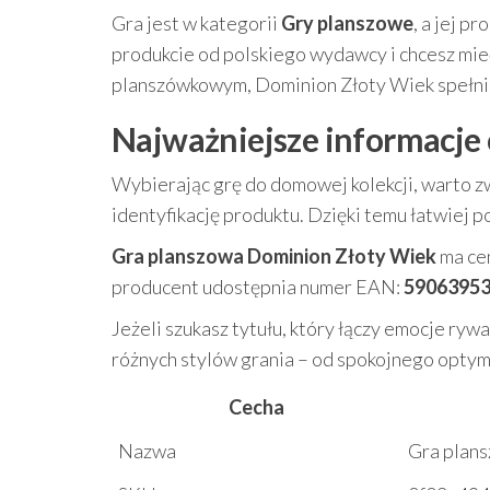
Gra jest w kategorii
Gry planszowe
, a jej p
produkcie od polskiego wydawcy i chcesz mi
planszówkowym, Dominion Złoty Wiek spełnia
Najważniejsze informacje 
Wybierając grę do domowej kolekcji, warto 
identyfikację produktu. Dzięki temu łatwiej p
Gra planszowa Dominion Złoty Wiek
ma ce
producent udostępnia numer EAN:
5906395
Jeżeli szukasz tytułu, który łączy emocje ryw
różnych stylów grania – od spokojnego opty
Cecha
Nazwa
Gra plan