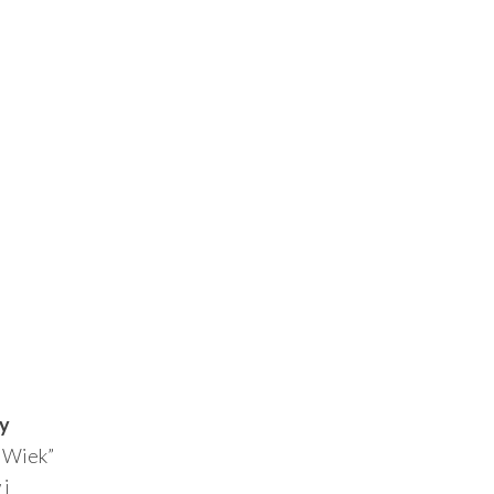
ty
y Wiek”
 i