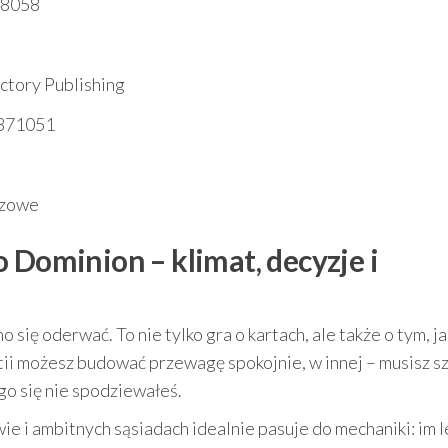
48058
tory Publishing
371051
szowe
 Dominion – klimat, decyzje i
 się oderwać. To nie tylko gra o kartach, ale także o tym, ja
tii możesz budować przewagę spokojnie, w innej – musisz s
go się nie spodziewałeś.
e i ambitnych sąsiadach idealnie pasuje do mechaniki: im l