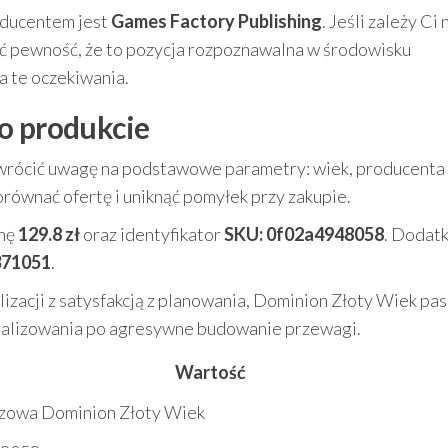
roducentem jest
Games Factory Publishing
. Jeśli zależy Ci 
eć pewność, że to pozycja rozpoznawalna w środowisku
 te oczekiwania.
o produkcie
zwrócić uwagę na podstawowe parametry: wiek, producenta
orównać ofertę i uniknąć pomyłek przy zakupie.
nę
129.8 zł
oraz identyfikator
SKU: 0f02a4948058
. Dodat
371051
.
alizacji z satysfakcją z planowania, Dominion Złoty Wiek pa
malizowania po agresywne budowanie przewagi.
Wartość
szowa Dominion Złoty Wiek