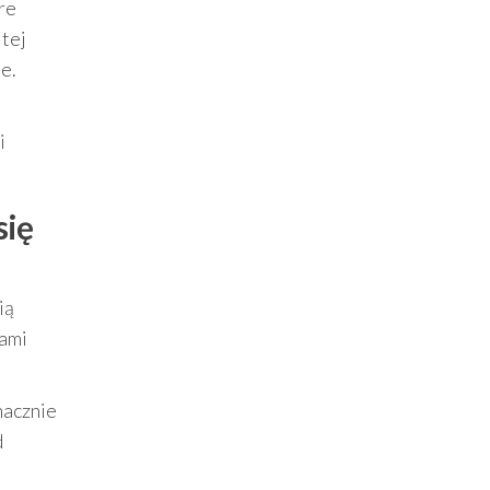
re
 tej
e.
i
się
ią
rami
nacznie
d