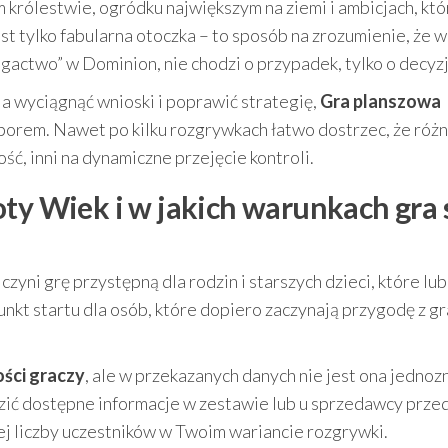
m królestwie, ogródku największym na ziemi i ambicjach, któ
jest tylko fabularna otoczka – to sposób na zrozumienie, że w
ogactwo” w Dominion, nie chodzi o przypadek, tylko o decyzj
ala wyciągnąć wnioski i poprawić strategię,
Gra planszowa
orem. Nawet po kilku rozgrywkach łatwo dostrzec, że różn
ość, inni na dynamiczne przejęcie kontroli.
ty Wiek i w jakich warunkach gra 
o czyni grę przystępną dla rodzin i starszych dzieci, które lub
unkt startu dla osób, które dopiero zaczynają przygodę z g
lości graczy
, ale w przekazanych danych nie jest ona jednoz
zić dostępne informacje w zestawie lub u sprzedawcy prze
j liczby uczestników w Twoim wariancie rozgrywki.