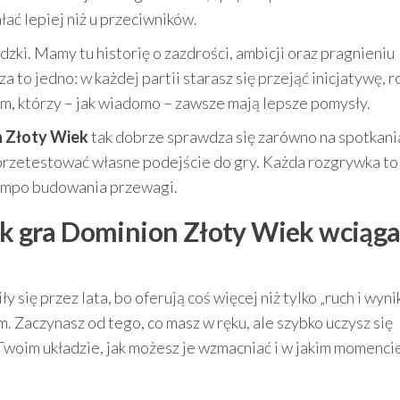
łać lepiej niż u przeciwników.
zki. Mamy tu historię o zazdrości, ambicji oraz pragnieniu
 to jedno: w każdej partii starasz się przejąć inicjatywę, r
om, którzy – jak wiadomo – zawsze mają lepsze pomysły.
 Złoty Wiek
tak dobrze sprawdza się zarówno na spotkani
e przetestować własne podejście do gry. Każda rozgrywka t
 tempo budowania przewagi.
jak gra Dominion Złoty Wiek wciąga
 się przez lata, bo oferują coś więcej niż tylko „ruch i wynik
. Zaczynasz od tego, co masz w ręku, ale szybko uczysz się
w Twoim układzie, jak możesz je wzmacniać i w jakim momenci