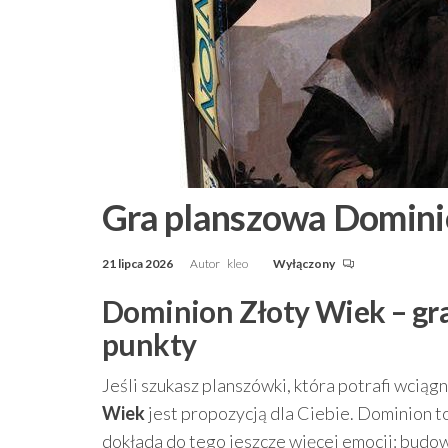
Gra planszowa Domini
21 lipca 2026
Autor
kleo
Wyłączony
Dominion Złoty Wiek – gra
punkty
Jeśli szukasz planszówki, która potrafi wciąg
Wiek
jest propozycją dla Ciebie. Dominion to
dokłada do tego jeszcze więcej emocji: budow