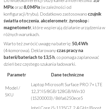
Do wideokonferencji służy kamera internetowa:
5,0
MPix
oraz
8,0 MPix
(w zależności od
konfiguracji/trybu). Dodatkowo zastosowano
czujnik
światła otoczenia
,
akcelerometr
,
żyroskop
i
magnetometr
, które wspierają działanie urządzenia w
różnych warunkach.
Warto też zwrócić uwagę na baterię:
50,4 Wh
(4‑komorowa). Deklarowany
czas pracy na
baterii/bateriach to 13,5 h
, co pomaga zaplanować
dzień bez częstego szukania ładowarki.
Parametr
Dane techniczne
Laptop Microsoft Surface PRO 7+ LTE
Model /
12,3"/i5/8GB/128GB/Win10
SKU
(1S200003) / 86fa6250ece5
Intel Core i5-1135G7, 2.4 GHz (Boost