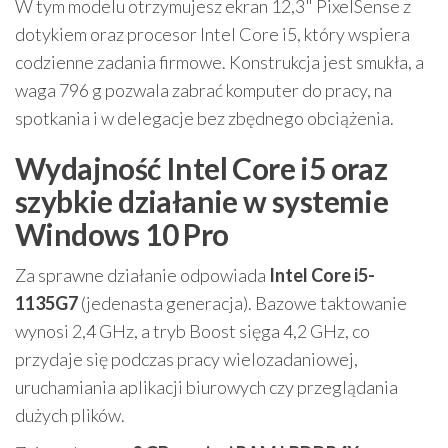
W tym modelu otrzymujesz ekran 12,3" PixelSense z
dotykiem oraz procesor Intel Core i5, który wspiera
codzienne zadania firmowe. Konstrukcja jest smukła, a
waga 796 g pozwala zabrać komputer do pracy, na
spotkania i w delegacje bez zbędnego obciążenia.
Wydajność Intel Core i5 oraz
szybkie działanie w systemie
Windows 10 Pro
Za sprawne działanie odpowiada
Intel Core i5-
1135G7
(jedenasta generacja). Bazowe taktowanie
wynosi 2,4 GHz, a tryb Boost sięga 4,2 GHz, co
przydaje się podczas pracy wielozadaniowej,
uruchamiania aplikacji biurowych czy przeglądania
dużych plików.