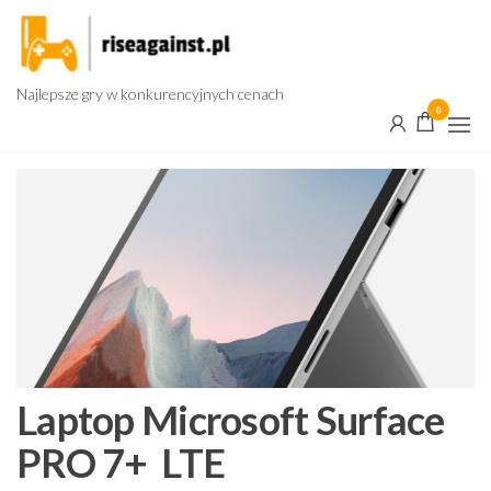
Przejdź
do
treści
Najlepsze gry w konkurencyjnych cenach
0
Laptop Microsoft Surface
PRO 7+ LTE