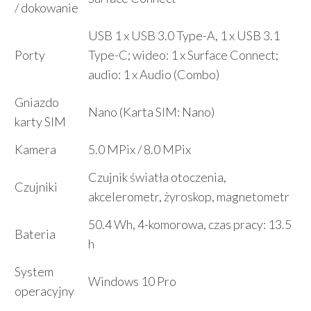
/ dokowanie
USB 1 x USB 3.0 Type-A, 1 x USB 3.1
Porty
Type-C; wideo: 1 x Surface Connect;
audio: 1 x Audio (Combo)
Gniazdo
Nano (Karta SIM: Nano)
karty SIM
Kamera
5.0 MPix / 8.0 MPix
Czujnik światła otoczenia,
Czujniki
akcelerometr, żyroskop, magnetometr
50.4 Wh, 4-komorowa, czas pracy: 13.5
Bateria
h
System
Windows 10 Pro
operacyjny