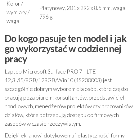
Kolor /
Platynowy, 201 x 292 x 8.5 mm, waga
wymiary /
796 g
waga
Do kogo pasuje ten model i jak
go wykorzystać w codziennej
pracy
Laptop Microsoft Surface PRO 7+ LTE
12,3"/i5/8GB/128GB/Win10 (1S200003) jest
szczególnie dobrym wyborem dla osób, które często
pracują poza biurem: konsultantów, przedstawicieli
handlowych, menedżerów projektów czy pracowników
działów, które potrzebują dostępu do firmowych
zasobów w czasie rzeczywistym.
Dzięki ekranowi dotykowemu i elastyczności formy