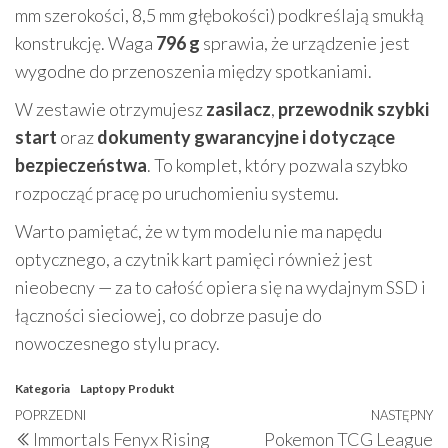
mm szerokości, 8,5 mm głębokości) podkreślają smukłą
konstrukcję. Waga
796 g
sprawia, że urządzenie jest
wygodne do przenoszenia między spotkaniami.
W zestawie otrzymujesz
zasilacz
,
przewodnik szybki
start
oraz
dokumenty gwarancyjne i dotyczące
bezpieczeństwa
. To komplet, który pozwala szybko
rozpocząć pracę po uruchomieniu systemu.
Warto pamiętać, że w tym modelu nie ma napędu
optycznego, a czytnik kart pamięci również jest
nieobecny — za to całość opiera się na wydajnym SSD i
łączności sieciowej, co dobrze pasuje do
nowoczesnego stylu pracy.
Kategoria
Laptopy
Produkt
Nawigacja
Poprzedni
POPRZEDNI
NASTĘPNY
N
Immortals Fenyx Rising
Pokemon TCG League
wpis
w