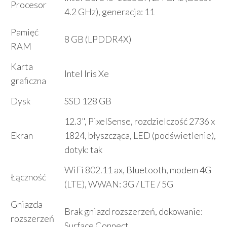
Procesor
4.2 GHz), generacja: 11
Pamięć
8 GB (LPDDR4X)
RAM
Karta
Intel Iris Xe
graficzna
Dysk
SSD 128 GB
12.3", PixelSense, rozdzielczość 2736 x
Ekran
1824, błyszcząca, LED (podświetlenie),
dotyk: tak
WiFi 802.11 ax, Bluetooth, modem 4G
Łączność
(LTE), WWAN: 3G / LTE / 5G
Gniazda
Brak gniazd rozszerzeń, dokowanie:
rozszerzeń
Surface Connect