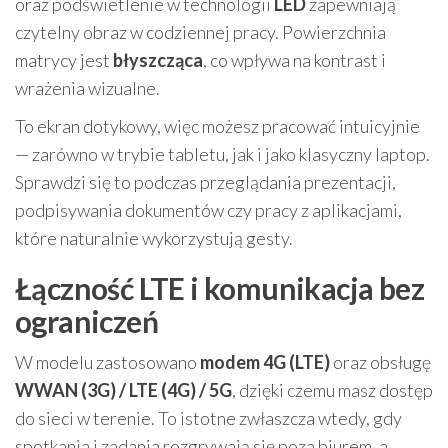
oraz podświetlenie w technologii
LED
zapewniają
czytelny obraz w codziennej pracy. Powierzchnia
matrycy jest
błyszcząca
, co wpływa na kontrast i
wrażenia wizualne.
To ekran dotykowy, więc możesz pracować intuicyjnie
— zarówno w trybie tabletu, jak i jako klasyczny laptop.
Sprawdzi się to podczas przeglądania prezentacji,
podpisywania dokumentów czy pracy z aplikacjami,
które naturalnie wykorzystują gesty.
Łączność LTE i komunikacja bez
ograniczeń
W modelu zastosowano
modem 4G (LTE)
oraz obsługę
WWAN (3G) / LTE (4G) / 5G
, dzięki czemu masz dostęp
do sieci w terenie. To istotne zwłaszcza wtedy, gdy
spotkania i zadania rozgrywają się poza biurem, a