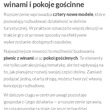
winami i pokoje gościnne
Rozszerzenie wprowadza
cztery nowe modele
, które
pozwalają rozbudować działalność w dolinie
turystycznej. W praktyce oznacza to więcej decyzji w
trakcie gry oraz nowe sposoby na efektywne
wykorzystanie dostępnych zasobów.
Najważniejsze nowości to możliwość budowania
piwnic z winami
oraz
pokoi gościnnych
. Te elementy
nie tylko uatrakcyjniają tematykę, ale też wpływają na
to, jak planujesz rozwój swojej części doliny. Zamiast
podążać jedną, utartą drogą, możesz tworzyć własną
koncepcję rozbudowy.
W dalszym ciągu w centrum uwagi pozostaje
gospodarz i jego działania — a rozszerzenie sprawia,
że rola gospodarza staje się jeszcze bardziej