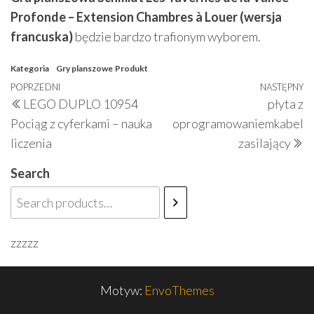
Profonde – Extension Chambres à Louer (wersja
francuska)
będzie bardzo trafionym wyborem.
Kategoria
Gry planszowe
Produkt
Nawigacja
Poprzedni
POPRZEDNI
NASTĘPNY
N
LEGO DUPLO 10954
płyta z
wpisu
wpis
w
Pociąg z cyferkami – nauka
oprogramowaniemkabel
liczenia
zasilający
Search
zzzzz
Motyw:
EnvoThemes