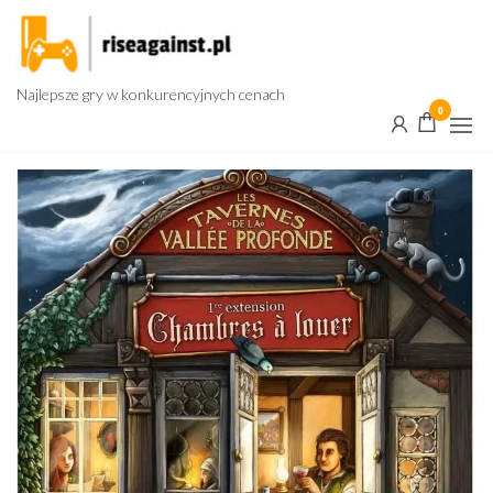
Przejdź
do
treści
Najlepsze gry w konkurencyjnych cenach
0