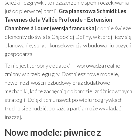
ścieżki rozgrywki, to rozszerzenie spełni oczekiwania
już od pierwszej partii.
Gra planszowa Schmidt Les
Tavernes de la Vallée Profonde – Extension
Chambres à Louer (wersja francuska)
dodaje świeże
elementy do świata Głębokiej Doliny, w której liczy się
planowanie, spryt i konsekwencja w budowaniu pozycji
gospodarza.
To nie jest „drobny dodatek” — wprowadza realne
zmiany w przebiegu gry. Dostajesz nowe modele,
nowe możliwości rozbudowy oraz dodatkowe
mechaniki, które zachęcają do bardziej zróżnicowanych
strategii. Dzięki temu nawet po wielu rozgrywkach
trudno się znudzić, bo każda partia może wyglądać
inaczej.
Nowe modele: piwnice z