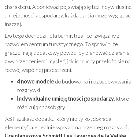
charakteru. A ponieważ pojawiają się też indywidualne
umiejętności gospodarzy, każda partia może wyglądać
inaczej.
Do tego dochodzi rola burmistrza i cel związany z
rozwojem centrum turystycznego. To sprawia, że
gracze mają dodatkowy powód, by planować działania
z wyprzedzeniem i myśleć, jak ich ruchy przełożą się na
rozwój wspólnej przestrzeni.
4 nowe modele
do budowania i rozbudowywania
rozgrywki
Indywidualne umiejętności gospodarzy
, które
różnicują sposób gry
Jeśli szukasz dodatku, który nie tylko „dokłada
elementy”, ale realnie wpływa na przebieg rozgrywki,
Gra planszowa Schmidt Les Tavernes de la Vallée