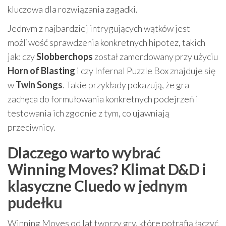
kluczowa dla rozwiązania zagadki.
Jednym z najbardziej intrygujących wątków jest
możliwość sprawdzenia konkretnych hipotez, takich
jak: czy
Slobberchops
został zamordowany przy użyciu
Horn of Blasting
i czy Infernal Puzzle Box znajduje się
w
Twin Songs
. Takie przykłady pokazują, że gra
zachęca do formułowania konkretnych podejrzeń i
testowania ich zgodnie z tym, co ujawniają
przeciwnicy.
Dlaczego warto wybrać
Winning Moves? Klimat D&D i
klasyczne Cluedo w jednym
pudełku
Winning Moves od lat tworzy gry, które potrafią łączyć