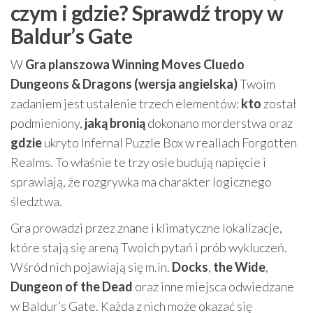
czym i gdzie? Sprawdź tropy w
Baldur’s Gate
W
Gra planszowa Winning Moves Cluedo
Dungeons & Dragons (wersja angielska)
Twoim
zadaniem jest ustalenie trzech elementów:
kto
został
podmieniony,
jaką bronią
dokonano morderstwa oraz
gdzie
ukryto Infernal Puzzle Box w realiach Forgotten
Realms. To właśnie te trzy osie budują napięcie i
sprawiają, że rozgrywka ma charakter logicznego
śledztwa.
Gra prowadzi przez znane i klimatyczne lokalizacje,
które stają się areną Twoich pytań i prób wykluczeń.
Wśród nich pojawiają się m.in.
Docks
,
the Wide
,
Dungeon of the Dead
oraz inne miejsca odwiedzane
w Baldur’s Gate. Każda z nich może okazać się