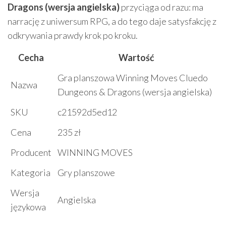
Dragons (wersja angielska)
przyciąga od razu: ma
narrację z uniwersum RPG, a do tego daje satysfakcję z
odkrywania prawdy krok po kroku.
Cecha
Wartość
Gra planszowa Winning Moves Cluedo
Nazwa
Dungeons & Dragons (wersja angielska)
SKU
c21592d5ed12
Cena
235 zł
Producent
WINNING MOVES
Kategoria
Gry planszowe
Wersja
Angielska
językowa