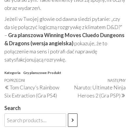
obraz wydarzeń.
Jeżeli w Twojej głowie od dawna siedzi pytanie: „czy
da się połączyć logiczną rozgrywkę z klimatem D&D?”
–
Gra planszowa Winning Moves Cluedo Dungeons
& Dragons (wersja angielska)
pokazuje, że to
połączenie ma sens i potrafi dać naprawdę
satysfakcjonującą rozrywkę.
Kategoria
Gry planszowe
Produkt
Nawigacja
Poprzedni
POPRZEDNI
NASTĘPNY
N
Tom Clancy’s Rainbow
Naruto: Ultimate Ninja
wpisu
wpis
w
Six Extraction (Gra PS4)
Heroes 2 (Gra PSP)
Search