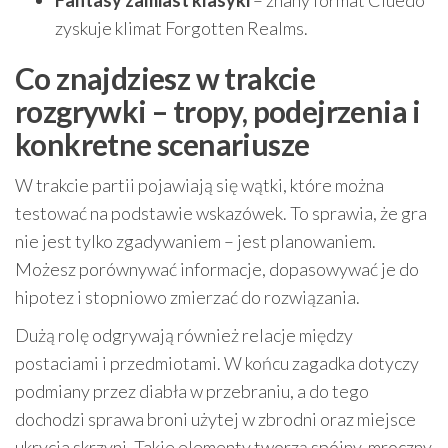
Fantasy zamiast klasyki
– znany format Cluedo
zyskuje klimat Forgotten Realms.
Co znajdziesz w trakcie
rozgrywki – tropy, podejrzenia i
konkretne scenariusze
W trakcie partii pojawiają się wątki, które można
testować na podstawie wskazówek. To sprawia, że gra
nie jest tylko zgadywaniem – jest planowaniem.
Możesz porównywać informacje, dopasowywać je do
hipotez i stopniowo zmierzać do rozwiązania.
Dużą rolę odgrywają również relacje między
postaciami i przedmiotami. W końcu zagadka dotyczy
podmiany przez diabła w przebraniu, a do tego
dochodzi sprawa broni użytej w zbrodni oraz miejsce
ukrycia skrzyni. Takie elementy tworzą spójny, mroczny