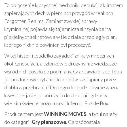
To połączenie klasycznej mechaniki dedukcji z klimatem
zapierających dech w piersiach przygód w realiach
Forgotten Realms. Zamiast zwykłej sprawy
kryminalnej pojawia się tajemnicza skrzynia pełna
piekielnych sekretów, a w tle działa przebiegły plan,
którego nikt nie powinien był przeoczyć.
W tej historii „pudełko zagadek” znika w mrocznych
okolicznościach, a członkowie drużyny nie wiedzą, że
wśród nich doszło do podmiany. Gra stawia przed Tobą
jedno kluczowe pytanie: kto został zastąpiony przez
diabła w przebraniu? Do tego dochodzi równie ważna
kwestia – jakiej broni użyto do zbrodni i gdzie w
wielkim świecie można ukryć Infernal Puzzle Box.
Producentem jest
WINNING MOVES
, a tytuł należy
do kategorii
Gry planszowe
. Całość została