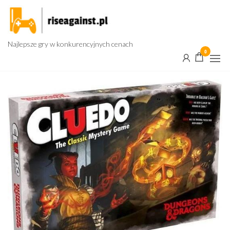
Przejdź
do
treści
Najlepsze gry w konkurencyjnych cenach
0