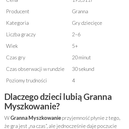
Producent
Granna
Kategoria
Gry dziecięce
Liczba graczy
2–6
Wiek
5+
Czas gry
20 minut
Czas obserwacji w rundzie
30 sekund
Poziomy trudności
4
Dlaczego dzieci lubią Granna
Myszkowanie?
W
Granna Myszkowanie
przyjemność płynie z tego,
że gra jest „na czas”, ale jednocześnie daje poczucie