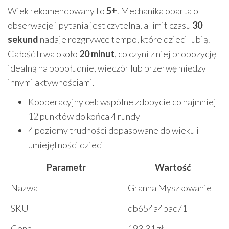
Wiek rekomendowany to
5+
. Mechanika oparta o
obserwację i pytania jest czytelna, a limit czasu
30
sekund
nadaje rozgrywce tempo, które dzieci lubią.
Całość trwa około
20 minut
, co czyni z niej propozycję
idealną na popołudnie, wieczór lub przerwę między
innymi aktywnościami.
Kooperacyjny cel: wspólne zdobycie co najmniej
12 punktów do końca 4 rundy
4 poziomy trudności dopasowane do wieku i
umiejętności dzieci
Parametr
Wartość
Nazwa
Granna Myszkowanie
SKU
db654a4bac71
Cena
193,31 zł