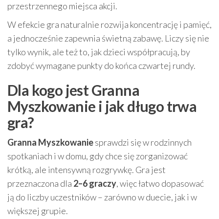
przestrzennego miejsca akcji.
W efekcie gra naturalnie rozwija koncentrację i pamięć,
a jednocześnie zapewnia świetną zabawę. Liczy się nie
tylko wynik, ale też to, jak dzieci współpracują, by
zdobyć wymagane punkty do końca czwartej rundy.
Dla kogo jest Granna
Myszkowanie i jak długo trwa
gra?
Granna Myszkowanie
sprawdzi się w rodzinnych
spotkaniach i w domu, gdy chce się zorganizować
krótką, ale intensywną rozgrywkę. Gra jest
przeznaczona dla
2–6 graczy
, więc łatwo dopasować
ją do liczby uczestników – zarówno w duecie, jak i w
większej grupie.