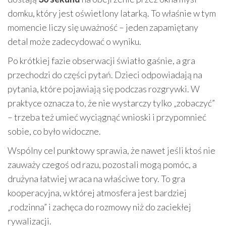
domku, który jest oświetlony latarką. To właśnie w tym
momencie liczy się uważność – jeden zapamiętany
detal może zadecydować o wyniku.
Po krótkiej fazie obserwacji światło gaśnie, a gra
przechodzi do części pytań. Dzieci odpowiadają na
pytania, które pojawiają się podczas rozgrywki. W
praktyce oznacza to, że nie wystarczy tylko „zobaczyć”
– trzeba też umieć wyciągnąć wnioski i przypomnieć
sobie, co było widoczne.
Wspólny cel punktowy sprawia, że nawet jeśli ktoś nie
zauważy czegoś od razu, pozostali mogą pomóc, a
drużyna łatwiej wraca na właściwe tory. To gra
kooperacyjna, w której atmosfera jest bardziej
„rodzinna” i zachęca do rozmowy niż do zaciekłej
rywalizacji.