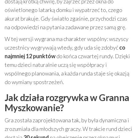
dostają krótką chwilę, by zajrzeć przez okna do
oświetlonego latarką domku i wypatrzeć to, czego
akurat brakuje. Gdy światło zgaśnie, przychodzi czas
na odpowiedzi na pytania zadawane przez samą grę.
W tej wersji wygrana ma charakter wspólny: wszyscy
uczestnicy wygrywają wtedy, gdy uda się zdobyć
co
najmniej 12 punktów
do końca czwartej rundy. Dzięki
temu dzieci naturalnie uczą się współpracy i
wspólnego planowania, a każda runda staje się okazją
do wymiany spostrzeżeń.
Jak działa rozgrywka w Granna
Myszkowanie?
Gra została zaprojektowana tak, by była dynamiczna i
zrozumiała dla młodszych graczy. W trakcie rund dzieci
dostają
30 sekund
na obejrzenie przez okna mysi