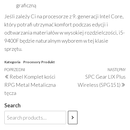
graficzną
Jeśli zależy Ci na procesorze z 9. generacji Intel Core,
który potrafi utrzymać komfort podczas edycji i
odtwarzania materiałów w wysokiej rozdzielczości, i5-
9400F będzie naturalnym wyborem w tej klasie
sprzętu.
Kategoria
Procesory
Produkt
Nawigacja
Poprzedni
POPRZEDNI
NASTĘPNY
N
Rebel Komplet kości
SPC Gear LIX Plus
wpisu
wpis
w
RPG Metal Metaliczna
Wireless (SPG151)
tęcza
Search