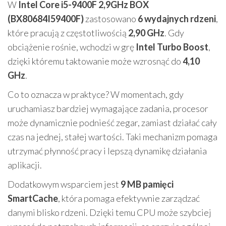
W
Intel Core i5-9400F 2,9GHz BOX
(BX80684I59400F)
zastosowano
6 wydajnych rdzeni
,
które pracują z częstotliwością
2,90 GHz
. Gdy
obciążenie rośnie, wchodzi w grę
Intel Turbo Boost
,
dzięki któremu taktowanie może wzrosnąć do
4,10
GHz
.
Co to oznacza w praktyce? W momentach, gdy
uruchamiasz bardziej wymagające zadania, procesor
może dynamicznie podnieść zegar, zamiast działać cały
czas na jednej, stałej wartości. Taki mechanizm pomaga
utrzymać płynność pracy i lepszą dynamikę działania
aplikacji.
Dodatkowym wsparciem jest
9 MB pamięci
SmartCache
, która pomaga efektywnie zarządzać
danymi blisko rdzeni. Dzięki temu CPU może szybciej