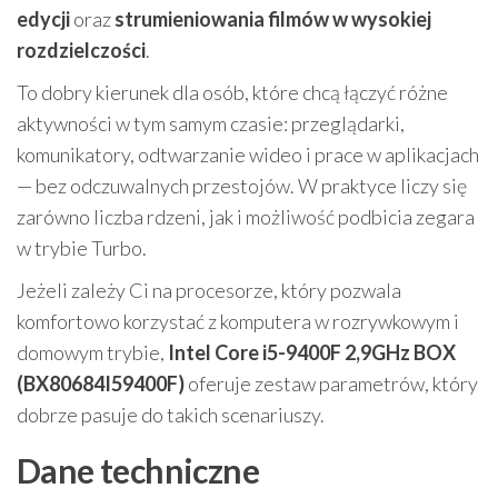
edycji
oraz
strumieniowania filmów w wysokiej
rozdzielczości
.
To dobry kierunek dla osób, które chcą łączyć różne
aktywności w tym samym czasie: przeglądarki,
komunikatory, odtwarzanie wideo i prace w aplikacjach
— bez odczuwalnych przestojów. W praktyce liczy się
zarówno liczba rdzeni, jak i możliwość podbicia zegara
w trybie Turbo.
Jeżeli zależy Ci na procesorze, który pozwala
komfortowo korzystać z komputera w rozrywkowym i
domowym trybie,
Intel Core i5-9400F 2,9GHz BOX
(BX80684I59400F)
oferuje zestaw parametrów, który
dobrze pasuje do takich scenariuszy.
Dane techniczne