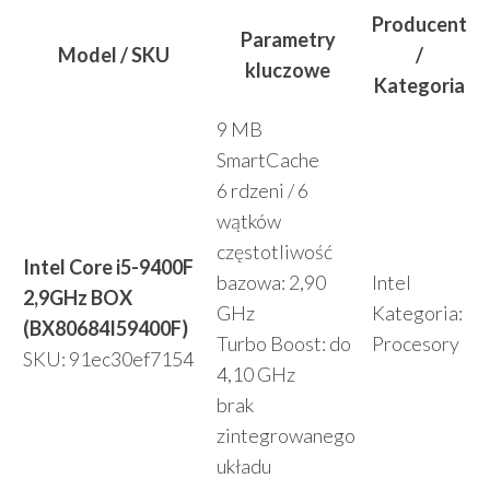
Producent
Parametry
Model / SKU
/
kluczowe
Kategoria
9 MB
SmartCache
6 rdzeni / 6
wątków
częstotliwość
Intel Core i5-9400F
bazowa: 2,90
Intel
2,9GHz BOX
GHz
Kategoria:
(BX80684I59400F)
Turbo Boost: do
Procesory
SKU: 91ec30ef7154
4,10 GHz
brak
zintegrowanego
układu