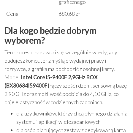
graficznego
Cena
680.68 zł
Dla kogo będzie dobrym
wyborem?
Ten procesor sprawdzi się szczególnie wtedy, gdy
budujesz komputer z myślą o wydajnej pracy i
rozrywce, a grafika ma pochodzić z osobnej karty.
Model
Intel Core i5-9400F 2,9GHz BOX
(BX80684I59400F)
łączy sześć rdzeni, sensowną bazę
2,90 GHz oraz możliwość podbicia do 4,10 GHz, co
daje elastyczność w codziennych zadaniach.
dla użytkowników, którzy chcą płynnego działania
systemu i aplikacji wielozadaniowych
dla osób planujących zestaw z dedykowaną kartą