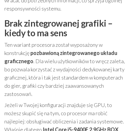
wracać do potrzebnych informacji, co sprzyja ogólnej
responsywności systemu.
Brak zintegrowanej grafiki –
kiedy to ma sens
Ten wariant procesora został wyposażony w
konstrukcję
pozbawioną zintegrowanego układu
graficznego
. Dla wielu użytkowników to wręcz zaleta,
bo pozwala korzystać z wydajności dedykowanej karty
graficznej, która i tak jest standardem w komputerach
do gier, grafiki czy bardziej zaawansowanych
zastosowań.
Jeżeli w Twojej konfiguracji znajduje się GPU, to
możesz skupić się na tym, co procesor ma robić
najlepiej: obsługiwać obliczenia i zadania systemowe.
Właśnie dlatego
Intel Core i5-9400F 2,9GHz BOX