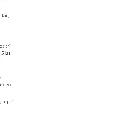
dzić,
 serii
5 lat
.
j
y
ennego
 „mapę”