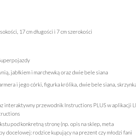
sokości, 17 cm długości i 7 cm szerokości
Superpojazdy
ynią, jabłkiem i marchewką oraz dwie bele siana
armera i jego córki, figurka królika, dwie bele siana, skrzynk
az interaktywny przewodnik Instructions PLUS w aplikacji
tructions
stu pod konkretną stronę (np. opis na sklep, meta
py docelowej: rodzice kupujący na prezent czy młodzi fani