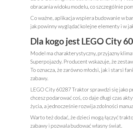
obracania widoku modelu, co szczególnie po
Co ważne, aplikacja wspiera budowanie w bar
jak powinny wyglądać kolejne elementy i w jaki
Dla kogo jest LEGO City 60
Model ma charakterystyczny, przyjazny klimat
Superpojazdy. Producent wskazuje, że zesta
To oznacza, że zarówno młodsi, jak i starsi f
zabawy.
LEGO City 60287 Traktor sprawdzi się jako p
chcesz podarować coś, co daje długi czas ak
życia, a jednocześnie rozwija zdolności manua
Warto też dodać, że dzieci mogą łączyć trakt
zabawy i pozwala budować własny świat.