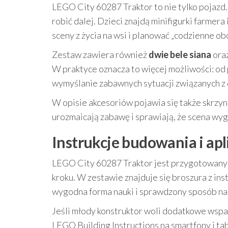
LEGO City 60287 Traktor to nie tylko pojazd.
robić dalej. Dzieci znajdą minifigurki farmera
sceny z życia na wsi i planować „codzienne ob
Zestaw zawiera również
dwie bele siana
oraz
W praktyce oznacza to więcej możliwości: od
wymyślanie zabawnych sytuacji związanych z 
W opisie akcesoriów pojawia się także skrzyn
urozmaicają zabawę i sprawiają, że scena wyg
Instrukcje budowania i apl
LEGO City 60287 Traktor jest przygotowany 
kroku. W zestawie znajduje się broszura z ins
wygodna forma nauki i sprawdzony sposób na 
Jeśli młody konstruktor woli dodatkowe wspa
LEGO Building Instructions na smartfony i ta