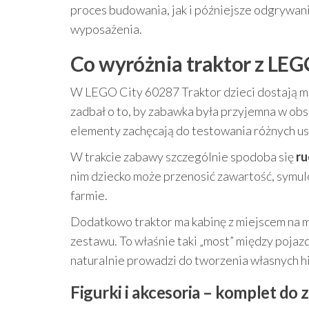
proces budowania, jak i późniejsze odgrywani
wyposażenia.
Co wyróżnia traktor z LEG
W LEGO City 60287 Traktor dzieci dostają mo
zadbał o to, by zabawka była przyjemna w obs
elementy zachęcają do testowania różnych ust
W trakcie zabawy szczególnie spodoba się
ru
nim dziecko może przenosić zawartość, symulo
farmie.
Dodatkowo traktor ma kabinę z miejscem na m
zestawu. To właśnie taki „most” między pojaz
naturalnie prowadzi do tworzenia własnych hi
Figurki i akcesoria – komplet d