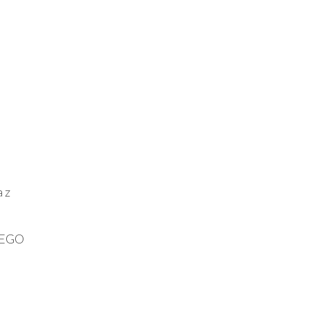
a z
 LEGO