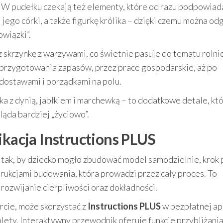
 W pudełku czekają też elementy, które od razu podpowiada
 i jego córki, a także figurkę królika – dzięki czemu można o
owiązki”.
 skrzynkę z warzywami, co świetnie pasuje do tematu rolni
 przygotowania zapasów, przez prace gospodarskie, aż po
dostawami i porządkami na polu.
ka z dynią, jabłkiem i marchewką – to dodatkowe detale, kt
ląda bardziej „życiowo”.
ikacja Instructions PLUS
tak, by dziecko mogło zbudować model samodzielnie, krok 
trukcjami budowania, która prowadzi przez cały proces. To
rozwijanie cierpliwości oraz dokładności.
rcie, może skorzystać z
Instructions PLUS
w bezpłatnej apl
blety. Interaktywny przewodnik oferuje funkcje przybliżania