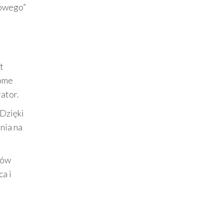
mowego”
t
home
ator.
 Dzięki
nia na
rów
a i