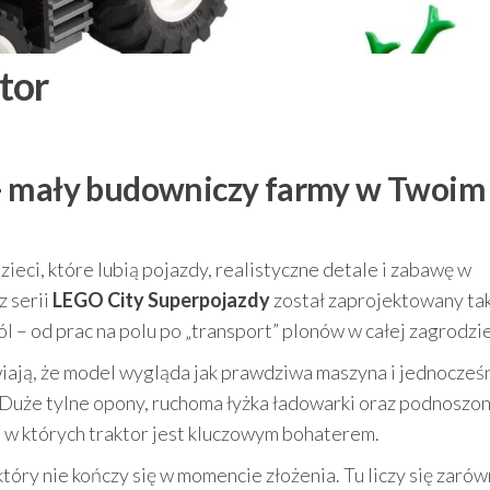
tor
– mały budowniczy farmy w Twoim
ieci, które lubią pojazdy, realistyczne detale i zabawę w
z serii
LEGO City Superpojazdy
został zaprojektowany tak
 – od prac na polu po „transport” plonów w całej zagrodzie
iają, że model wygląda jak prawdziwa maszyna i jednocześ
Duże tylne opony, ruchoma łyżka ładowarki oraz podnoszo
, w których traktor jest kluczowym bohaterem.
tóry nie kończy się w momencie złożenia. Tu liczy się zaró