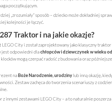
maga początkującym.
dziej „zrozumiały” sposób – dziecko może dokładniej spraw
ej kolejności je łączyć.
287 Traktor i na jakie okazje?
 LEGO City i został zaprojektowany jako klasyczny traktor z
w jest odpowiedni dla
chłopców i dziewczynek w wieku od 
ani klocków mogą czerpać radość z budowania oraz późniejsze
rezent na
Boże Narodzenie, urodziny
lub inną okazję, kied
tywności. Zestaw zachęca do tworzenia scenariuszy z codzi
lne.
or z innymi zestawami LEGO City – a to naturalnie poszerza