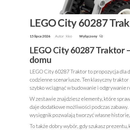
LEGO City 60287 Trak
15 lipca 2026
Autor
kleo
Wyłączony
LEGO City 60287 Traktor 
domu
LEGO City 60287 Traktor to propozycja dla dz
codzienne scenariusze. Ten klasyczny traktor 
szybko wciągnąć w budowanie i odgrywanie ról
W zestawie znajdziesz elementy, które spraw
daje dodatkowe możliwości podczas zabawy. 
wysięgnik pozwalają tworzyć własne historie
To także dobry wybór, gdy szukasz prezentu, k