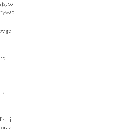
ją, co
dgrywać
czego.
óre
po
ikacji
 oraz