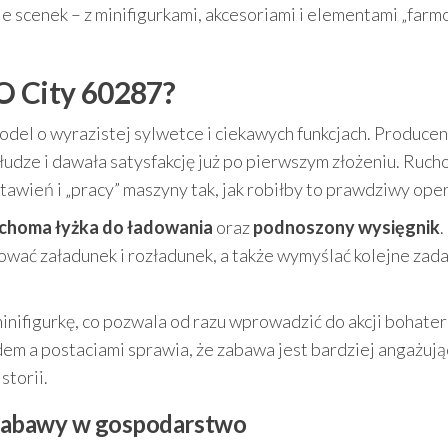
e scenek – z minifigurkami, akcesoriami i elementami „far
O City 60287?
del o wyrazistej sylwetce i ciekawych funkcjach. Producen
łudze i dawała satysfakcję już po pierwszym złożeniu. Ruc
awień i „pracy” maszyny tak, jak robiłby to prawdziwy oper
choma łyżka do ładowania
oraz
podnoszony wysięgnik
.
wać załadunek i rozładunek, a także wymyślać kolejne zada
inifigurkę, co pozwala od razu wprowadzić do akcji bohate
dem a postaciami sprawia, że zabawa jest bardziej angażując
storii.
o zabawy w gospodarstwo