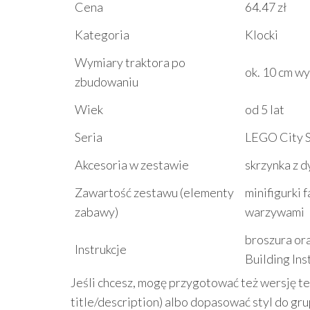
Cena
64.47 zł
Kategoria
Klocki
Wymiary traktora po
ok. 10 cm wy
zbudowaniu
Wiek
od 5 lat
Seria
LEGO City 
Akcesoria w zestawie
skrzynka z d
Zawartość zestawu (elementy
minifigurki f
zabawy)
warzywami
broszura or
Instrukcje
Building Ins
Jeśli chcesz, mogę przygotować też wersję tek
title/description) albo dopasować styl do gru