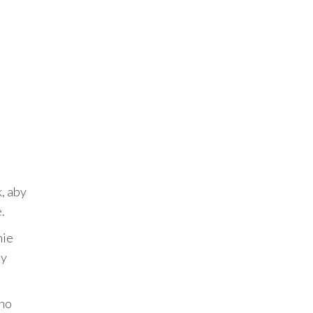
, aby
.
nie
ny
wno