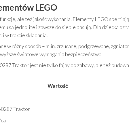
elementów LEGO
i funkcje, ale też jakość wykonania. Elementy LEGO spełniaj
mu są jednolite i zawsze do siebie pasują. Dla dziecka ozn
i w trakcie składania.
ne w różny sposób – m.in. zrzucane, podgrzewane, zgniatan
najwyższe światowe wymagania bezpieczeństwa.
287 Traktor jest nie tylko fajny do zabawy, ale też budowa
Wartość
60287 Traktor
7ca