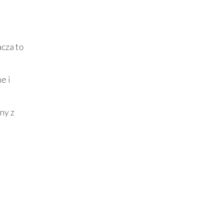
ą
acza to
e i
ny z