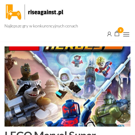
Przejdź
do
treści
Najlepsze gry w konkurencyjnych cenach
0