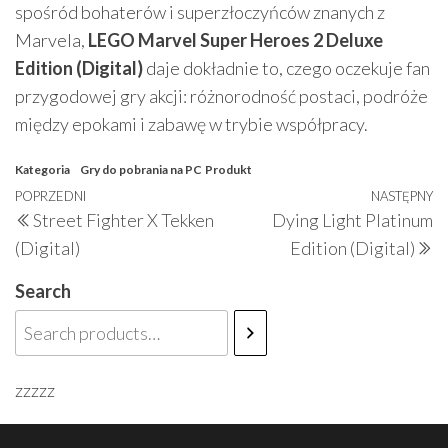
spośród bohaterów i superzłoczyńców znanych z
Marvela,
LEGO Marvel Super Heroes 2 Deluxe
Edition (Digital)
daje dokładnie to, czego oczekuje fan
przygodowej gry akcji: różnorodność postaci, podróże
między epokami i zabawę w trybie współpracy.
Kategoria
Gry do pobrania na PC
Produkt
Nawigacja
Poprzedni
POPRZEDNI
NASTĘPNY
N
Street Fighter X Tekken
Dying Light Platinum
wpisu
wpis
w
(Digital)
Edition (Digital)
Search
zzzzz