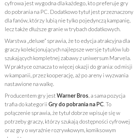
cyfrowa jest wygodna dla każdego, kto preferuje gry
do pobrania na PC. Dodatkowo tytuł jest przeznaczony
dla fanów, którzy lubią nie tylko pojedynczą kampanię,
lecz także dłuższe granie w trybach dodatkowych.
Warstwa „deluxe” sprawia, że to edycja atrakcyjna dla
graczy kolekcjonujących najlepsze wersje tytułów lub
szukających kompletnej zabawy z uniwersum Marvela.
W praktyce oznacza to więcej okazji do grania: od misji
w kampanii, przez kooperację, aż po areny i wyzwania
nastawione na walkę.
Producentem gry jest
Warner Bros
, a sama pozycja
trafia do kategorii
Gry do pobrania na PC
. To
połączenie sprawia, że tytuł dobrze wpisuje się w
potrzeby graczy, którzy szukają dostępności cyfrowej
oraz gry o wyraźnie rozrywkowym, komiksowym