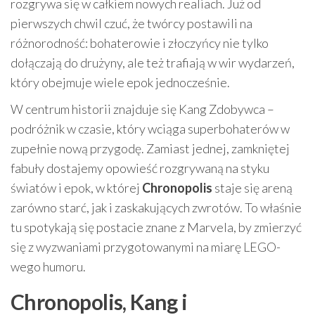
rozgrywa się w całkiem nowych realiach. Już od
pierwszych chwil czuć, że twórcy postawili na
różnorodność: bohaterowie i złoczyńcy nie tylko
dołączają do drużyny, ale też trafiają w wir wydarzeń,
który obejmuje wiele epok jednocześnie.
W centrum historii znajduje się Kang Zdobywca –
podróżnik w czasie, który wciąga superbohaterów w
zupełnie nową przygodę. Zamiast jednej, zamkniętej
fabuły dostajemy opowieść rozgrywaną na styku
światów i epok, w której
Chronopolis
staje się areną
zarówno starć, jak i zaskakujących zwrotów. To właśnie
tu spotykają się postacie znane z Marvela, by zmierzyć
się z wyzwaniami przygotowanymi na miarę LEGO-
wego humoru.
Chronopolis, Kang i