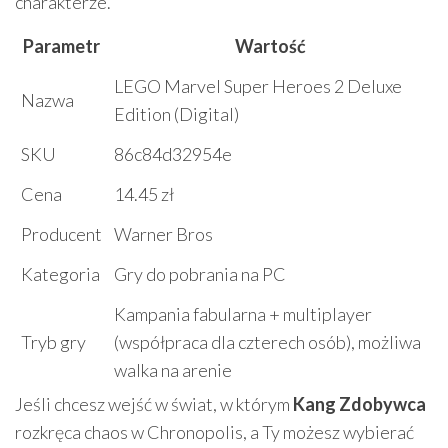
charakterze.
Parametr
Wartość
LEGO Marvel Super Heroes 2 Deluxe
Nazwa
Edition (Digital)
SKU
86c84d32954e
Cena
14.45 zł
Producent
Warner Bros
Kategoria
Gry do pobrania na PC
Kampania fabularna + multiplayer
Tryb gry
(współpraca dla czterech osób), możliwa
walka na arenie
Jeśli chcesz wejść w świat, w którym
Kang Zdobywca
rozkręca chaos w Chronopolis, a Ty możesz wybierać