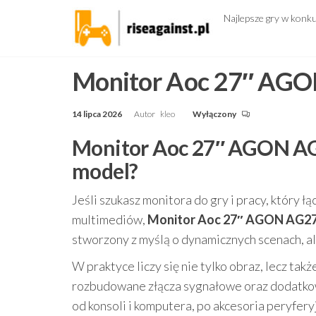
Przejdź
Najlepsze gry w konk
do
treści
Monitor Aoc 27″ A
14 lipca 2026
Autor
kleo
Wyłączony
Monitor Aoc 27″ AGON A
model?
Jeśli szukasz monitora do gry i pracy, który
multimediów,
Monitor Aoc 27″ AGON AG
stworzony z myślą o dynamicznych scenach, a
W praktyce liczy się nie tylko obraz, lecz tak
rozbudowane złącza sygnałowe oraz dodatkow
od konsoli i komputera, po akcesoria peryfery