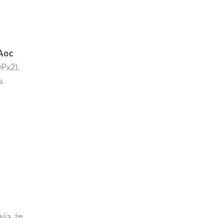
Aoc
Px2).
u.
wia, że