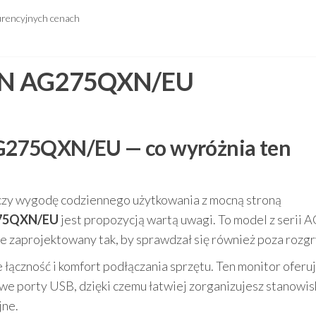
urencyjnych cenach
GON AG275QXN/EU
G275QXN/EU — co wyróżnia ten
 łączy wygodę codziennego użytkowania z mocną stroną
275QXN/EU
jest propozycją wartą uwagi. To model z serii
le zaprojektowany tak, by sprawdzał się również poza rozg
że łączność i komfort podłączania sprzętu. Ten monitor oferu
e porty USB, dzięki czemu łatwiej zorganizujesz stanowis
jne.