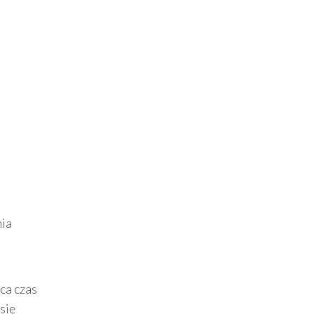
nia
ca czas
się