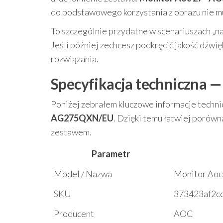
do podstawowego korzystania z obrazu nie m
To szczególnie przydatne w scenariuszach „na 
Jeśli później zechcesz podkręcić jakość dźw
rozwiązania.
Specyfikacja techniczna —
Poniżej zebrałem kluczowe informacje techni
AG275QXN/EU
. Dzięki temu łatwiej porówn
zestawem.
Parametr
Model / Nazwa
Monitor Ao
SKU
373423af2c
Producent
AOC