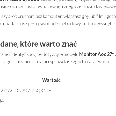
usisz od razu instalować zewnętrznego zestawu dźwiękow
szybko”: uruchamiasz komputer, włączasz grę lub film i got
ięku, nadal masz pełną swobodę rozbudowy audio o zewnętr
 dane, które warto znać
czne i identyfikacyjne dotyczące modelu
Monitor Aoc 27
asz go z innymi ekranami i sprawdzisz zgodność z Twoim
Wartość
c 27″ AGON AG275QXN/EU
d4