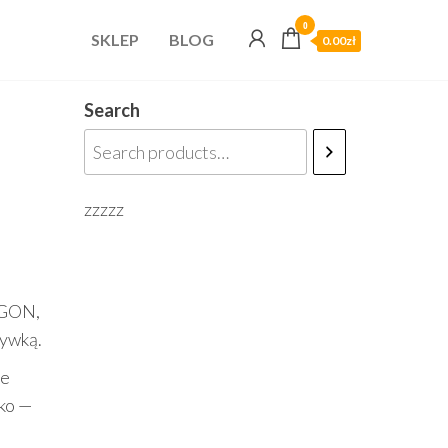
0
SKLEP
BLOG
0.00zł
Search
zzzzz
 AGON,
rywką.
je
ko —