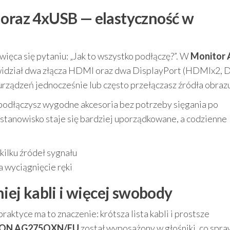
 oraz 4xUSB — elastyczność w
więca się pytaniu: „Jak to wszystko podłączę?”. W
Monitor 
idział dwa złącza HDMI oraz dwa DisplayPort (HDMIx2, D
 urządzeń jednocześnie lub często przełączasz źródła obraz
 podłączysz wygodne akcesoria bez potrzeby sięgania po
stanowisko staje się bardziej uporządkowane, a codzienne
ilku źródeł sygnału
 wyciągnięcie ręki
ej kabli i więcej swobody
aktyce ma to znaczenie: krótsza lista kabli i prostsze
AGON AG275QXN/EU
został wyposażony w głośniki, co spra