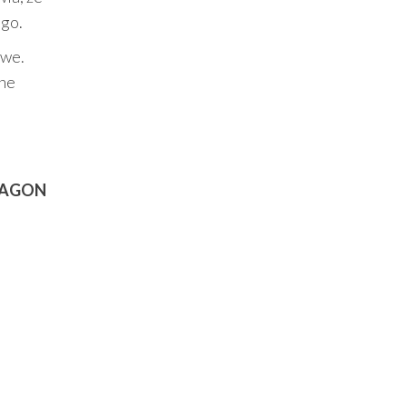
ego.
owe.
zne
″ AGON