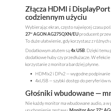
Złącza HDMI i DisplayPort
codziennym użyciu
Wybierając ekran, często najwięcej czasu poś
27″ AGON AG275QXN/EU
producent przew
To duże ułatwienie, gdy korzystasz z różnych
Dodatkowym atutem są
4x USB
. Dzięki temu
dodatkowe huby czy przedłużacze. W efekcie 
korzystanie z monitora bardziej płynne.
HDMIx2 i DPx2 — wygodne podpinanie k
4xUSB — szybki dostęp do peryferiów na
Głośniki wbudowane — mni
Nie każdy monitor ma wbudowane audio, a w pr
uruchomienie zestawu.
Monitor Aoc 27″ 