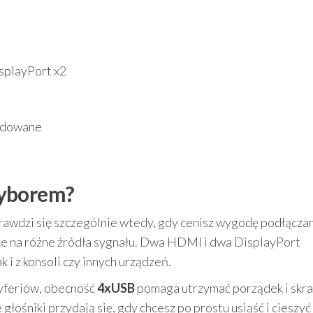
splayPort x2
udowane
wyborem?
rawdzi się szczególnie wtedy, gdy cenisz wygodę podłącza
sce na różne źródła sygnału. Dwa HDMI i dwa DisplayPort
 i z konsoli czy innych urządzeń.
eryferiów, obecność
4xUSB
pomaga utrzymać porządek i skra
ośniki przydają się, gdy chcesz po prostu usiąść i cieszyć 