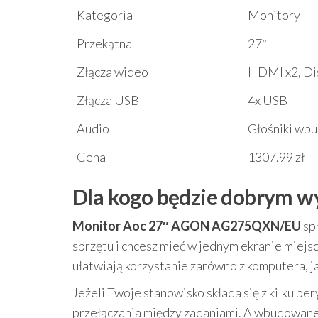
Kategoria
Monitory
Przekątna
27″
Złącza wideo
HDMI x2, Di
Złącza USB
4x USB
Audio
Głośniki wb
Cena
1307.99 zł
Dla kogo będzie dobrym 
Monitor Aoc 27″ AGON AG275QXN/EU
sp
sprzętu i chcesz mieć w jednym ekranie miej
ułatwiają korzystanie zarówno z komputera, jak
Jeżeli Twoje stanowisko składa się z kilku p
przełączania między zadaniami. A wbudowane gł