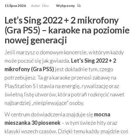
11 lipca 2026
Autor
kleo
Wyłączony
Let’s Sing 2022 + 2 mikrofony
(Gra PS5) – karaoke na poziomie
nowej generacji
Jeśli marzysz o domowym koncercie, w którym każdy
może poczuć się jak gwiazda,
Let’s Sing 2022 + 2
mikrofony (Gra PS5)
jest dokładnie tym, czego
potrzebujesz. Ta gra karaoke przenosi zabawę na
PlayStation 5 i stawia na energię, rywalizację oraz
świetną listę utworów, która potrafi rozkręcić nawet
najbardziej „nieśpiewające” osoby.
W centrum doświadczenia znajduje się
mocna
mieszanka 30 piosenek
– w tym świeże hity oraz
klasyki wszech czasów. Dzięki temu każdy znajdzie coś