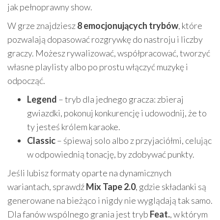
jak pełnoprawny show.
W grze znajdziesz
8 emocjonujących trybów
, które
pozwalają dopasować rozgrywkę do nastroju i liczby
graczy. Możesz rywalizować, współpracować, tworzyć
własne playlisty albo po prostu włączyć muzykę i
odpocząć.
Legend
– tryb dla jednego gracza: zbieraj
gwiazdki, pokonuj konkurencję i udowodnij, że to
ty jesteś królem karaoke.
Classic
– śpiewaj solo albo z przyjaciółmi, celując
w odpowiednią tonację, by zdobywać punkty.
Jeśli lubisz formaty oparte na dynamicznych
wariantach, sprawdź
Mix Tape 2.0
, gdzie składanki są
generowane na bieżąco i nigdy nie wyglądają tak samo.
Dla fanów wspólnego grania jest tryb
Feat.
, w którym