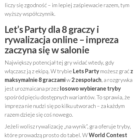
liczy się zgodność – im lepiej zaśpiewacie razem, tym
wyższy współczynnik.
Let’s Party dla 8 graczy i
rywalizacja online – impreza
zaczyna się w salonie
Największy potencjał tej gry widać wtedy, gdy
włączasz ją z ekipą. W trybie
Lets Party
możesz grać
z
maksymalnie 8 graczami
w
2 zespołach
, a rozgrywka
jest urozmaicana przez
losowo wybierane tryby
spośród pięciu dostępnych wariantów. To sprawia, że
impreza nie nudzi się po kilku utworach – za każdym
razem dzieje się coś nowego.
Jeżeli wolisz rywalizację „na wynik”, gra oferuje tryby,
które prowadzą prosto do tabel. W
World Contest