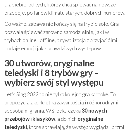
dla siebie: od tych, którzy chcą śpiewać najnowsze
przeboje, po fanów klimatu starych, dobrych numerów.
Co ważne, zabawa nie kończy się na trybie solo. Gra
pozwala śpiewać zarówno samodzielnie, jak i w
trybach online i offline, a rywalizacja z przyjaciółmi
dodaje emocji jak z prawdziwych występów.
30 utworów, oryginalne
teledyski i 8 trybów gry –
wybierz swój styl występu
Let’s Sing 2022 to nie tylko kolejna gra karaoke. To
propozycja z konkretną zawartością i różnorodnymi
sposobami grania. W środku czeka
30 nowych
przebojów i klasyków
, a do nich
oryginalne
teledyski
, które sprawiają, że występ wygląda i brzmi