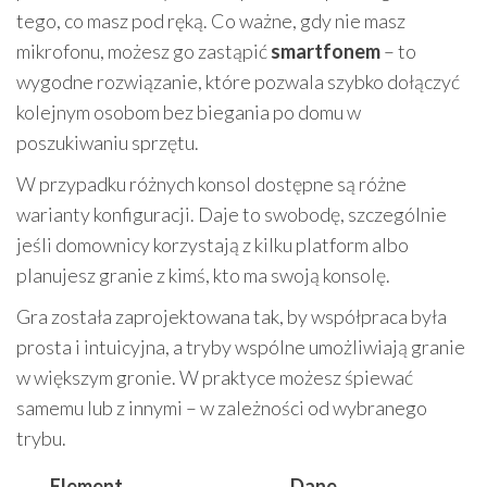
tego, co masz pod ręką. Co ważne, gdy nie masz
mikrofonu, możesz go zastąpić
smartfonem
– to
wygodne rozwiązanie, które pozwala szybko dołączyć
kolejnym osobom bez biegania po domu w
poszukiwaniu sprzętu.
W przypadku różnych konsol dostępne są różne
warianty konfiguracji. Daje to swobodę, szczególnie
jeśli domownicy korzystają z kilku platform albo
planujesz granie z kimś, kto ma swoją konsolę.
Gra została zaprojektowana tak, by współpraca była
prosta i intuicyjna, a tryby wspólne umożliwiają granie
w większym gronie. W praktyce możesz śpiewać
samemu lub z innymi – w zależności od wybranego
trybu.
Element
Dane