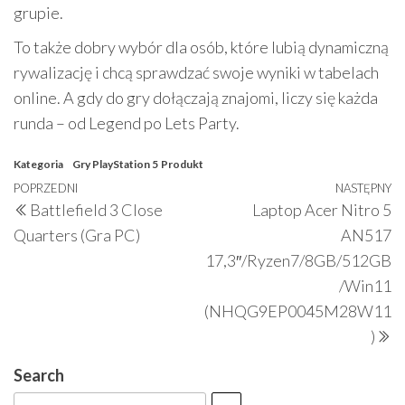
grupie.
To także dobry wybór dla osób, które lubią dynamiczną
rywalizację i chcą sprawdzać swoje wyniki w tabelach
online. A gdy do gry dołączają znajomi, liczy się każda
runda – od Legend po Lets Party.
Kategoria
Gry PlayStation 5
Produkt
Nawigacja
Poprzedni
POPRZEDNI
NASTĘPNY
N
Battlefield 3 Close
Laptop Acer Nitro 5
wpisu
wpis
w
Quarters (Gra PC)
AN517
17,3″/Ryzen7/8GB/512GB
/Win11
(NHQG9EP0045M28W11
)
Search