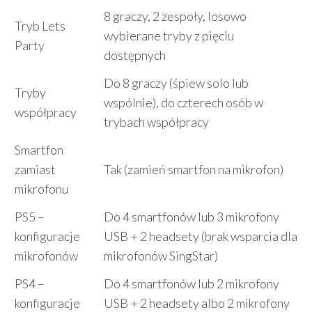
8 graczy, 2 zespoły, losowo
Tryb Lets
wybierane tryby z pięciu
Party
dostępnych
Do 8 graczy (śpiew solo lub
Tryby
wspólnie), do czterech osób w
współpracy
trybach współpracy
Smartfon
zamiast
Tak (zamień smartfon na mikrofon)
mikrofonu
PS5 –
Do 4 smartfonów lub 3 mikrofony
konfiguracje
USB + 2 headsety (brak wsparcia dla
mikrofonów
mikrofonów SingStar)
PS4 –
Do 4 smartfonów lub 2 mikrofony
konfiguracje
USB + 2 headsety albo 2 mikrofony