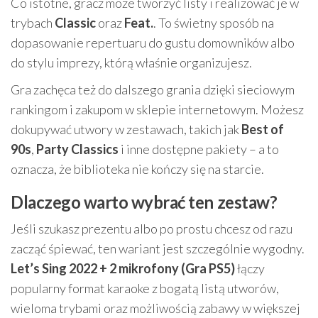
Co istotne, gracz może tworzyć listy i realizować je w
trybach
Classic
oraz
Feat.
. To świetny sposób na
dopasowanie repertuaru do gustu domowników albo
do stylu imprezy, którą właśnie organizujesz.
Gra zachęca też do dalszego grania dzięki sieciowym
rankingom i zakupom w sklepie internetowym. Możesz
dokupywać utwory w zestawach, takich jak
Best of
90s
,
Party Classics
i inne dostępne pakiety – a to
oznacza, że biblioteka nie kończy się na starcie.
Dlaczego warto wybrać ten zestaw?
Jeśli szukasz prezentu albo po prostu chcesz od razu
zacząć śpiewać, ten wariant jest szczególnie wygodny.
Let’s Sing 2022 + 2 mikrofony (Gra PS5)
łączy
popularny format karaoke z bogatą listą utworów,
wieloma trybami oraz możliwością zabawy w większej