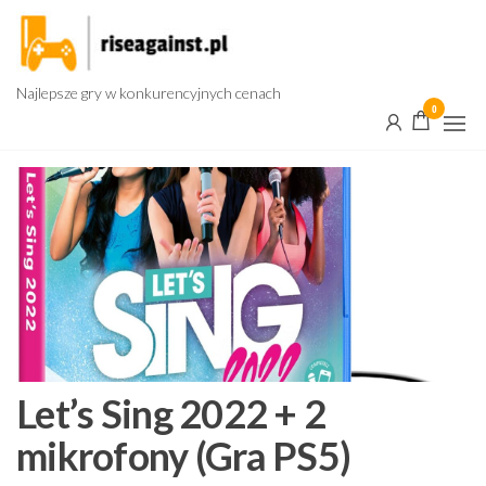
Przejdź
do
treści
Najlepsze gry w konkurencyjnych cenach
0
Let’s Sing 2022 + 2
mikrofony (Gra PS5)