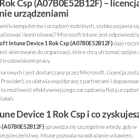
 Rok Csp (A07B0E52B12F) – licencja
nie urządzeniami
 wielu komputerów i urządzeń mobilnych, szybko pojawia si
tualizować i kontrolować? Microsoft Intune jest odpowiedzią
oft Intune Device 1 Rok Csp (A07B0E52B12F)
daje roczn
jest skierowane do organizacji, które chcą utrzymać spójne
 środowiskiem pracy.
urowych i jest dostarczany przez Microsoft. Licencja zost
Provider), co ułatwia współpracę z partnerami i dopasowa
a to możliwość efektywniejszego zarządzania flotą urządze
ziałań.
tune Device 1 Rok Csp i co zyskujes
sp (A07B0E52B12F)
sprawdza się szczególnie wtedy, gdy w
 i bezpieczeństwo. Intune pozwala na wdrażanie ustawień,