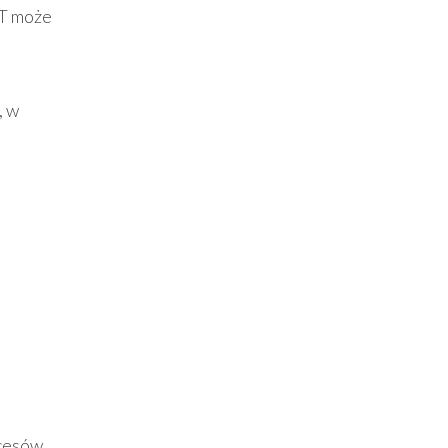
IT może
, w
ocesów