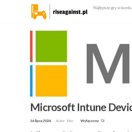
Przejdź
Najlepsze gry w konk
do
treści
Microsoft Intune Dev
16 lipca 2026
Autor
kleo
Wyłączony