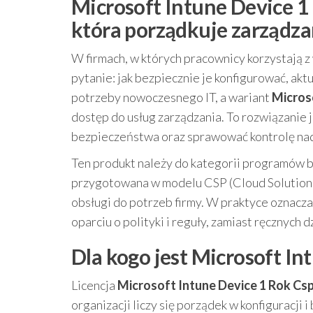
Microsoft Intune Device 1
która porządkuje zarządza
W firmach, w których pracownicy korzystają z
pytanie: jak bezpiecznie je konfigurować, ak
potrzeby nowoczesnego IT, a wariant
Micros
dostęp do usług zarządzania. To rozwiązanie 
bezpieczeństwa oraz sprawować kontrolę nad
Ten produkt należy do kategorii programów bi
przygotowana w modelu CSP (Cloud Solution 
obsługi do potrzeb firmy. W praktyce oznacz
oparciu o polityki i reguły, zamiast ręcznych d
Dla kogo jest Microsoft In
Licencja
Microsoft Intune Device 1 Rok C
organizacji liczy się porządek w konfiguracji