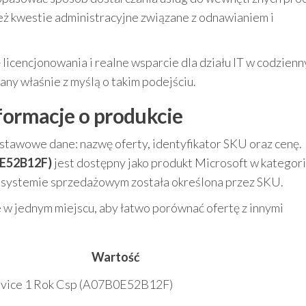
ż kwestie administracyjne związane z odnawianiem i
 licencjonowania i realne wsparcie dla działu IT w codzien
any właśnie z myślą o takim podejściu.
nformacje o produkcie
dstawowe dane: nazwę oferty, identyfikator SKU oraz cenę.
0E52B12F)
jest dostępny jako produkt Microsoft w kategori
w systemie sprzedażowym została określona przez SKU.
e w jednym miejscu, aby łatwo porównać ofertę z innymi
Wartość
evice 1 Rok Csp (A07B0E52B12F)