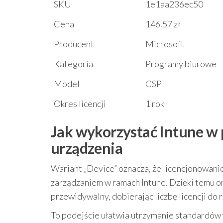
SKU
1e1aa236ec50
Cena
146.57 zł
Producent
Microsoft
Kategoria
Programy biurowe
Model
CSP
Okres licencji
1 rok
Jak wykorzystać Intune w p
urządzenia
Wariant „Device” oznacza, że licencjonowanie
zarządzaniem w ramach Intune. Dzięki temu o
przewidywalny, dobierając liczbę licencji do r
To podejście ułatwia utrzymanie standardów