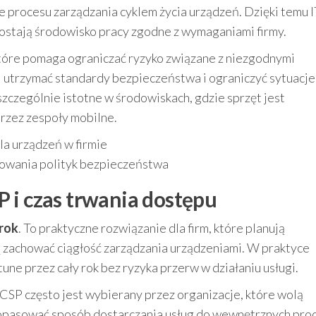
 procesu zarządzania cyklem życia urządzeń. Dzięki temu 
dostają środowisko pracy zgodne z wymaganiami firmy.
 które pomaga ograniczać ryzyko związane z niezgodnymi
ej utrzymać standardy bezpieczeństwa i ograniczyć sytuacje
szczególnie istotne w środowiskach, gdzie sprzęt jest
przez zespoły mobilne.
la urządzeń w firmie
owania polityk bezpieczeństwa
 i czas trwania dostępu
 rok
. To praktyczne rozwiązanie dla firm, które planują
cą zachować ciągłość zarządzania urządzeniami. W praktyce
une przez cały rok bez ryzyka przerw w działaniu usługi.
CSP często jest wybierany przez organizacje, które wolą
ą dopasować sposób dostarczania usług do wewnętrznych pr