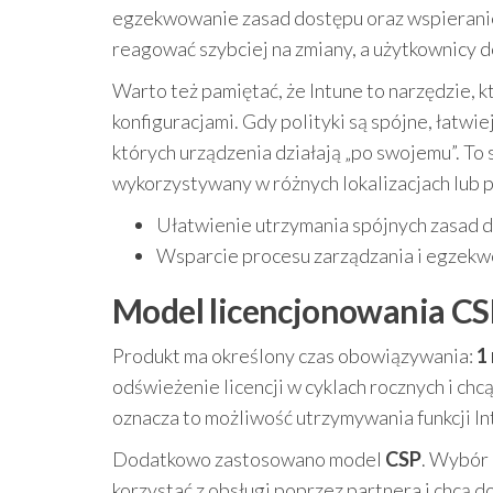
egzekwowanie zasad dostępu oraz wspieranie
reagować szybciej na zmiany, a użytkownicy 
Warto też pamiętać, że Intune to narzędzie,
konfiguracjami. Gdy polityki są spójne, łatwi
których urządzenia działają „po swojemu”. To 
wykorzystywany w różnych lokalizacjach lub 
Ułatwienie utrzymania spójnych zasad d
Wsparcie procesu zarządzania i egzekw
Model licencjonowania CSP
Produkt ma określony czas obowiązywania:
1
odświeżenie licencji w cyklach rocznych i ch
oznacza to możliwość utrzymywania funkcji Int
Dodatkowo zastosowano model
CSP
. Wybór 
korzystać z obsługi poprzez partnera i chc