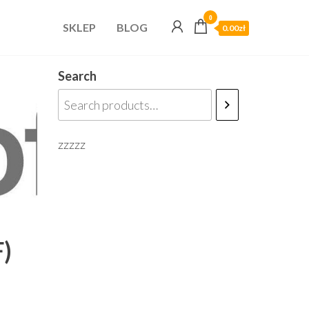
0
SKLEP
BLOG
0.00zł
Search
zzzzz
)