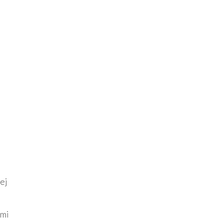
ej
ymi