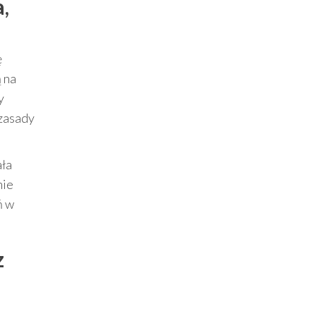
,
ę
 na
y
 zasady
ała
nie
ń w
z