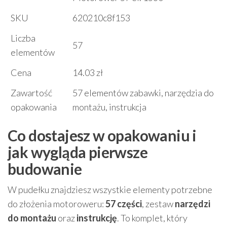
SKU
620210c8f153
Liczba
57
elementów
Cena
14.03 zł
Zawartość
57 elementów zabawki, narzędzia do
opakowania
montażu, instrukcja
Co dostajesz w opakowaniu i
jak wygląda pierwsze
budowanie
W pudełku znajdziesz wszystkie elementy potrzebne
do złożenia motoroweru:
57 części
, zestaw
narzędzi
do montażu
oraz
instrukcję
. To komplet, który