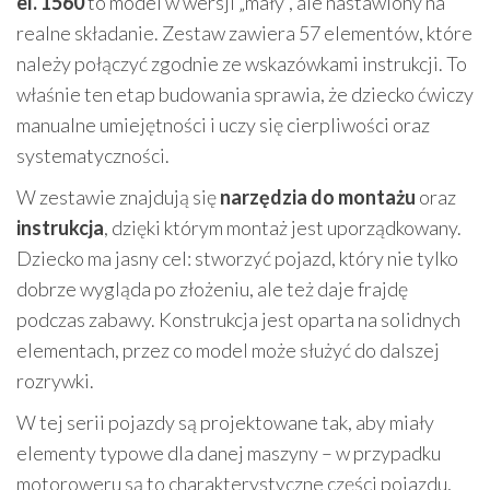
el. 1560
to model w wersji „mały”, ale nastawiony na
realne składanie. Zestaw zawiera 57 elementów, które
należy połączyć zgodnie ze wskazówkami instrukcji. To
właśnie ten etap budowania sprawia, że dziecko ćwiczy
manualne umiejętności i uczy się cierpliwości oraz
systematyczności.
W zestawie znajdują się
narzędzia do montażu
oraz
instrukcja
, dzięki którym montaż jest uporządkowany.
Dziecko ma jasny cel: stworzyć pojazd, który nie tylko
dobrze wygląda po złożeniu, ale też daje frajdę
podczas zabawy. Konstrukcja jest oparta na solidnych
elementach, przez co model może służyć do dalszej
rozrywki.
W tej serii pojazdy są projektowane tak, aby miały
elementy typowe dla danej maszyny – w przypadku
motoroweru są to charakterystyczne części pojazdu,