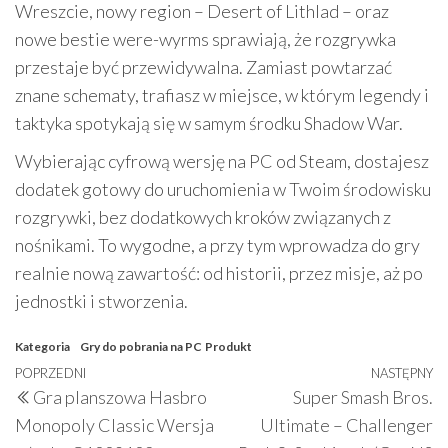
Wreszcie, nowy region – Desert of Lithlad – oraz
nowe bestie were-wyrms sprawiają, że rozgrywka
przestaje być przewidywalna. Zamiast powtarzać
znane schematy, trafiasz w miejsce, w którym legendy i
taktyka spotykają się w samym środku Shadow War.
Wybierając cyfrową wersję na PC od Steam, dostajesz
dodatek gotowy do uruchomienia w Twoim środowisku
rozgrywki, bez dodatkowych kroków związanych z
nośnikami. To wygodne, a przy tym wprowadza do gry
realnie nową zawartość: od historii, przez misje, aż po
jednostki i stworzenia.
Kategoria
Gry do pobrania na PC
Produkt
Nawigacja
Poprzedni
POPRZEDNI
NASTĘPNY
N
Gra planszowa Hasbro
Super Smash Bros.
wpisu
wpis
w
Monopoly Classic Wersja
Ultimate – Challenger