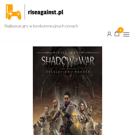
Przejdź
do
treści
Najlepsze gry w konkurencyjnych cenach
0