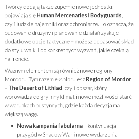
Twórcy dodają także zupełnie nowe jednostki:
pojawiają się
Human Mercenaries i Bodyguards
,
czyli ludzkie najemniki oraz ochroniarze. To oznacza, że
budowanie drużyny i planowanie działań zyskuje
dodatkowe opcje taktyczne – możesz dopasować skład
do stylu walki i do konkretnych wyzwań, jakie czekają
na froncie.
Ważnym elementem są również nowe regiony
Mordoru. Tym razem eksplorujesz
Region of Mordor
– The Desert of Lithlad
, czyli obszar, który
wprowadza do gry inny klimat i nowe możliwości starć
w warunkach pustynnych, gdzie każda decyzja ma
większą wagę.
Nowa kampania fabularna
– kontynuacja
przygód w Shadow War i nowe wydarzenia