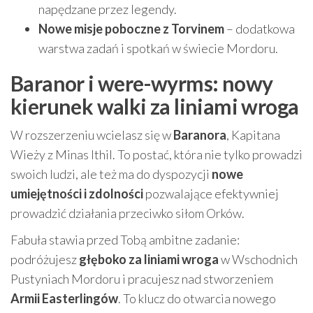
napędzane przez legendy.
Nowe misje poboczne z Torvinem
– dodatkowa
warstwa zadań i spotkań w świecie Mordoru.
Baranor i were-wyrms: nowy
kierunek walki za liniami wroga
W rozszerzeniu wcielasz się w
Baranora
, Kapitana
Wieży z Minas Ithil. To postać, która nie tylko prowadzi
swoich ludzi, ale też ma do dyspozycji
nowe
umiejętności i zdolności
pozwalające efektywniej
prowadzić działania przeciwko siłom Orków.
Fabuła stawia przed Tobą ambitne zadanie:
podróżujesz
głęboko za liniami wroga
w Wschodnich
Pustyniach Mordoru i pracujesz nad stworzeniem
Armii Easterlingów
. To klucz do otwarcia nowego