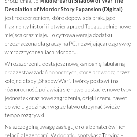
Śródziemia, to
Middle-earth Shadow of War The
Desolation of Mordor Story Expansion (Digital)
jest rozszerzeniem, które dopowiada brakujące
fragmenty historii i otwiera przed Tobą zupełnie nowe
miejsca oraz misje. To cyfrowa wersja dodatku
przeznaczona dla graczy na PC, rozwijająca rozgrywkę
w mrocznych realiach Mordoru.
W rozszerzeniu dostajesz nową kampanię fabularną
oraz zestaw zadań pobocznych, które prowadzą przez
kolejne etapy „Shadow War”. Twórcy postawili na
różnorodność: pojawiają się nowe postacie, nowe typy
jednostek oraz nowe zagrożenia, dzięki czemu nawet
po wielu godzinach w grze łatwo utrzymać świeże
tempo rozgrywki.
Na szczególną uwagę zasługuje rola bohaterów i ich
relacji z legendami. W dodatku spotykasz Torvina –