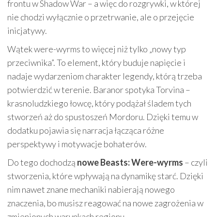
frontu w Shadow War – a więc do rozgrywki, w której
nie chodzi wyłącznie o przetrwanie, ale o przejęcie
inicjatywy.
Wątek were-wyrms to więcej niż tylko „nowy typ
przeciwnika”. To element, który buduje napięcie i
nadaje wydarzeniom charakter legendy, którą trzeba
potwierdzić w terenie. Baranor spotyka Torvina –
krasnoludzkiego łowcę, który podążał śladem tych
stworzeń aż do spustoszeń Mordoru. Dzięki temu w
dodatku pojawia się narracja łącząca różne
perspektywy i motywacje bohaterów.
Do tego dochodzą
nowe Beasts: Were-wyrms
– czyli
stworzenia, które wpływają na dynamikę starć. Dzięki
nim nawet znane mechaniki nabierają nowego
znaczenia, bo musisz reagować na nowe zagrożenia w
zmienionych warunkach regionu.