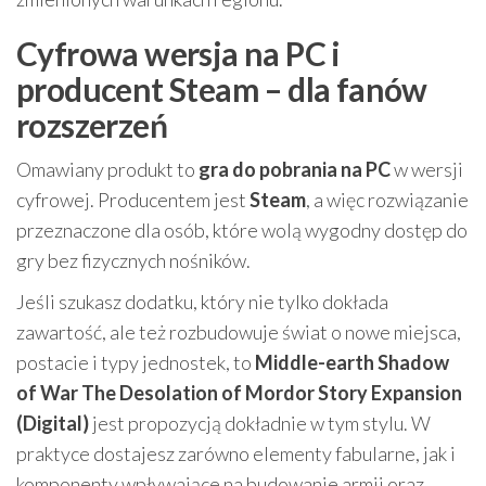
Cyfrowa wersja na PC i
producent Steam – dla fanów
rozszerzeń
Omawiany produkt to
gra do pobrania na PC
w wersji
cyfrowej. Producentem jest
Steam
, a więc rozwiązanie
przeznaczone dla osób, które wolą wygodny dostęp do
gry bez fizycznych nośników.
Jeśli szukasz dodatku, który nie tylko dokłada
zawartość, ale też rozbudowuje świat o nowe miejsca,
postacie i typy jednostek, to
Middle-earth Shadow
of War The Desolation of Mordor Story Expansion
(Digital)
jest propozycją dokładnie w tym stylu. W
praktyce dostajesz zarówno elementy fabularne, jak i
komponenty wpływające na budowanie armii oraz