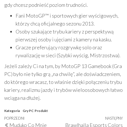
gdy chcesz podnieść poziom trudności.
Fani MotoGP™ i sportowych gier wyścigowych,
którzy chcą oficjalnego sezonu 2013.
Osoby szukające trybu kariery z perspektywą
pierwszej osoby i ujęciami z kamery na kasku.
Gracze preferujący rozgrywkę solo oraz
rywalizację w sieci (Szybki wyścig, Mistrzostwa).
Jeżeli zależy Ci na tym, by MotoGP 13 Gamebook (Gra
PC) było nie tylko grą „na chwilę”, ale doświadczeniem,
do którego wracasz, to właśnie dzięki połączeniu trybu
kariery, realizmu jazdy i trybów wieloosobowych łatwo
wciąga na dłużej.
Kategoria
Gry PC
Produkt
Nawigacja
Poprzedni
POPRZEDNI
NASTĘPNY
N
Muduko Co Mnie
Brawlhalla Esports Colors
wpis
w