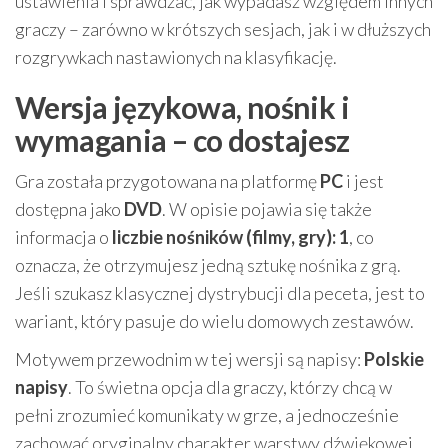
ustawienia i sprawdzać, jak wypadasz względem innych
graczy – zarówno w krótszych sesjach, jak i w dłuższych
rozgrywkach nastawionych na klasyfikację.
Wersja językowa, nośnik i
wymagania – co dostajesz
Gra została przygotowana na platformę
PC
i jest
dostępna jako
DVD
. W opisie pojawia się także
informacja o
liczbie nośników (filmy, gry): 1
, co
oznacza, że otrzymujesz jedną sztukę nośnika z grą.
Jeśli szukasz klasycznej dystrybucji dla peceta, jest to
wariant, który pasuje do wielu domowych zestawów.
Motywem przewodnim w tej wersji są napisy:
Polskie
napisy
. To świetna opcja dla graczy, którzy chcą w
pełni zrozumieć komunikaty w grze, a jednocześnie
zachować oryginalny charakter warstwy dźwiękowej.