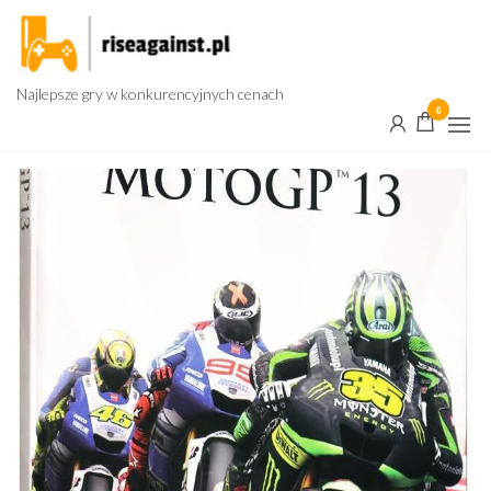
Przejdź
do
treści
Najlepsze gry w konkurencyjnych cenach
0