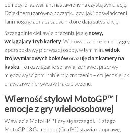
pomocy, oraz wariant nastawiony na czystą symulację.
Dzięki temu zarówno początkujący, jak i doświadczeni
fani mogą grać na zasadach, które dają satysfakcję.
Szczególnie ciekawie prezentuje się
nowy,
wciągający tryb kariery
. Wprowadza on elementy gry
z perspektywy pierwszej osoby, w tym m.in.
widok
trójwymiarowych boksów
oraz
ujęcia z kamery na
kasku
. To rozwiązanie sprawia, że nawet przerwy
między wyścigami nabierają znaczenia – czujesz się jak
prawdziwy kierowca w trakcie sezonu.
Wierność stylowi MotoGP™ i
emocje z gry wieloosobowej
W świecie MotoGP™ liczy się szczegół. Dlatego
MotoGP 13 Gamebook (Gra PC) stawia na oprawę,