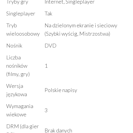
Tryby gry
Internet, Singleplayer
Singleplayer
Tak
Tryb
Na dzielonym ekranie i sieciowy
wieloosobowy
(Szybki wyścig, Mistrzostwa)
Nośnik
DVD
Liczba
nośników
1
(filmy, gry)
Wersja
Polskie napisy
językowa
Wymagania
3
wiekowe
DRM (dla gier
Brak danych