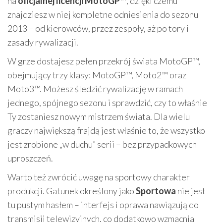
na
oficjalnej licencji MotoGP™
, dzięki czemu
znajdziesz w niej kompletne odniesienia do sezonu
2013 – od kierowców, przez zespoły, aż po tory i
zasady rywalizacji.
W grze dostajesz pełen przekrój świata MotoGP™,
obejmujący trzy klasy: MotoGP™, Moto2™ oraz
Moto3™. Możesz śledzić rywalizację w ramach
jednego, spójnego sezonu i sprawdzić, czy to właśnie
Ty zostaniesz nowym mistrzem świata. Dla wielu
graczy największą frajdą jest właśnie to, że wszystko
jest zrobione „w duchu” serii – bez przypadkowych
uproszczeń.
Warto też zwrócić uwagę na sportowy charakter
produkcji. Gatunek określony jako
Sportowa
nie jest
tu pustym hasłem – interfejs i oprawa nawiązują do
transmisji telewizyjnych, co dodatkowo wzmacnia