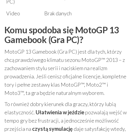
PC)
Video
Brak danych
Komu spodoba się MotoGP 13
Gamebook (Gra PC)?
MotoGP 13 Gamebook (Gra PC) jest dla tych, którzy
chcą prawdziwego klimatu sezonu MotoGP™ 2013 – z
zachowaniem stylu serii i naciskiem na realizm
prowadzenia. Jeśli cenisz oficjalne licencje, kompletne
tory i pełne zestawy klas MotoGP™, Moto2™ i
Moto3™, ta gra będzie naturalnym wyborem.
To również dobry kierunek dla graczy, którzy lubią
elastyczność.
Ułatwienia w jeździe
pozwalają wejść w
tempo gry bez frustracji, a jednocześnie możliwość
przejścia na
czystą symulację
daje satysfakcję wtedy,